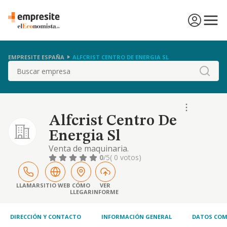
EMPRESITE ESPAÑA
ALFCRIST CENTRO DE ENERGIA SL
Buscar
Alfcrist Centro De
Energia Sl
Venta de maquinaria.
0
/5
( 0 votos)
LLAMAR
SITIO WEB
CÓMO
VER
LLEGAR
INFORME
DIRECCIÓN Y CONTACTO
INFORMACIÓN GENERAL
DATOS COM