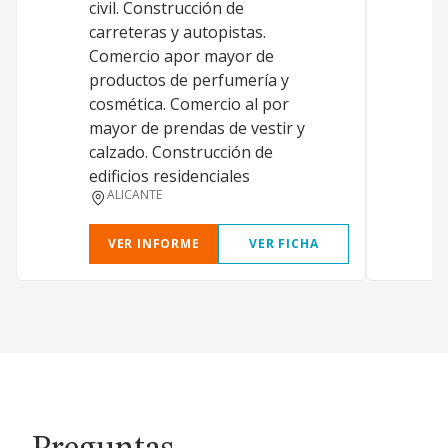
civil. Construcción de
a
carreteras y autopistas.
m
Comercio apor mayor de
m
productos de perfumería y
d
cosmética. Comercio al por
f
mayor de prendas de vestir y
m
calzado. Construcción de
c
edificios residenciales
c
ALICANTE
VER INFORME
VER FICHA