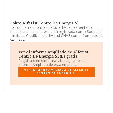
Sobre Alfcrist Centro De Energia Sl
La compañía informa que su actividad es venta de
maquinaria. La empresa está registrada como Sociedad
Limitada. Clasifica su actividad CNAE como 'Comercio al
por mayor de maquinaria para la minería, la
Ver más
construcción y la ingeniería civil', código 4663. La
compañía es importadora.
Ver el informe ampliado de Alfcrist
El número de empleados ha crecido y atendiendo a los
Centro De Energia Sl ¡Es gratis!
datos disponibles en INFORMA, ese número ha estado
Regístrate en eInforma y te regalamos el
por encima de la media de sector.
Informe Ampliado de esta empresa.
VER INFORME AMPLIADO DE ALFCRIST
Para más información es posible contactar a través del
CENTRO DE ENERGIA SL
teléfono 966703097.
La empresa
Alfcrist Centro de Energia S.L
, con
número de identificación fiscal B53060729, está situada
en Calle Fotografos Darblade núm. 3, (03181), en el
municipio de Torrevieja, en Alicante, Comunidad
Valenciana.
En base a la información de la que dispone INFORMA
sobre 2.345 compañías, en el ámbito nacional la