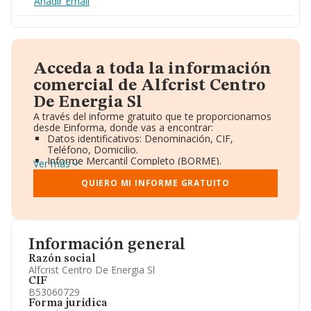
Añadir Email
Acceda a toda la información
comercial de Alfcrist Centro
De Energia Sl
A través del informe gratuito que te proporcionamos
desde Einforma, donde vas a encontrar:
Datos identificativos: Denominación, CIF,
Teléfono, Domicilio.
Informe Mercantil Completo (BORME).
Ver más
Gráficos de Evolución Ventas y Empleados.
Consejo de Administración y Administradores.
QUIERO MI INFORME GRATUITO
Directivos y Ejecutivos.
Accionistas.
Participaciones y Vinculaciones en otras empresas.
Artículos de prensa publicados sobre la empresa.
Información oficial y registral complementaria.
Información general
Razón social
Alfcrist Centro De Energia Sl
CIF
B53060729
Forma jurídica