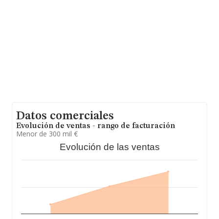
facturación alcanza la cifra de 3.388 millones de euros y
el promedio de la facturación de ventas entre todas las
compañías asciende a los 1 millón de euros. Para
aportar ulterior información de interés en el ámbito
sectorial, la media de antigüedad desde la constitución
es de 20 años. Los empleados de media son 3.
Datos comerciales
Evolución de ventas - rango de facturación
Menor de 300 mil €
Evolución de las ventas