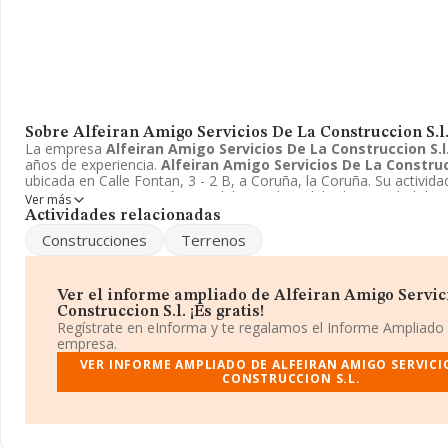
Sobre Alfeiran Amigo Servicios De La Construccion S.l
La empresa
Alfeiran Amigo Servicios De La Construccion S.l
años de experiencia.
Alfeiran Amigo Servicios De La Construcc
ubicada en Calle Fontan, 3 - 2 B, a Coruña, la Coruña. Su activid
como 6812 - Promoción inmobiliaria. El modelo de sociedad de
A
Ver más
Servicios De La Construccion S.l.
es Sociedad limitada.
Actividades relacionadas
Construcciones
Terrenos
Ver el informe ampliado de Alfeiran Amigo Servic
Construccion S.l. ¡Es gratis!
Regístrate en eInforma y te regalamos el Informe Ampliado
empresa.
VER INFORME AMPLIADO DE ALFEIRAN AMIGO SERVICI
CONSTRUCCION S.L.