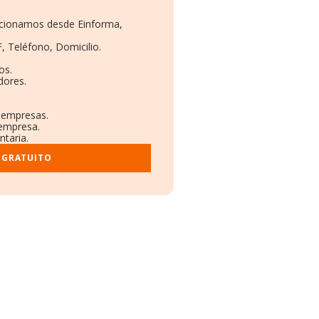
orcionamos desde Einforma,
, Teléfono, Domicilio.
os.
dores.
s empresas.
 empresa.
ntaria.
 GRATUITO