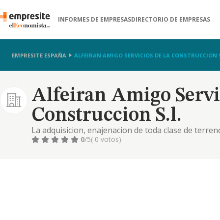
INFORMES DE EMPRESAS
DIRECTORIO DE EMPRESAS
EMPRESITE ESPAÑA
ALFEIRAN AMIGO SERVICIOS DE LA CONSTRUCCION S
Alfeiran Amigo Servi
Construccion S.l.
La adquisicion, enajenacion de toda clase de terreno
promocion y construccion por cuenta propia o ajena,
0
/5
( 0 votos)
arrendamiento -no f