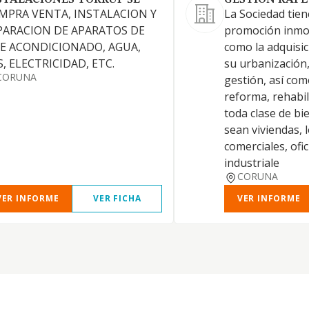
STALACIONES TORRUF SL
GESTION RAFE 
MPRA VENTA, INSTALACION Y
La Sociedad tien
PARACION DE APARATOS DE
promoción inmob
RE ACONDICIONADO, AGUA,
como la adquisic
, ELECTRICIDAD, ETC.
su urbanización,
CORUNA
gestión, así com
reforma, rehabil
toda clase de bi
sean viviendas, 
comerciales, ofi
industriale
CORUNA
VER INFORME
VER FICHA
VER INFORME