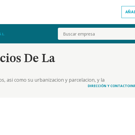
AÑA
Buscar
.L.
cios De La
s, asi como su urbanizacion y parcelacion, y la
 de toda clase de edificaciones, asi como su uso,
DIRECCIÓN Y CONTACTO
IN