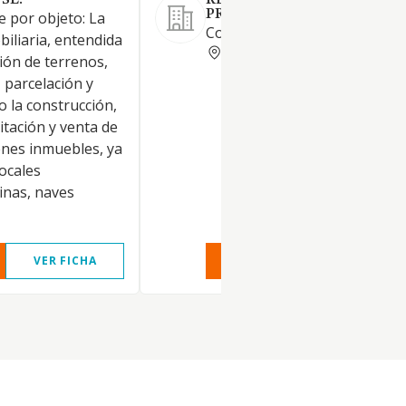
SL.
REYCO INVERSIONES Y
PROYECTOS, S.L.
e por objeto: La
Comercio menor de neumátic
iliaria, entendida
CORUNA
ión de terrenos,
 parcelación y
o la construcción,
itación y venta de
enes inmuebles, ya
locales
cinas, naves
VER FICHA
VER INFORME
VER FIC