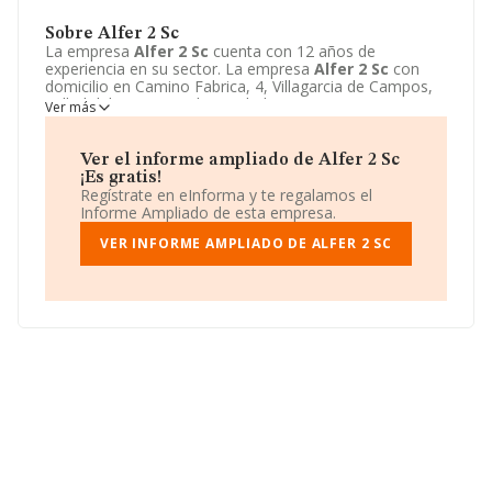
Sobre Alfer 2 Sc
La empresa
Alfer 2 Sc
cuenta con 12 años de
experiencia en su sector. La empresa
Alfer 2 Sc
con
domicilio en Camino Fabrica, 4, Villagarcia de Campos,
Valladolid. Su principal actividad CNAE es 0150 -
Ver más
Producción agrícola combinada con la producción
ganadera. La empresa
Alfer 2 Sc
está inscrita como
Sociedad civil.
Ver el informe ampliado de Alfer 2 Sc
¡Es gratis!
Regístrate en eInforma y te regalamos el
Informe Ampliado de esta empresa.
VER INFORME AMPLIADO DE ALFER 2 SC