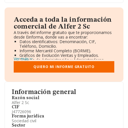
Acceda a toda la información
comercial de Alfer 2 Sc
A través del informe gratuito que te proporcionamos
desde Einforma, donde vas a encontrar:
Datos identificativos: Denominación, CIF,
Teléfono, Domicilio.
Informe Mercantil Completo (BORME).
Gráficos de Evolución Ventas y Empleados.
Ver más
Consejo de Administración y Administradores.
Directivos y Ejecutivos.
QUIERO MI INFORME GRATUITO
Accionistas.
Participaciones y Vinculaciones en otras empresas.
Artículos de prensa publicados sobre la empresa.
Información oficial y registral complementaria.
Información general
Razón social
Alfer 2 Sc
CIF
J47726096
Forma jurídica
Sociedad civil
Sector