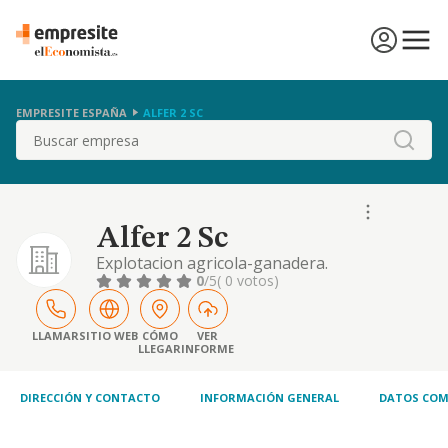
EMPRESITE ESPAÑA
ALFER 2 SC
Buscar
Alfer 2 Sc
Explotacion agricola-ganadera.
0
/5
( 0 votos)
LLAMAR
SITIO WEB
CÓMO
VER
LLEGAR
INFORME
DIRECCIÓN Y CONTACTO
INFORMACIÓN GENERAL
DATOS COM