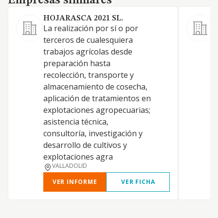
Empresas similares
HOJARASCA 2021 SL.
S
La realización por sí o por
C
terceros de cualesquiera
trabajos agrícolas desde
preparación hasta
recolección, transporte y
almacenamiento de cosecha,
aplicación de tratamientos en
explotaciones agropecuarias;
asistencia técnica,
consultoría, investigación y
desarrollo de cultivos y
explotaciones agra
VALLADOLID
VER INFORME
VER FICHA