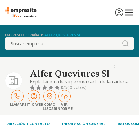
EMPRESITE ESPAÑA
ALFER QUEVIURES SL
Buscar
Alfer Queviures Sl
Explotación de supermercado de la cadena
covirán
0
/5
( 0 votos)
LLAMAR
SITIO WEB
CÓMO
VER
LLEGAR
INFORME
DIRECCIÓN Y CONTACTO
INFORMACIÓN GENERAL
DATOS COM