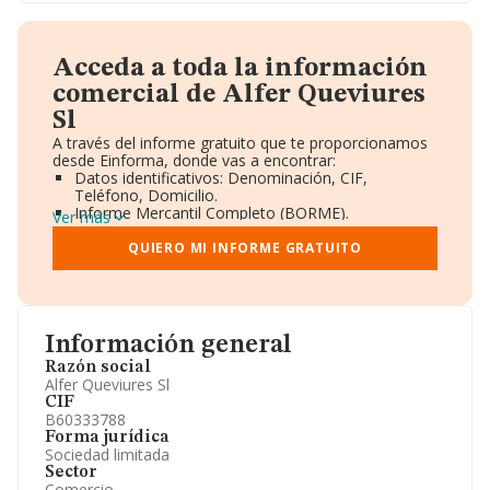
Acceda a toda la información
comercial de Alfer Queviures
Sl
A través del informe gratuito que te proporcionamos
desde Einforma, donde vas a encontrar:
Datos identificativos: Denominación, CIF,
Teléfono, Domicilio.
Informe Mercantil Completo (BORME).
Ver más
Gráficos de Evolución Ventas y Empleados.
Consejo de Administración y Administradores.
QUIERO MI INFORME GRATUITO
Directivos y Ejecutivos.
Accionistas.
Participaciones y Vinculaciones en otras empresas.
Artículos de prensa publicados sobre la empresa.
Información oficial y registral complementaria.
Información general
Razón social
Alfer Queviures Sl
CIF
B60333788
Forma jurídica
Sociedad limitada
Sector
Comercio