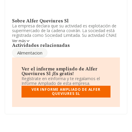
Sobre Alfer Queviures Sl
La empresa declara que su actividad es explotación de
supermercado de la cadena covirán. La sociedad está
registrada como Sociedad Limitada. Su actividad CNAE
es '%cnae%' con código 4727. La empresa no tiene
Ver más
actividad en mercados exteriores.
Actividades relacionadas
Alimentacion
El número de empleados ha crecido un 14% y
atendiendo a los datos disponibles en INFORMA, el
número de empleados de la compañía ha estado por
debajo de la media de sector.
Ver el informe ampliado de Alfer
Queviures Sl ¡Es gratis!
Su email es
alfer@grupouni2.com
.
Regístrate en eInforma y te regalamos el
Informe Ampliado de esta empresa.
La empresa
Alfer Queviures S.L
, con CIF B60333788,
VER INFORME AMPLIADO DE ALFER
está situada en Calle Castillejos núm. 301 Bajo, (08025),
QUEVIURES SL
en el municipio de Barcelona, Cataluña.
En relación con el sector y disponiendo de los datos de
hasta 10.047 empresas, en el ámbito nacional la
facturación alcanza la cifra de 18.645 millones de euros
y en 2021 la media de facturación de ventas entre todas
las compañías alcanza los 1 millón de euros. Para
aportar ulterior información de interés en el ámbito