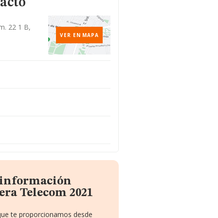
acto
m. 22 1 B,
VER EN MAPA
 información
era Telecom 2021
 que te proporcionamos desde