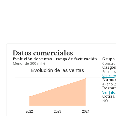
En relación con el sector y disponiendo de los datos de hasta 45
en el ámbito nacional alcanza los 24.437 millones de euros y en 
de ventas entre todas las compañías alcanza los 534 mil euros. E
de la provincia de Madrid, en la base de datos de INFORMA apa
ventas en 2024 han alcanzado los 7.595 millones de euros. Para a
de interés en el ámbito sectorial, los empleados de media son 4;
constitución es de 17 años.
En resumen,
Alfera Telecom 2021 S.L
se dedica a instalaciones
mejor en el ranking de provincia frente al 2023.
Datos comerciales
Evolución de ventas - rango de facturación
Grupo 
Menor de 300 mil €
Construc
Cargos
Evolución de las ventas
Encontr
Ver car
Númer
4 (año 
Respon
Ver Inf
Cotiza
NO
2022
2023
2024