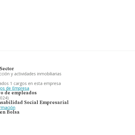
.687 empresas, la facturación
2024 la media de facturación
n relación con la información
recen 7793 empresas, cuyas
portar ulterior información
 la antigüedad desde la
 eléctricas. Se ha posicionado
Sector
ción y actividades inmobiliarias
ados 1 cargos en esta empresa
gos de Empresa
o de empleados
2024)
sabilidad Social Empresarial
ormación
 en Bolsa