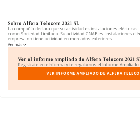
Sobre Alfera Telecom 2021 Sl.
La compañía declara que su actividad es instalaciones eléctricas.
como Sociedad Limitada. Su actividad CNAE es 'Instalaciones eléc
empresa no tiene actividad en mercados exteriores.
Ver más
La plantilla ha crecido un 300% y según los datos a disposición
número de empleados por debajo de la media de sector.
Ver el informe ampliado de Alfera Telecom 2021 Sl.
Respecto a la posición de la empresa según los niveles de factura
Regístrate en eInforma y te regalamos el Informe Ampliado
rankings, INFORMA facilita la siguiente información: ha subido d
nivel sectorial, pasando del 8.860 al 8.367 puesto. Antes de la co
VER INFORME AMPLIADO DE ALFERA TELECOM
sector, están empresas como:
Mysel Montajes y Servicios Ele
Seguridad S.L
; por debajo de la compañía, están empresas co
Electricidad Borraz S.L
. Ha subido de posición en el ranking na
419.003 escalando 19.743 puestos. La lista de empresas mejor po
incluye:
Stp Vega-san Roman S.L
y
Crossfit Ug S.L
, sin embarg
nacional) se encuentran empresas como:
Bonzzay Desarrollo 
Sociedad Limitada Profesional
. La empresa ha destacado por 
posicionándose en el puesto 73.174 del ranking provincial.
La empresa
Alfera Telecom 2021 S.L
, con número de identific
situada en Avenida De Pablo Iglesias Km. 22 1 B, (28100), en el 
Madrid.