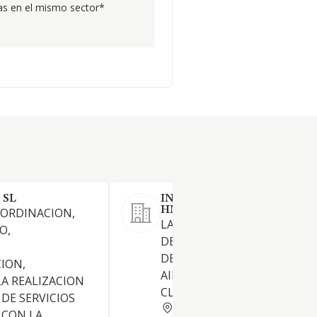
s en el mismo sector*
 SL
INSTALACIONES ELECTRIC
HNOS PEREZ MONTERO SL
OORDINACION,
LA REALIZACION DE TODO T
O,
DE INSTALACIONES ELECTRI
,
DE TELECOMUNICACIONES Y
ION,
AIRE ACONDICIONADO Y
LA REALIZACION
CLIMATIZACION
 DE SERVICIOS
MADRID
 CON LA