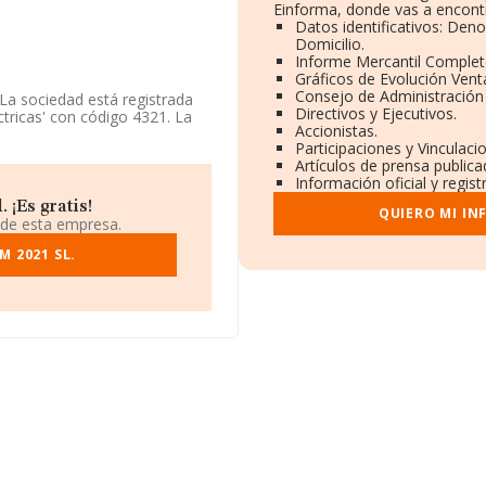
Einforma, donde vas a encontr
Datos identificativos: Den
Domicilio.
Informe Mercantil Comple
Gráficos de Evolución Vent
Consejo de Administración 
 La sociedad está registrada
Directivos y Ejecutivos.
tricas' con código 4321. La
Accionistas.
Participaciones y Vinculac
Artículos de prensa public
 de INFORMA, ha tenido un
Información oficial y regis
 ¡Es gratis!
QUIERO MI IN
ción, en los distintos
 de esta empresa.
e hasta 493 puestos en 2024 a
mpañía, en el ranking del
 2021 SL.
ctricos S.L
y
Sat 4
mo:
Elrodsur S.L
y
cional, pasando del 438.746 al
sicionadas en el ranking
o, por debajo (a nivel
Web S.L
y
Nexus Aec
la subida de 1.960 puestos
ación fiscal B67789503, está
municipio de Alcobendas,