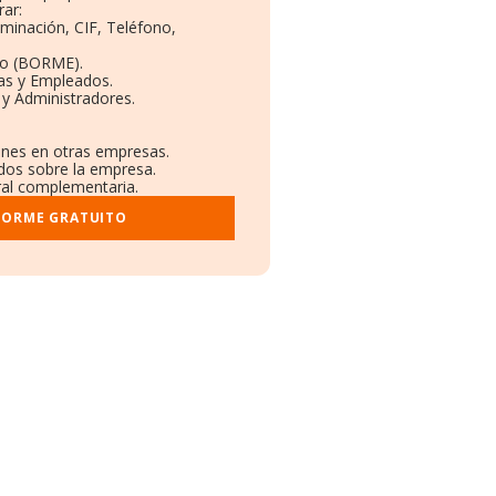
ar:
ominación, CIF, Teléfono,
to (BORME).
as y Empleados.
y Administradores.
iones en otras empresas.
ados sobre la empresa.
tral complementaria.
FORME GRATUITO