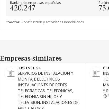
Ranking de empresas españolas
Ranki
420.247
73
*
Sector:
Construcción y actividades inmobiliarias
Empresas similares
Empresas similares
TERINEL SL
EL
SERVICIOS DE INSTALACION Y
IN
MONTAJE ELECTRICOS:
TO
INSTALACIONES DE REDES
MA
TELEGRAFICAS, TELEFONICAS,
Y 
TELEFONIA SIN HILOS Y
TELEVISION. INSTALACIONES DE
FRIO, CALOR Y