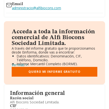
Email
administracio@alfibiocons.com
Acceda a toda la información
comercial de Alfi Biocons
Sociedad Limitada.
A través del informe gratuito que te proporcionamos
desde Einforma, donde vas a encontrar:
Datos identificativos: Denominación, CIF,
Teléfono, Domicilio.
Informe Mercantil Completo (BORME).
Ver más
Gráficos de Evolución Ventas y Empleados.
Consejo de Administración y Administradores.
QUIERO MI INFORME GRATUITO
Directivos y Ejecutivos.
Accionistas.
Participaciones y Vinculaciones en otras empresas.
Artículos de prensa publicados sobre la empresa.
Información oficial y registral complementaria.
Información general
Razón social
Alfi Biocons Sociedad Limitada.
CIF