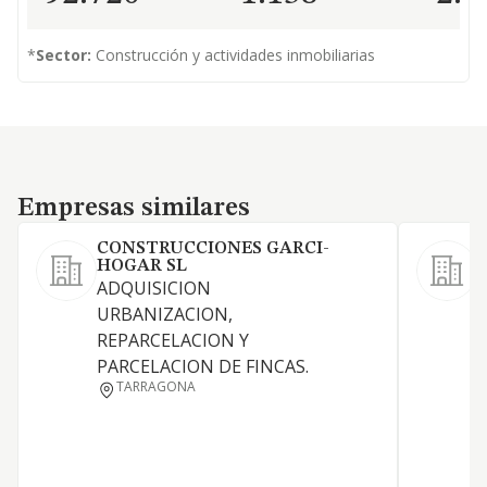
*
Sector:
Construcción y actividades inmobiliarias
Empresas similares
Empresas similares
CONSTRUCCIONES GARCI-
HOGAR SL
ADQUISICION
L
URBANIZACION,
r
REPARCELACION Y
t
PARCELACION DE FINCAS.
R
TARRAGONA
i
i
p