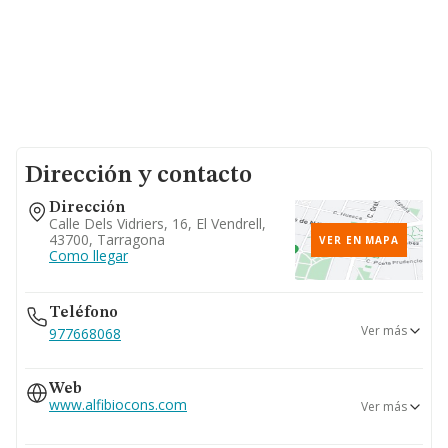
Dirección y contacto
Dirección
Calle Dels Vidriers, 16, El Vendrell,
43700, Tarragona
VER EN MAPA
Como llegar
Teléfono
Ver más
977668068
877909523
Web
www.alfibiocons.com
Ver más
www.biocons.cat