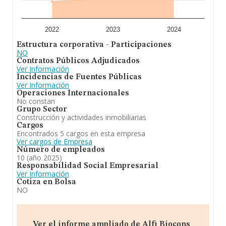
sectorial, la media de empleados de las empresas es de
2; la media de antigüedad desde la constitución es de 17
años.
2022
2023
2024
En definitiva,
Alfi Biocons Sociedad Limitada
se
Estructura corporativa - Participaciones
dedica a construcción de edificios en general y
NO
bioconstrucción. En el ranking de sectores, la compañía
Contratos Públicos Adjudicados
ha escalado posiciones respecto al 2023. Se ha
Ver Información
posicionado mejor en el ranking nacional (de todas las
Incidencias de Fuentes Públicas
empresas presentes en el territorio) frente al 2023.
Ver Información
Operaciones Internacionales
No constan
Grupo Sector
Construcción y actividades inmobiliarias
Cargos
Encontrados 5 cargos en esta empresa
Ver cargos de Empresa
Número de empleados
10 (año 2025)
Responsabilidad Social Empresarial
Ver Información
Cotiza en Bolsa
NO
Ver el informe ampliado de Alfi Biocons