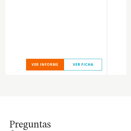
c
e
s
c
VER INFORME
VER FICHA
Preguntas