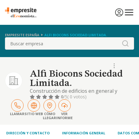
EMPRESITE ESPAÑA
ALFI BIOCONS SOCIEDAD LIMITADA.
Buscar
Alfi Biocons Sociedad
Limitada.
Construcción de edificios en general y
bioconstrucción.
0
/5
( 0 votos)
LLAMAR
SITIO WEB
CÓMO
VER
LLEGAR
INFORME
DIRECCIÓN Y CONTACTO
INFORMACIÓN GENERAL
DATOS COM