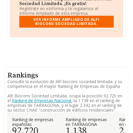
Sociedad Limitada. ¡Es gratis!
Regístrate en eInforma y te regalamos el
Informe Ampliado de esta empresa.
VER INFORME AMPLIADO DE ALFI
BIOCONS SOCIEDAD LIMITADA.
Rankings
Consulte la evolución de Alfi biocons sociedad limitada. y su
competencia en el mayor Ranking de Empresas de España
Alfi Biocons Sociedad Limitada. ocupa la posición 92.720 en
el
Ranking de Empresas Nacional
, la 1.138 en el ranking de
empresas de TARRAGONA, y el lugar 2.342 en el ranking de
su sector CNAE "construcción de edificios residenciales".
Ranking de empresas
Ranking de empresas
Rankin
españolas
en TARRAGONA
en el 
92.720
1.138
2.3