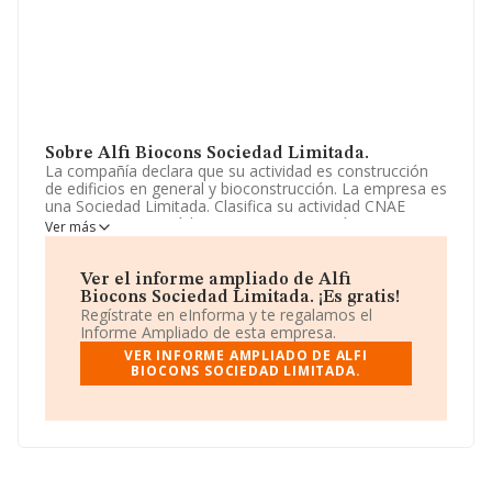
Sobre Alfi Biocons Sociedad Limitada.
La compañía declara que su actividad es construcción
de edificios en general y bioconstrucción. La empresa es
una Sociedad Limitada. Clasifica su actividad CNAE
como '%cnae%', código 4101. La compañía no tiene
Ver más
actividad en mercados exteriores.
La plantilla ha crecido un 25% y atendiendo a los datos
Ver el informe ampliado de Alfi
disponibles en INFORMA, ese número ha estado por
Biocons Sociedad Limitada. ¡Es gratis!
encima de la media de sector.
Regístrate en eInforma y te regalamos el
Informe Ampliado de esta empresa.
Acerca de la información disponible en INFORMA sobre
VER INFORME AMPLIADO DE ALFI
los distintos rankings: la compañía ha escalado 1.625
BIOCONS SOCIEDAD LIMITADA.
puestos en el ranking sectorial, pasando del 3.952 al
2.327. Tienen mejor posición las siguientes empresas
del sector:
Sivis S.L
y
Construcciones Salva Igual
Sociedad Limitada
; en cambio, algunas de las
empresas españolas que están por debajo son
Moscari
Bau- Und Planungsgesellschaft S.L
y
Construcciones Ladribiza Sociedad Limitada
. Ha