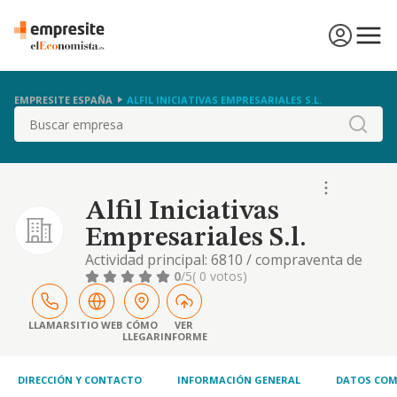
EMPRESITE ESPAÑA
ALFIL INICIATIVAS EMPRESARIALES S.L.
Buscar
Alfil Iniciativas
Empresariales S.l.
Actividad principal: 6810 / compraventa de
bienes inmobiliarios por cuenta propia.
0
/5
( 0 votos)
otras actividades: 4724 / comercio al por
menor de pan y productos de panaderia,
confiteria y pasteleria en establecimientos
LLAMAR
SITIO WEB
CÓMO
VER
LLEGAR
INFORME
especializados etc
DIRECCIÓN Y CONTACTO
INFORMACIÓN GENERAL
DATOS COM