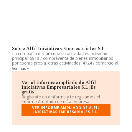
Sobre Alfil Iniciativas Empresariales S.l.
La compañía declara que su actividad es actividad
principal: 6810 / compraventa de bienes inmobiliarios
por cuenta propia. otras actividades: 4724 / comercio al
por menor de pan y productos de panaderia, confiteria y
Ver más
pasteleria en establecimientos especializados etc. La
empresa aparece inscrita en el Registro Mercantil como
Sociedad Limitada. Clasifica su actividad CNAE como
Ver el informe ampliado de Alfil
'%cnae%', código 6811. No realiza actividad de
Iniciativas Empresariales S.l. ¡Es
importación y/o exportación.
gratis!
Regístrate en eInforma y te regalamos el
La compañía
Alfil Iniciativas Empresariales S.L
, NIF
Informe Ampliado de esta empresa.
B67358549, tiene su domicilio social establecido en
VER INFORME AMPLIADO DE ALFIL
Calle Carme Riera núm. 10, (08390), en el municipio de
INICIATIVAS EMPRESARIALES S.L.
Montgat, en Barcelona, Cataluña.
Con los datos a disposición de INFORMA sobre 67.991
empresas pertenecientes al sector, la facturación en el