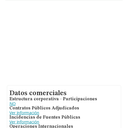
ámbito nacional alcanza los 7.139 millones de euros y la
media de facturación de ventas entre todas las
compañías alcanza los 105 mil euros. Finalmente, para
completar los datos de sector los empleados de media
son 1; la media de antigüedad desde la constitución es
de 13 años.
Datos comerciales
Estructura corporativa - Participaciones
NO
Contratos Públicos Adjudicados
Ver Información
Incidencias de Fuentes Públicas
Ver Información
Operaciones Internacionales