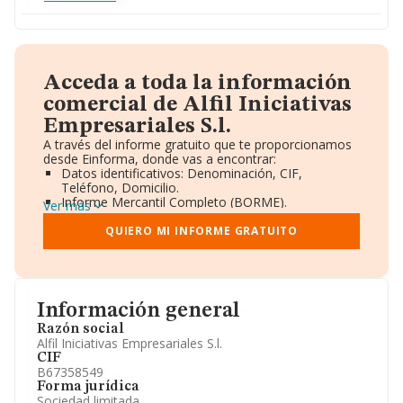
Acceda a toda la información
comercial de Alfil Iniciativas
Empresariales S.l.
A través del informe gratuito que te proporcionamos
desde Einforma, donde vas a encontrar:
Datos identificativos: Denominación, CIF,
Teléfono, Domicilio.
Informe Mercantil Completo (BORME).
Ver más
Gráficos de Evolución Ventas y Empleados.
Consejo de Administración y Administradores.
QUIERO MI INFORME GRATUITO
Directivos y Ejecutivos.
Accionistas.
Participaciones y Vinculaciones en otras empresas.
Artículos de prensa publicados sobre la empresa.
Información oficial y registral complementaria.
Información general
Razón social
Alfil Iniciativas Empresariales S.l.
CIF
B67358549
Forma jurídica
Sociedad limitada