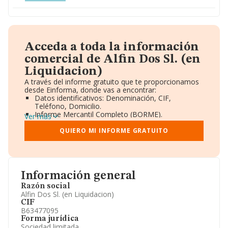
Acceda a toda la información
comercial de Alfin Dos Sl. (en
Liquidacion)
A través del informe gratuito que te proporcionamos
desde Einforma, donde vas a encontrar:
Datos identificativos: Denominación, CIF,
Teléfono, Domicilio.
Informe Mercantil Completo (BORME).
Ver más
Gráficos de Evolución Ventas y Empleados.
Consejo de Administración y Administradores.
QUIERO MI INFORME GRATUITO
Directivos y Ejecutivos.
Accionistas.
Participaciones y Vinculaciones en otras empresas.
Artículos de prensa publicados sobre la empresa.
Información oficial y registral complementaria.
Información general
Razón social
Alfin Dos Sl. (en Liquidacion)
CIF
B63477095
Forma jurídica
Sociedad limitada