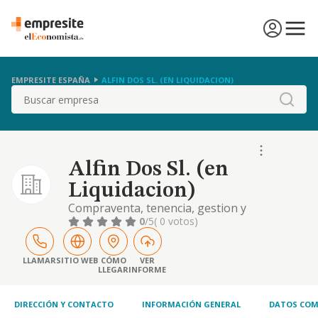
EMPRESITE ESPAÑA
ALFIN DOS SL. (EN LIQUIDACION)
Buscar
Alfin Dos Sl. (en
Liquidacion)
Compraventa, tenencia, gestion y
administracion de valores y participaciones
0
/5
( 0 votos)
sociales representativas de los fondos
propios de entidades residentes y no
residentes en el territorio espanol excepto
LLAMAR
SITIO WEB
CÓMO
VER
LLEGAR
INFORME
inst.de inv.colectiva,
DIRECCIÓN Y CONTACTO
INFORMACIÓN GENERAL
DATOS COM