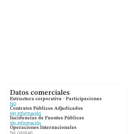
sobre 45.306 compañías, la facturación en el ámbito
nacional alcanza los 71.120 millones de euros y se
calcula un promedio de facturación de 1 millón de euros
entre todas las compañías. Por último, con el fin de
ampliar la información relativa al ámbito de la empresa,
los empleados de media son 2. La antigüedad alcanza
los 8 años desde la constitución.
Datos comerciales
Estructura corporativa - Participaciones
NO
Contratos Públicos Adjudicados
Ver Información
Incidencias de Fuentes Públicas
Ver Información
Operaciones Internacionales
No constan