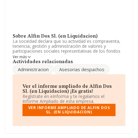
Sobre Alfin Dos Sl. (en Liquidacion)
La sociedad declara que su actividad es compraventa,
tenencia, gestión y administración de valores y
participaciones sociales representativas de los fondos
propios de entidades residentes y no residentes en el
Ver más
territorio español excepto inst.de inv.colectiva,. La
Actividades relacionadas
sociedad está inscrita en el Registro Mercantil como
Administracion
Asesorias despachos
Sociedad Limitada. Tiene CNAE: 6421 - '%cnae%'. La
sociedad no tiene actividad en mercados exteriores.
La plantilla ha crecido un 200% y atendiendo a los datos
Ver el informe ampliado de Alfin Dos
disponibles en INFORMA, ese número ha estado por
Sl. (en Liquidacion) ¡Es gratis!
encima de la media de sector.
Regístrate en eInforma y te regalamos el
Informe Ampliado de esta empresa.
La empresa española
Alfin Dos S.L. (en Liquidacion)
,
VER INFORME AMPLIADO DE ALFIN DOS
con CIF B63477095, tiene su domicilio social
SL. (EN LIQUIDACION)
establecido en Carretera Sant Llorenç Savall-llinars Km
3.5. Can Mascaro, (08445), Canoves, en Barcelona,
Cataluña.
En base a la información de la que dispone INFORMA