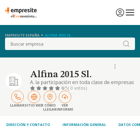
EMPRESITE ESPAÑA
ALFINA 2015 SL.
Buscar
Alfina 2015 Sl.
A. la participación en toda clase de empresas
mediante la suscrición, asunción o
0
/5
( 0 votos)
adquisición de sus títulos o valores. b. la
gestión y administración de dichas
participaciones por cuenta propia. c. los
LLAMAR
SITIO WEB
CÓMO
VER
LLEGAR
INFORME
servicios de administración y asesoramiento
a las empresas participadas y otros
DIRECCIÓN Y CONTACTO
INFORMACIÓN GENERAL
DATOS COM