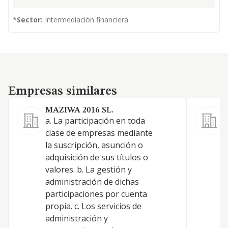
*
Sector:
Intermediación financiera
Empresas similares
Empresas similares
MAZIWA 2016 SL.
a. La participación en toda
A
clase de empresas mediante
h
la suscripción, asunción o
t
adquisición de sus títulos o
a
valores. b. La gestión y
d
administración de dichas
s
participaciones por cuenta
c
propia. c. Los servicios de
f
administración y
p