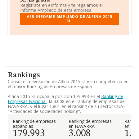
Sl. ¡Es gratis!
Regístrate en eInforma y te regalamos el
Informe Ampliado de esta empresa.
VER INFORME AMPLIADO DE ALFINA 2015
SL.
Rankings
Consulte la evolución de Alfina 2015 sl. y su competencia en
el mayor Ranking de Empresas de España
Alfina 2015 Sl. ocupa la posición 179.993 en el
Ranking de
Empresas Nacional
, la 3.008 en el ranking de empresas de
NAVARRA, y el lugar 1.801 en el ranking de su sector CNAE
"Actividades de sociedades holding".
Ranking de empresas
Ranking de empresas
Rankin
españolas
en NAVARRA
en el 
179.993
3.008
1.8