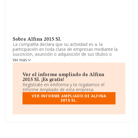
Sobre Alfina 2015 Sl.
La compañía declara que su actividad es a. la
participación en toda clase de empresas mediante la
suscrición, asunción o adquisición de sus títulos o
valores. b. la gestión y administración de dichas
Ver más
participaciones por cuenta propia. c. los servicios de
administración y asesoramiento a las empresas
participadas y otros. La empresa es una Sociedad
Ver el informe ampliado de Alfina
Limitada. La actividad de referencia CNAE corresponde
2015 Sl. ¡Es gratis!
a '%cnae%', cuyo Código es 6421. La compañía no tiene
Regístrate en eInforma y te regalamos el
actividad en mercados exteriores.
Informe Ampliado de esta empresa.
VER INFORME AMPLIADO DE ALFINA
Dentro del ranking de empresas elaborado por
2015 SL.
INFORMA, atendiendo a los niveles de facturación,
podemos decir de la compañía que: en 2024 la empresa
ha caído 367 puestos a nivel sectorial pasando a ocupar
la posición 1.789, frente a la 1.422 del año anterior.
Tienen mejor posición las siguientes empresas del
sector:
Cancofa Solutions Sociedad Limitada
y
Firer
S.L
; en cambio, éstas son algunas de las empresas que
están más abajo:
Panet Group Bakery S.L
y
Galera