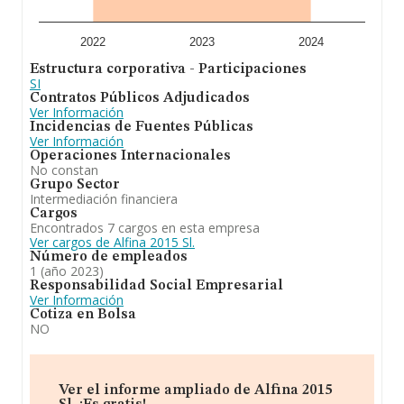
media son 2; la media de antigüedad desde la
constitución es de 8 años.
2022
2023
2024
En conclusión,
Alfina 2015 S.L
está especializada en a.
Estructura corporativa - Participaciones
la participación en toda clase de empresas mediante la
SI
suscrición, asunción o adquisición de sus títulos o
Contratos Públicos Adjudicados
valores. b. la gestión y administración de dichas
Ver Información
participaciones por cuenta propia. c. los servicios de
Incidencias de Fuentes Públicas
administración y asesoramiento a las empresas
Ver Información
participadas y otros. Se ha posicionado más abajo en el
Operaciones Internacionales
ranking de sectores frente al 2023. Frente al 2023, en el
No constan
ranking nacional, de todas las empresas en España, la
Grupo Sector
empresa ha retrocedido.
Intermediación financiera
Cargos
Encontrados 7 cargos en esta empresa
Ver cargos de Alfina 2015 Sl.
Número de empleados
1 (año 2023)
Responsabilidad Social Empresarial
Ver Información
Cotiza en Bolsa
NO
Ver el informe ampliado de Alfina 2015