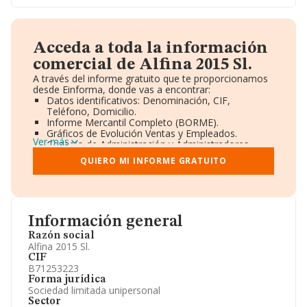
Acceda a toda la información
comercial de Alfina 2015 Sl.
A través del informe gratuito que te proporcionamos
desde Einforma, donde vas a encontrar:
Datos identificativos: Denominación, CIF,
Teléfono, Domicilio.
Informe Mercantil Completo (BORME).
Gráficos de Evolución Ventas y Empleados.
Ver más
Consejo de Administración y Administradores.
Directivos y Ejecutivos.
QUIERO MI INFORME GRATUITO
Accionistas.
Participaciones y Vinculaciones en otras empresas.
Artículos de prensa publicados sobre la empresa.
Información oficial y registral complementaria.
Información general
Razón social
Alfina 2015 Sl.
CIF
B71253223
Forma jurídica
Sociedad limitada unipersonal
Sector