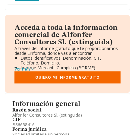
Acceda a toda la información
comercial de Alfonfer
Consultores Sl. (extinguida)
A través del informe gratuito que te proporcionamos
desde Einforma, donde vas a encontrar:
Datos identificativos: Denominación, CIF,
Teléfono, Domicilio.
Informe Mercantil Completo (BORME).
Ver más
Gráficos de Evolución Ventas y Empleados.
Consejo de Administración y Administradores.
QUIERO MI INFORME GRATUITO
Directivos y Ejecutivos.
Accionistas.
Participaciones y Vinculaciones en otras empresas.
Artículos de prensa publicados sobre la empresa.
Información oficial y registral complementaria.
Información general
Razón social
Alfonfer Consultores Sl. (extinguida)
CIF
B86658416
Forma jurídica
Sociedad limitada unipersonal