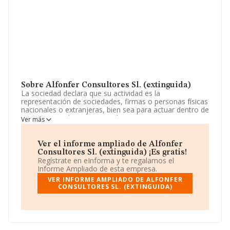
Sobre Alfonfer Consultores Sl. (extinguida)
La sociedad declara que su actividad es la
representación de sociedades, firmas o personas físicas
nacionales o extranjeras, bien sea para actuar dentro de
españa o en el extranjero. -el asesoramiento tecnico a
Ver más
otras empresas; la realización de estudios por
cuentapropia o ajena sobre toda clase de actividades
mercantiles,. La empresa es una Sociedad Limitada. La
Ver el informe ampliado de Alfonfer
actividad de referencia CNAE corresponde a 'Otras
Consultores Sl. (extinguida) ¡Es gratis!
actividades de apoyo a las empresas n.c.o.p.', cuyo
Regístrate en eInforma y te regalamos el
Código es 8299. La sociedad no tiene actividad en
Informe Ampliado de esta empresa.
mercados exteriores.
VER INFORME AMPLIADO DE ALFONFER
CONSULTORES SL. (EXTINGUIDA)
La empresa española
Alfonfer Consultores S.L.
(extinguida)
, B86658416, tiene su domicilio social
establecido en Calle Alto Del Leon núm. 12 6 A, (28038),
en el municipio de Madrid, Madrid.