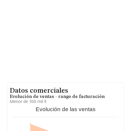
Con los datos a disposición de INFORMA sobre 24.816
empresas pertenecientes al sector, a nivel nacional la
facturación asciende a 12.793 millones de euros y se
calcula un promedio de facturación de 515 mil euros
entre todas las compañías. Teniendo en cuenta la
información sobre Madrid, en la base de datos
INFORMA constan 8200 empresas, cuyas ventas en
2023 han alcanzado los 5.860 millones de euros.
Finalmente, para completar los datos de sector, en
2023, la antigüedad alcanza los 18 años desde la
constitución. Los empleados de media son 4.
Datos comerciales
Evolución de ventas - rango de facturación
Menor de 300 mil €
Evolución de las ventas