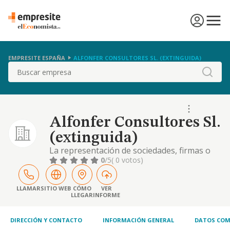
EMPRESITE ESPAÑA
ALFONFER CONSULTORES SL. (EXTINGUIDA)
Buscar
Alfonfer Consultores Sl.
(extinguida)
La representación de sociedades, firmas o
personas físicas nacionales o extranjeras,
0
/5
( 0 votos)
bien sea para actuar dentro de españa o en
el extranjero. -el asesoramiento tecnico a
otras empresas; la realización de estudios
LLAMAR
SITIO WEB
CÓMO
VER
LLEGAR
INFORME
por cuentapropia o ajena sobre toda clase
de actividades mercantiles,
DIRECCIÓN Y CONTACTO
INFORMACIÓN GENERAL
DATOS COM