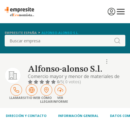
EMPRESITE ESPAÑA
ALFONSO-ALONSO S.L.
Buscar
Alfonso-alonso S.l.
Comercio mayor y menor de materiales de
construccion. para el desenvolvimiento de
0
/5
( 0 votos)
los actos que constituyen el objeto social, la
entidad podra llevar a cabo actos de
adquisicion, tenencia, administracion,
LLAMAR
SITIO WEB
CÓMO
VER
LLEGAR
INFORME
explotacion, de
DIRECCIÓN Y CONTACTO
INFORMACIÓN GENERAL
DATOS COM