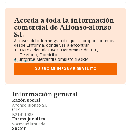
Acceda a toda la información
comercial de Alfonso-alonso
S.l.
A través del informe gratuito que te proporcionamos
desde Einforma, donde vas a encontrar:
Datos identificativos: Denominación, CIF,
Teléfono, Domicilio.
Informe Mercantil Completo (BORME).
Ver más
Gráficos de Evolución Ventas y Empleados.
Consejo de Administración y Administradores.
QUIERO MI INFORME GRATUITO
Directivos y Ejecutivos.
Accionistas.
Participaciones y Vinculaciones en otras empresas.
Artículos de prensa publicados sobre la empresa.
Información oficial y registral complementaria.
Información general
Razón social
Alfonso-alonso S.l.
CIF
B21411988
Forma jurídica
Sociedad limitada
Sector