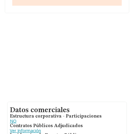
ámbito nacional alcanza los 21.890 millones de euros y
el promedio de la facturación de ventas entre todas las
compañías asciende a los 1 millón de euros. En relación
con la información de la provincia de Huelva, en la base
de datos INFORMA constan 166 empresas, con ventas
de 120 millones de euros. Como información adicional
de interés, los empleados de media son 4; la media de
antigüedad desde la constitución es de 20 años.
Datos comerciales
Estructura corporativa - Participaciones
NO
Contratos Públicos Adjudicados
Ver Información