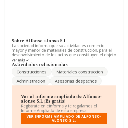
Sobre Alfonso-alonso S.l.
La sociedad informa que su actividad es comercio
mayor y menor de materiales de construcción. para el
desenvolvimiento de los actos que constituyen el objeto
social, la entidad podra llevar a cabo actos de
Ver más
adquisición, tenencia, administración, explotación, de.
Actividades relacionadas
La empresa aparece inscrita en el Registro Mercantil
Construcciones
Materiales construccion
como Sociedad Limitada. Su CNAE corresponde a 4683
con código '%cnae%'. La sociedad no tiene actividad en
Administracion
Asesorias despachos
mercados exteriores.
Para ponerse en contacto con sus oficinas, la empresa
facilita el número de teléfono 959396440.
Ver el informe ampliado de Alfonso-
alonso S.l. ¡Es gratis!
La compañía
Alfonso-alonso S.L
, NIF B21411988,
Regístrate en eInforma y te regalamos el
está situada en Calle Virgen De La Luz núm. 1, (21520),
Informe Ampliado de esta empresa.
en el municipio de Alosno, en Huelva, Andalucía.
VER INFORME AMPLIADO DE ALFONSO-
ALONSO S.L.
Con los datos a disposición de INFORMA sobre 20.345
empresas pertenecientes al sector, la facturación en el