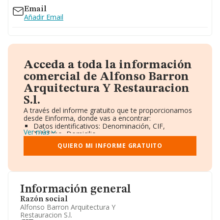
Email
Añadir Email
Acceda a toda la información
comercial de Alfonso Barron
Arquitectura Y Restauracion
S.l.
A través del informe gratuito que te proporcionamos
desde Einforma, donde vas a encontrar:
Datos identificativos: Denominación, CIF,
Ver más
Teléfono, Domicilio.
Informe Mercantil Completo (BORME).
QUIERO MI INFORME GRATUITO
Gráficos de Evolución Ventas y Empleados.
Consejo de Administración y Administradores.
Directivos y Ejecutivos.
Accionistas.
Participaciones y Vinculaciones en otras empresas.
Información general
Artículos de prensa publicados sobre la empresa.
Información oficial y registral complementaria.
Razón social
Alfonso Barron Arquitectura Y
Restauracion S.l.