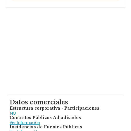
interés en el ámbito sectorial, la antigüedad desde la
constitución es de 17 años. La media de empleados es
de 2.
Datos comerciales
Estructura corporativa - Participaciones
NO
Contratos Públicos Adjudicados
Ver Información
Incidencias de Fuentes Públicas