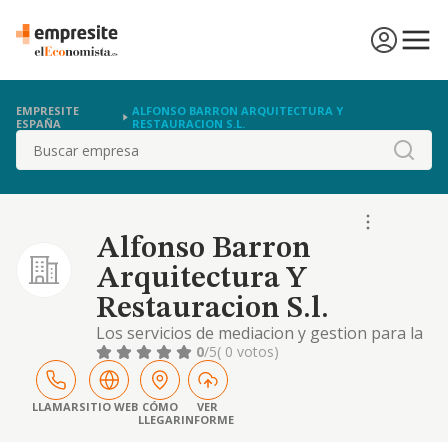
EMPRESITE
ALFONSO BARRON ARQUITECTURA Y
ESPAÑA
RESTAURACION S.L.
Buscar
Alfonso Barron
Arquitectura Y
Restauracion S.l.
Los servicios de mediacion y gestion para la
realizacion de estudios de arquitectura,
0
/5
( 0 votos)
tecnicos, peritaciones y tasaciones de
construccion
LLAMAR
SITIO WEB
CÓMO
VER
LLEGAR
INFORME