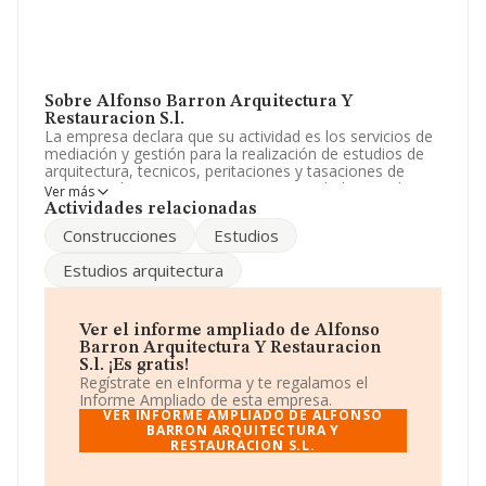
Sobre Alfonso Barron Arquitectura Y
Restauracion S.l.
La empresa declara que su actividad es los servicios de
mediación y gestión para la realización de estudios de
arquitectura, tecnicos, peritaciones y tasaciones de
construcción. La empresa es una Sociedad Limitada. La
Ver más
actividad de referencia CNAE corresponde a 'Servicios
Actividades relacionadas
técnicos de arquitectura', cuyo Código es 7111. La
Construcciones
Estudios
compañía no tiene actividad en mercados exteriores.
Estudios arquitectura
La sociedad
Alfonso Barron Arquitectura y
Restauración S.L
, CIF B84205657, tiene domicilio fiscal
en Calle De La Aulaga núm. 2, (28260), en el municipio
de Galapagar, Madrid.
Ver el informe ampliado de Alfonso
Barron Arquitectura Y Restauracion
En base a la información de la que dispone INFORMA
S.l. ¡Es gratis!
sobre 20.642 compañías, a nivel nacional la facturación
Regístrate en eInforma y te regalamos el
asciende a 2.682 millones de euros y se calcula un
Informe Ampliado de esta empresa.
promedio de facturación de 129 mil euros entre todas
VER INFORME AMPLIADO DE ALFONSO
las compañías. Teniendo en cuenta la información
BARRON ARQUITECTURA Y
RESTAURACION S.L.
sobre Madrid, en la base de datos INFORMA constan
4811 empresas, cuyas ventas han obtenido los 706
millones de euros. Para aportar ulterior información de