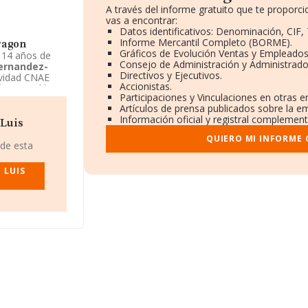
A través del informe gratuito que te propor
vas a encontrar:
Datos identificativos: Denominación, CIF, 
Informe Mercantil Completo (BORME).
ragon
Gráficos de Evolución Ventas y Empleados
 14 años de
Consejo de Administración y Administrado
Fernandez-
Directivos y Ejecutivos.
ividad CNAE
Accionistas.
forma jurídica
Participaciones y Vinculaciones en otras 
 Unión
Artículos de prensa publicados sobre la e
Información oficial y registral complement
 Luis
QUIERO MI INFORME
 de esta
 LUIS