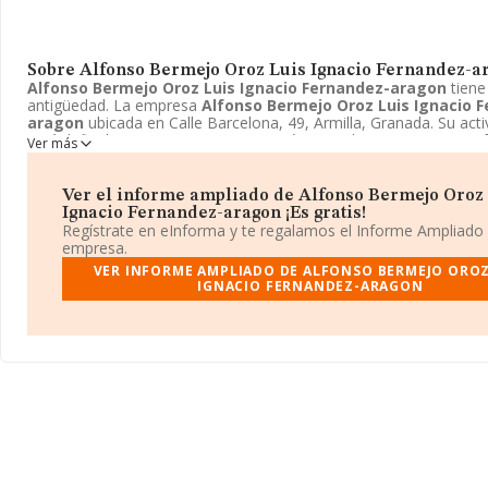
Sobre Alfonso Bermejo Oroz Luis Ignacio Fernandez-a
Alfonso Bermejo Oroz Luis Ignacio Fernandez-aragon
tiene
antigüedad. La empresa
Alfonso Bermejo Oroz Luis Ignacio 
aragon
ubicada en Calle Barcelona, 49, Armilla, Granada. Su act
está definida como 7111 - Servicios técnicos de arquitectura. La 
Ver más
de
Alfonso Bermejo Oroz Luis Ignacio Fernandez-aragon
es
temporal de empresas.
Ver el informe ampliado de Alfonso Bermejo Oroz
Ignacio Fernandez-aragon ¡Es gratis!
Regístrate en eInforma y te regalamos el Informe Ampliado
empresa.
VER INFORME AMPLIADO DE ALFONSO BERMEJO OROZ
IGNACIO FERNANDEZ-ARAGON