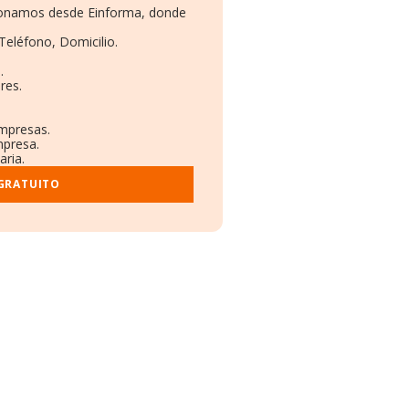
cionamos desde Einforma, donde
Teléfono, Domicilio.
.
res.
empresas.
mpresa.
aria.
 GRATUITO