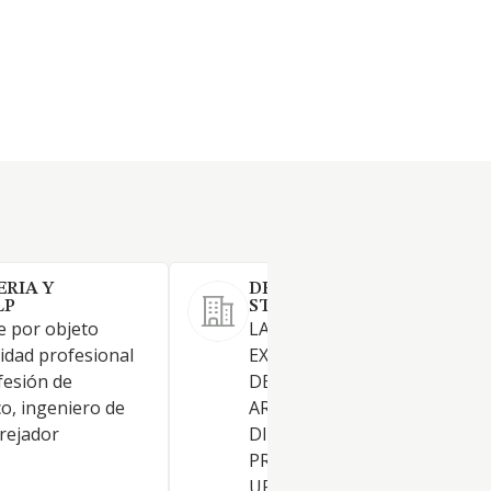
ERIA Y
DETRAS DE SAN CECILIO-
LP
STUDIO SL PROFESIONAL
e por objeto
LA SOCIEDAD TIENE POR OB
vidad profesional
EXCLUSIVO LA ACTIVIDAD P
fesión de
DEL EJERCICIO DE LA
co, ingeniero de
ARQUITECTURA, REDACCION
arejador
DIRECCION DE OBRAS Y
PROYECTOS DE EDIFICACION
URBANISTICOS.