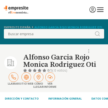
EMPRESITE ESPAÑA
ALFONSO GARCIA ROJO MONICA RODRIGUEZ OTI
Buscar
Alfonso Garcia Rojo
Monica Rodriguez Oti
0
/5
( 0 votos)
LLAMAR
SITIO WEB
CÓMO
VER
LLEGAR
INFORME
DIRECCIÓN Y CONTACTO
INFORMACIÓN GENERAL
DATOS COM