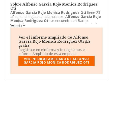
Sobre Alfonso Garcia Rojo Monica Rodriguez
Oti
Alfonso Garcia Rojo Monica Rodriguez Oti
tiene 23
años de antigüedad acumulados.
Alfonso Garcia Rojo
Monica Rodriguez Oti
se encuentra en Barrio
Barrondo, 4 - AL TA 6. Su actividad CNAE está incluida
Ver más
en 6820 - Alquiler de bienes inmobiliarios por cuenta
propia.
Alfonso Garcia Rojo Monica Rodriguez Oti
está registrada como Comunidad de bienes.
Ver el informe ampliado de Alfonso
Garcia Rojo Monica Rodriguez Oti ¡Es
gratis!
Regístrate en eInforma y te regalamos el
Informe Ampliado de esta empresa.
VER INFORME AMPLIADO DE ALFONSO
GARCIA ROJO MONICA RODRIGUEZ OTI