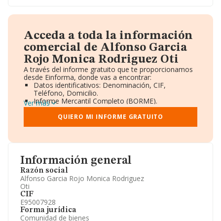
Acceda a toda la información
comercial de Alfonso Garcia
Rojo Monica Rodriguez Oti
A través del informe gratuito que te proporcionamos
desde Einforma, donde vas a encontrar:
Datos identificativos: Denominación, CIF,
Teléfono, Domicilio.
Informe Mercantil Completo (BORME).
Ver más
Gráficos de Evolución Ventas y Empleados.
Consejo de Administración y Administradores.
QUIERO MI INFORME GRATUITO
Directivos y Ejecutivos.
Accionistas.
Participaciones y Vinculaciones en otras empresas.
Artículos de prensa publicados sobre la empresa.
Información oficial y registral complementaria.
Información general
Razón social
Alfonso Garcia Rojo Monica Rodriguez
Oti
CIF
E95007928
Forma jurídica
Comunidad de bienes