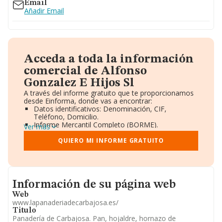
Email
Añadir Email
Acceda a toda la información
comercial de Alfonso
Gonzalez E Hijos Sl
A través del informe gratuito que te proporcionamos
desde Einforma, donde vas a encontrar:
Datos identificativos: Denominación, CIF,
Teléfono, Domicilio.
Informe Mercantil Completo (BORME).
Ver más
Gráficos de Evolución Ventas y Empleados.
Consejo de Administración y Administradores.
QUIERO MI INFORME GRATUITO
Directivos y Ejecutivos.
Accionistas.
Participaciones y Vinculaciones en otras empresas.
Artículos de prensa publicados sobre la empresa.
Informacion de su página web
Información oficial y registral complementaria.
Información de su página web
Web
www.lapanaderiadecarbajosa.es/
Titulo
Panadería de Carbajosa. Pan, hojaldre, hornazo de