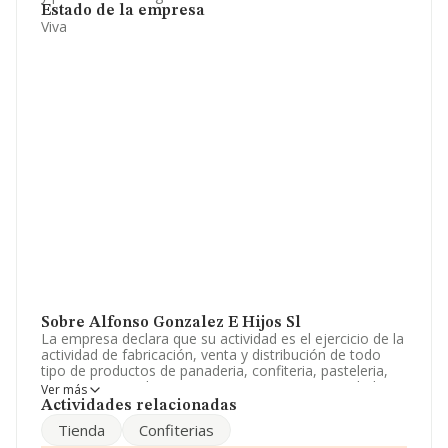
Estado de la empresa
Viva
Sobre Alfonso Gonzalez E Hijos Sl
La empresa declara que su actividad es el ejercicio de la
actividad de fabricación, venta y distribución de todo
tipo de productos de panaderia, confiteria, pasteleria,
reposteria y analogos. La empresa es una Sociedad
Ver más
Limitada. Tiene CNAE: 1072 - 'Fabricación de galletas y
Actividades relacionadas
productos de panadería y pastelería de larga duración'.
Tienda
Confiterias
La empresa no tiene actividad en mercados exteriores.