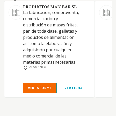
PRODUCTOS MAN BAR SL
La fabricación, compraventa,
C
comercialización y
F
distribución de masas fritas,
p
pan de toda clase, galletas y
p
productos de alimentación,
C
así como la elaboración y
s
adquisición por cualquier
a
medio comercial de las
p
materias primasnecesarias
c
SALAMANCA
R
d
VER INFORME
VER FICHA