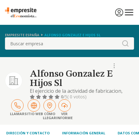
EMPRESITE ESPAÑA
ALFONSO GONZALEZ E HIJOS SL
Buscar
Alfonso Gonzalez E
Hijos Sl
El ejercicio de la actividad de fabricacion,
venta y distribucion de todo tipo de
0
/5
( 0 votos)
productos de panaderia, confiteria,
pasteleria, reposteria y analogos.
LLAMAR
SITIO WEB
CÓMO
VER
LLEGAR
INFORME
DIRECCIÓN Y CONTACTO
INFORMACIÓN GENERAL
DATOS COM