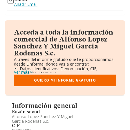
Añadir Email
Acceda a toda la información
comercial de Alfonso Lopez
Sanchez Y Miguel Garcia
Rodenas S.c.
A través del informe gratuito que te proporcionamos
desde Einforma, donde vas a encontrar:
Datos identificativos: Denominación, CIF,
Ver más
Teléfono, Domicilio.
Informe Mercantil Completo (BORME).
QUIERO MI INFORME GRATUITO
Gráficos de Evolución Ventas y Empleados.
Consejo de Administración y Administradores.
Directivos y Ejecutivos.
Accionistas.
Participaciones y Vinculaciones en otras empresas.
Información general
Artículos de prensa publicados sobre la empresa.
Información oficial y registral complementaria.
Razón social
Alfonso Lopez Sanchez Y Miguel
Garcia Rodenas S.c.
CIF