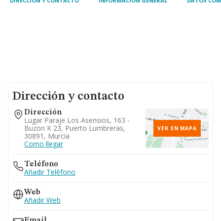
DIRECCIÓN Y CONTACTO
INFORMACIÓN GENERAL
DATOS COM
Dirección y contacto
Dirección
Lugar Paraje Los Asensios, 163 -
Buzon K 23, Puerto Lumbreras,
VER EN MAPA
30891, Murcia
Como llegar
Teléfono
Añadir Teléfono
Web
Añadir Web
Email