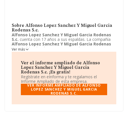
Sobre Alfonso Lopez Sanchez Y Miguel Garcia
Rodenas S.c.
Alfonso Lopez Sanchez Y Miguel Garcia Rodenas
S.c.
cuenta con 17 años a sus espaldas. La compañía
Alfonso Lopez Sanchez Y Miguel Garcia Rodenas
S.c.
está localizada en Lugar Paraje los Asensios, 163 -
Ver más
BUZON K 23. Su actividad CNAE se ubica dentro de
4399 - Otras actividades de construcción especializada
n.c.o.p..
Alfonso Lopez Sanchez Y Miguel Garcia
Ver el informe ampliado de Alfonso
Rodenas S.c.
tiene un modelo de sociedad Sociedad
Lopez Sanchez Y Miguel Garcia
civil.
Rodenas S.c. ¡Es gratis!
Regístrate en eInforma y te regalamos el
Informe Ampliado de esta empresa.
VER INFORME AMPLIADO DE ALFONSO
LOPEZ SANCHEZ Y MIGUEL GARCIA
RODENAS S.C.