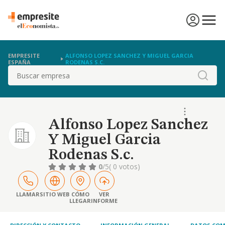
EMPRESITE
ALFONSO LOPEZ SANCHEZ Y MIGUEL GARCIA
ESPAÑA
RODENAS S.C.
Buscar
Alfonso Lopez Sanchez
Y Miguel Garcia
Rodenas S.c.
0
/5
( 0 votos)
LLAMAR
SITIO WEB
CÓMO
VER
LLEGAR
INFORME