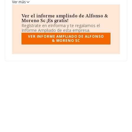
Alfonso & Moreno Sc
es Sociedad civil.
Ver más
Ver el informe ampliado de Alfonso &
Moreno Sc ¡Es gratis!
Regístrate en eInforma y te regalamos el
Informe Ampliado de esta empresa.
VER INFORME AMPLIADO DE ALFONSO
& MORENO SC