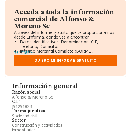
Acceda a toda la información
comercial de Alfonso &
Moreno Sc
A través del informe gratuito que te proporcionamos
desde Einforma, donde vas a encontrar:
Datos identificativos: Denominación, CIF,
Teléfono, Domicilio.
Informe Mercantil Completo (BORME).
Ver más
Gráficos de Evolución Ventas y Empleados.
Consejo de Administración y Administradores.
QUIERO MI INFORME GRATUITO
Directivos y Ejecutivos.
Accionistas.
Participaciones y Vinculaciones en otras empresas.
Artículos de prensa publicados sobre la empresa.
Información oficial y registral complementaria.
Información general
Razón social
Alfonso & Moreno Sc
CIF
J91291823
Forma jurídica
Sociedad civil
Sector
Construcción y actividades
inmobiliarias