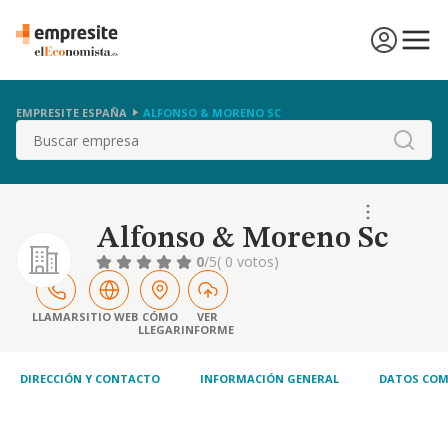
EMPRESITE ESPAÑA
ALFONSO & MORENO SC
Buscar
Alfonso & Moreno Sc
0
/5
( 0 votos)
LLAMAR
SITIO WEB
CÓMO
VER
LLEGAR
INFORME
DIRECCIÓN Y CONTACTO
INFORMACIÓN GENERAL
DATOS COM