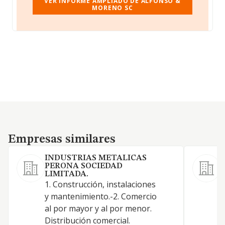
VER INFORME AMPLIADO DE ALFONSO &
MORENO SC
Empresas similares
Empresas similares
INDUSTRIAS METALICAS
PERONA SOCIEDAD
LIMITADA.
1. Construcción, instalaciones
L
y mantenimiento.-2. Comercio
C
al por mayor y al por menor.
G
Distribución comercial.