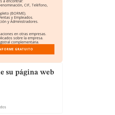
s a encontrar:
 Denominación, CIF, Teléfono,
mpleto (BORME).
 Ventas y Empleados.
ión y Administradores.
ulaciones en otras empresas.
blicados sobre la empresa.
egistral complementaria.
INFORME GRATUITO
na web
e su página web
idos