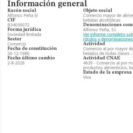
Información general
Razón social
Objeto social
Alfonso Peña Sl
Comercio mayor de alimen
bebidas alcohólicas
CIF
B34030072
Denominaciones come
Alfonso Peña, S.l.
Forma jurídica
Sociedad limitada
Ver informe completo sob
rótulos y denominaciones
Sector
Comercio
Actividad
Comercio al por mayor de
Fecha de constitución
26-12-1986
helados de todas clases ..
Fecha último cambio
Actividad CNAE
2-8-2026
4639 - Comercio al por ma
productos alimenticios, b
Estado de la empresa
Viva