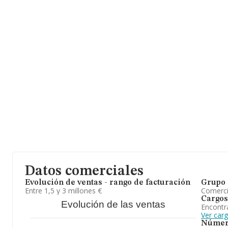
comercialapsl@gmail.com
. Su página web es
www.comercialap.
La empresa española
Alfonso Peña S.L
, B34030072, se encuent
(34004), en el municipio de Palencia, Castilla-león.
En relación con el sector y disponiendo de los datos de hasta 23.
facturación asciende a 70.501 millones de euros y se estima que 
entre todas las empresas es de 2 millones de euros. Teniendo en
Palencia, en la base de datos INFORMA constan 51 empresas, co
millones de euros. Para aportar ulterior información de interés en
alcanza los 16 años desde la constitución. Los empleados de med
A modo de conclusión, la actividad de
Alfonso Peña S.L
está en
alimentación (salvo congelados) y bebidas alcohólicas. Ha exper
ranking de su sector (Comercio al por mayor, no especializado, d
y tabaco). Se ha posicionado más abajo en el ranking nacional (
en el territorio) frente al 2024.
Datos comerciales
Evolución de ventas - rango de facturación
Grupo 
Entre 1,5 y 3 millones €
Comerc
Cargos
Evolución de las ventas
Encontr
Ver car
Númer