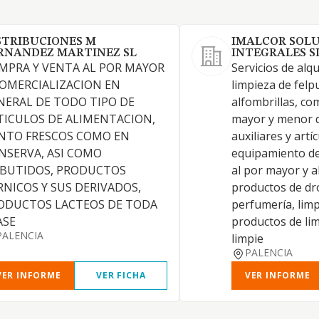
STRIBUCIONES M
IMALCOR SOL
RNANDEZ MARTINEZ SL
INTEGRALES SL
MPRA Y VENTA AL POR MAYOR
Servicios de alqu
COMERCIALIZACION EN
limpieza de felp
NERAL DE TODO TIPO DE
alfombrillas, co
TICULOS DE ALIMENTACION,
mayor y menor 
NTO FRESCOS COMO EN
auxiliares y artí
NSERVA, ASI COMO
equipamiento de
BUTIDOS, PRODUCTOS
al por mayor y 
RNICOS Y SUS DERIVADOS,
productos de dr
ODUCTOS LACTEOS DE TODA
perfumería, limp
ASE
productos de lim
PALENCIA
limpie
PALENCIA
VER INFORME
VER FICHA
VER INFORME