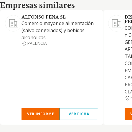
Empresas similares
Empresas similares
ALFONSO PEÑA SL
DI
FE
Comercio mayor de alimentación
CO
(salvo congelados) y bebidas
Y 
alcohólicas
GE
PALENCIA
AR
TA
CO
EM
CA
PR
CL
VER INFORME
VER FICHA