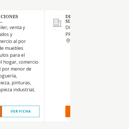
UCIONES
DISTRIBUCIONES HURTAH
.
SL.
iler, venta y
DISTRIBUCION DE BEBIDAS 
udos y
PRODUCTOS LACTEOS
PALENCIA
mercio al por
de muebles
culos para el
l hogar, comercio
al por menor de
oguería,
ieza, pinturas,
pieza industrial,
VER FICHA
VER INFORME
VER FIC