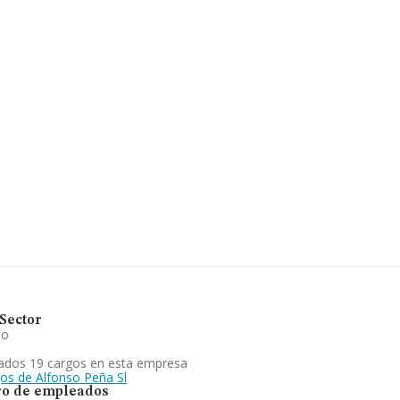
com
.
ra en Calle Málaga núm. 29,
822 empresas, a nivel nacional la
el promedio de la facturación
 cuenta la información sobre
n ventas en el año 2025 de 46
 el ámbito sectorial, la antigüedad
ia son 8.
focada en comercio mayor de
imentado un retroceso en el
e productos alimenticios, bebidas
de todas las empresas presentes
Sector
io
ados 19 cargos en esta empresa
gos de Alfonso Peña Sl
o de empleados