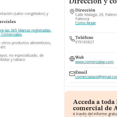
Dirección y c
Dirección
tación (salvo congelados) y
Calle Malaga, 29, Palenc
Palencia
rciales
Como llegar
re las 365 Marcas registradas,
 Comerciales
Teléfono
979165827
 otros productos alimenticios,
 etc
979723236
yor, no especializado, de
Web
ebidas y tabaco
www.comercialap.com
Email
comercialapsl@gmail.c
Acceda a toda
comercial de 
A través del informe grat