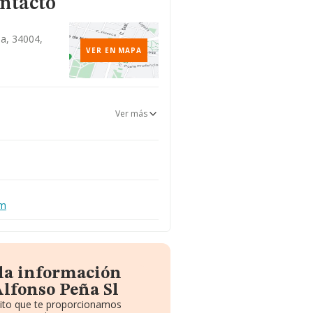
ontacto
ia, 34004,
VER EN MAPA
Ver más
om
 la información
Alfonso Peña Sl
uito que te proporcionamos