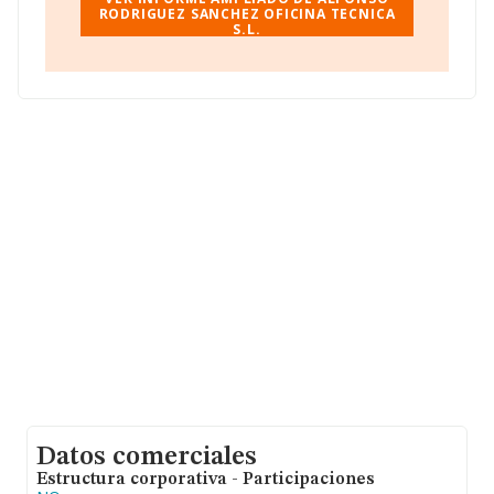
empresas pertenecientes al sector, la facturación en el
RODRIGUEZ SANCHEZ OFICINA TECNICA
S.L.
ámbito nacional alcanza los 2.682 millones de euros y el
promedio de la facturación de ventas entre todas las
compañías asciende a los 129 mil euros. Para aportar
ulterior información de interés en el ámbito sectorial, la
media de antigüedad desde la constitución es de 17
años. La media de empleados de las empresas es de 2.
Datos comerciales
Estructura corporativa - Participaciones