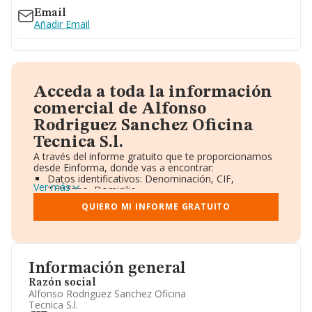
Email
Añadir Email
Acceda a toda la información
comercial de Alfonso
Rodriguez Sanchez Oficina
Tecnica S.l.
A través del informe gratuito que te proporcionamos
desde Einforma, donde vas a encontrar:
Datos identificativos: Denominación, CIF,
Ver más
Teléfono, Domicilio.
Informe Mercantil Completo (BORME).
QUIERO MI INFORME GRATUITO
Gráficos de Evolución Ventas y Empleados.
Consejo de Administración y Administradores.
Directivos y Ejecutivos.
Accionistas.
Participaciones y Vinculaciones en otras empresas.
Información general
Artículos de prensa publicados sobre la empresa.
Información oficial y registral complementaria.
Razón social
Alfonso Rodriguez Sanchez Oficina
Tecnica S.l.