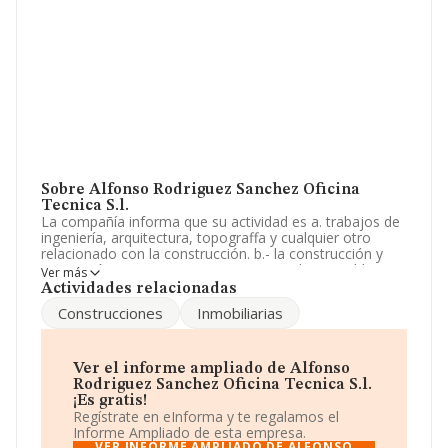
Sobre Alfonso Rodriguez Sanchez Oficina
Tecnica S.l.
La compañía informa que su actividad es a. trabajos de
ingeniería, arquitectura, topograffa y cualquier otro
relacionado con la construcción. b.- la construcción y
promoción, para si o por cuenta ajena de inmuebles y
Ver más
las operaciones con ellos relacionadas, cua. La empresa
Actividades relacionadas
es una Sociedad Limitada. Su actividad CNAE es
Construcciones
Inmobiliarias
'Servicios técnicos de arquitectura' con código 7111. La
sociedad no tiene actividad en mercados exteriores.
La sociedad española
Alfonso Rodriguez Sánchez
Ver el informe ampliado de Alfonso
Oficina Tecnica S.L
, con CIF B53977765, está situada
Rodriguez Sanchez Oficina Tecnica S.l.
en Calle Sol Naciente núm. 18 5 1, (03016), Alicante,
¡Es gratis!
Comunidad Valenciana.
Regístrate en eInforma y te regalamos el
Informe Ampliado de esta empresa.
Con los datos a disposición de INFORMA sobre 20.642
VER INFORME AMPLIADO DE ALFONSO