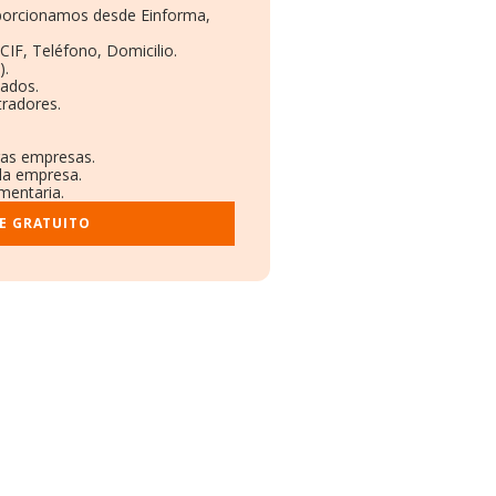
roporcionamos desde Einforma,
CIF, Teléfono, Domicilio.
).
eados.
tradores.
tras empresas.
 la empresa.
ementaria.
E GRATUITO