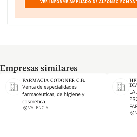
VER INFORME AMPLIADO DE ALFONSO RONDA Y
Empresas similares
Empresas similares
FARMACIA CODOÑER C.B.
HE
DI
Venta de especialidades
LA
farmacéuticas, de higiene y
PR
cosmética.
FA
VALENCIA