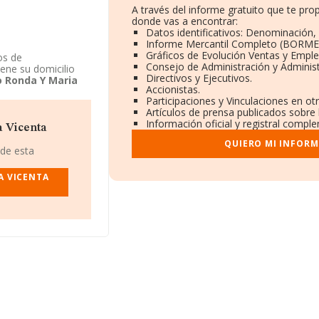
A través del informe gratuito que te p
donde vas a encontrar:
Datos identificativos: Denominación, 
Informe Mercantil Completo (BORME
Gráficos de Evolución Ventas y Empl
os de
Consejo de Administración y Adminis
iene su domicilio
Directivos y Ejecutivos.
o Ronda Y Maria
Accionistas.
s.
Participaciones y Vinculaciones en o
Artículos de prensa publicados sobre
Información oficial y registral compl
a Vicenta
QUIERO MI INFORM
 de esta
A VICENTA