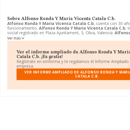
Sobre Alfonso Ronda Y Maria Vicenta Catala C.b.
Alfonso Ronda Y Maria Vicenta Catala C.b.
cuenta con 30 añ
funcionamiento.
Alfonso Ronda Y Maria Vicenta Catala C.b.
t
social registrado en Plaza Ajuntament, 3, Oliva, Valencia.
Alfons
Vicenta Catala C.b.
aparece inscrita como Comunidad de biene
Ver más
Ver el informe ampliado de Alfonso Ronda Y Mari
Catala C.b. ¡Es gratis!
Regístrate en eInforma y te regalamos el Informe Ampliado
empresa.
VER INFORME AMPLIADO DE ALFONSO RONDA Y MARI
CATALA C.B.