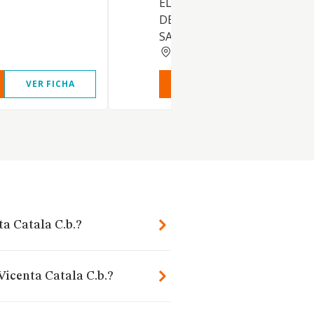
ELABORACION DE PRODUCT
DE PARAFARMACIA, Y COSME
SANITA
VALENCIA
VER FICHA
VER INFORME
VER FIC
a Catala C.b.?
Vicenta Catala C.b.?