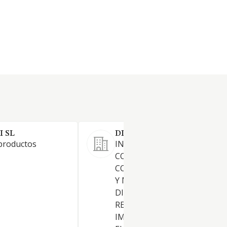
I SL
DIFARZA S.L.
 productos
INTERMEDIACION EN EL
CONTRATO DE TRANSPORTE.
COMPRA, VENTA, AL POR M
Y MENOR, COMERCIALIZACIO
DISTRIBUCION,
REPRESENTACION,
IMPORTACION EXPORTACIO