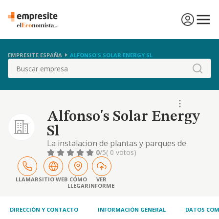
EMPRESITE ESPAÑA
ALFONSO'S SOLAR ENERGY SL
Buscar
Alfonso's Solar Energy
Sl
La instalacion de plantas y parques de
energia fotovoltaica y cualquier otro tipo de
0
/5
( 0 votos)
energias. la produccion y comercializacion de
energia fotovoltaica y cualquier otro tipo de
energias. alquiler de locales industriales,
LLAMAR
SITIO WEB
CÓMO
VER
LLEGAR
INFORME
DIRECCIÓN Y CONTACTO
INFORMACIÓN GENERAL
DATOS COM