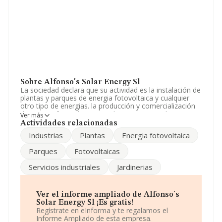
Sobre Alfonso's Solar Energy Sl
La sociedad declara que su actividad es la instalación de
plantas y parques de energia fotovoltaica y cualquier
otro tipo de energias. la producción y comercialización
de energia fotovoltaica y cualquier otro tipo de energias.
Ver más
alquiler de locales industriales,. La sociedad está
Actividades relacionadas
registrada como Sociedad Limitada. Su CNAE
Industrias
Plantas
Energia fotovoltaica
corresponde a 3512 con código 'Transporte de energía
eléctrica'. La compañía no tiene actividad en mercados
Parques
Fotovoltaicas
exteriores.
Servicios industriales
Jardinerias
La compañía
Alfonso's Solar Energy S.L
, con CIF
B24556748, tiene su domicilio social establecido en
Calle Los Bordadores núm. 36 5 Dr, (24006), León,
Castilla-león.
Ver el informe ampliado de Alfonso's
Solar Energy Sl ¡Es gratis!
Con los datos a disposición de INFORMA sobre 46.044
Regístrate en eInforma y te regalamos el
empresas pertenecientes al sector, la facturación en el
Informe Ampliado de esta empresa.