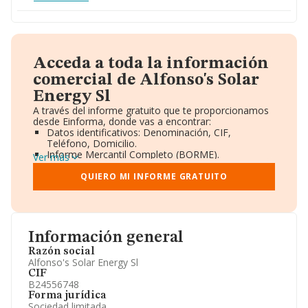
Acceda a toda la información
comercial de Alfonso's Solar
Energy Sl
A través del informe gratuito que te proporcionamos
desde Einforma, donde vas a encontrar:
Datos identificativos: Denominación, CIF,
Teléfono, Domicilio.
Informe Mercantil Completo (BORME).
Ver más
Gráficos de Evolución Ventas y Empleados.
Consejo de Administración y Administradores.
QUIERO MI INFORME GRATUITO
Directivos y Ejecutivos.
Accionistas.
Participaciones y Vinculaciones en otras empresas.
Artículos de prensa publicados sobre la empresa.
Información oficial y registral complementaria.
Información general
Razón social
Alfonso's Solar Energy Sl
CIF
B24556748
Forma jurídica
Sociedad limitada