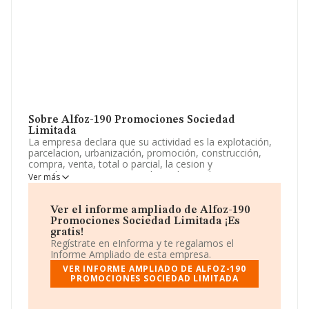
Sobre Alfoz-190 Promociones Sociedad
Limitada
La empresa declara que su actividad es la explotación,
parcelacion, urbanización, promoción, construcción,
compra, venta, total o parcial, la cesion y
arrendamiento -exceptuandose el arrendamiento
Ver más
financiero- de toda clase de inmuebles, tanto rusticos
como ur. La empresa está registrada como Sociedad
Limitada. Su actividad CNAE es '%cnae%' con código
Ver el informe ampliado de Alfoz-190
7020. La sociedad no tiene actividad en mercados
Promociones Sociedad Limitada ¡Es
exteriores.
gratis!
Regístrate en eInforma y te regalamos el
Para ponerse en contacto con sus oficinas, la empresa
Informe Ampliado de esta empresa.
facilita el número de teléfono 958489452.
VER INFORME AMPLIADO DE ALFOZ-190
PROMOCIONES SOCIEDAD LIMITADA
La sociedad
Alfoz-190 Promociones Sociedad
Limitada
, CIF B18673277, está situada en Calle Alcazar
López núm. 2, (18190), en el municipio de Cenes De La