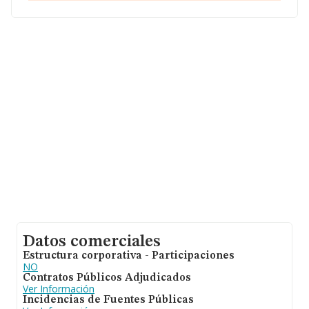
Vega, en Granada, Andalucía.
En relación con el sector y disponiendo de los datos de
hasta 72.271 empresas, la facturación en el ámbito
nacional alcanza los 15.184 millones de euros y la media
de facturación de ventas entre todas las compañías
alcanza los 210 mil euros. Respecto a la información de
la provincia (hablamos de Granada), en la base de datos
de INFORMA aparecen 718 empresas, con ventas de 22
millones de euros. Para aportar ulterior información de
interés en el ámbito sectorial, la media de empleados es
de 2; la media de antigüedad desde la constitución es de
13 años.
Datos comerciales
Estructura corporativa - Participaciones
NO
Contratos Públicos Adjudicados
Ver Información
Incidencias de Fuentes Públicas