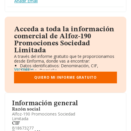
Añadir Email
Acceda a toda la información
comercial de Alfoz-190
Promociones Sociedad
Limitada
A través del informe gratuito que te proporcionamos
desde Einforma, donde vas a encontrar:
Datos identificativos: Denominación, CIF,
Ver más
Teléfono, Domicilio.
Informe Mercantil Completo (BORME).
QUIERO MI INFORME GRATUITO
Gráficos de Evolución Ventas y Empleados.
Consejo de Administración y Administradores.
Directivos y Ejecutivos.
Accionistas.
Participaciones y Vinculaciones en otras empresas.
Información general
Artículos de prensa publicados sobre la empresa.
Información oficial y registral complementaria.
Razón social
Alfoz-190 Promociones Sociedad
Limitada
CIF
B18673277