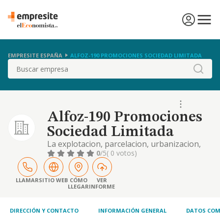
EMPRESITE ESPAÑA
ALFOZ-190 PROMOCIONES SOCIEDAD LIMITADA
Buscar
Alfoz-190 Promociones
Sociedad Limitada
La explotacion, parcelacion, urbanizacion,
promocion, construccion, compra, venta,
0
/5
( 0 votos)
total o parcial, la cesion y arrendamiento -
exceptuandose el arrendamiento financiero-
de toda clase de inmuebles, tanto rusticos
LLAMAR
SITIO WEB
CÓMO
VER
LLEGAR
INFORME
como ur
DIRECCIÓN Y CONTACTO
INFORMACIÓN GENERAL
DATOS COM