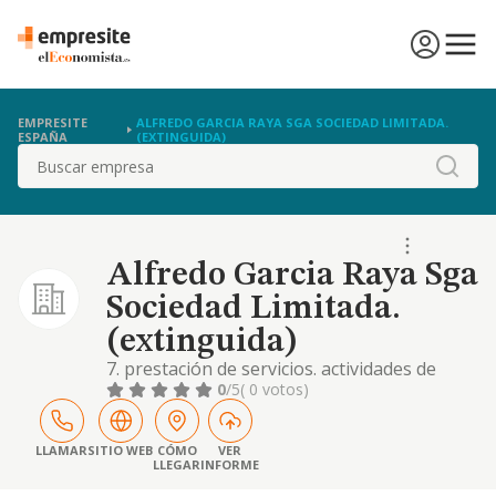
EMPRESITE
ALFREDO GARCIA RAYA SGA SOCIEDAD LIMITADA.
ESPAÑA
(EXTINGUIDA)
Buscar
Alfredo Garcia Raya Sga
Sociedad Limitada.
(extinguida)
7. prestación de servicios. actividades de
gestión y administración. servicios
0
/5
( 0 votos)
educativos, sanitarios, de ocio y
entretenimiento. y concretamente, la
prestación y realización de todo tipo de
LLAMAR
SITIO WEB
CÓMO
VER
LLEGAR
INFORME
servicios y gestiones de carácter agrario,
contable, fiscal y laboral dirigido a