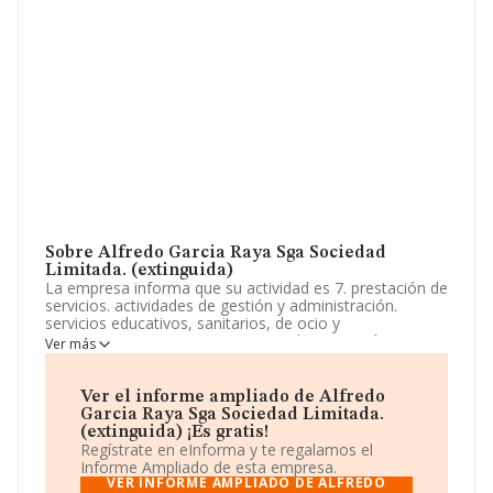
Sobre Alfredo Garcia Raya Sga Sociedad
Limitada. (extinguida)
La empresa informa que su actividad es 7. prestación de
servicios. actividades de gestión y administración.
servicios educativos, sanitarios, de ocio y
entretenimiento. y concretamente, la prestación y
Ver más
realización de todo tipo de servicios y gestiones de
carácter agrario, contable, fiscal y laboral dirigido a
agricultores individuales. La empresa aparece inscrita en
Ver el informe ampliado de Alfredo
el Registro Mercantil como Sociedad Limitada. Clasifica
Garcia Raya Sga Sociedad Limitada.
su actividad CNAE como 'Explotación de ganado bovino
(extinguida) ¡Es gratis!
para la producción de leche', código 0141. La sociedad
Regístrate en eInforma y te regalamos el
no tiene actividad en mercados exteriores.
Informe Ampliado de esta empresa.
VER INFORME AMPLIADO DE ALFREDO