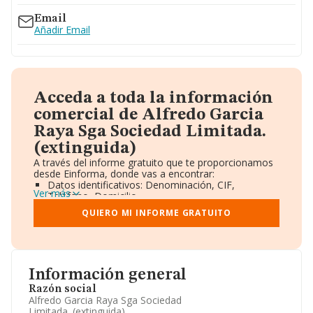
Email
Añadir Email
Acceda a toda la información
comercial de Alfredo Garcia
Raya Sga Sociedad Limitada.
(extinguida)
A través del informe gratuito que te proporcionamos
desde Einforma, donde vas a encontrar:
Datos identificativos: Denominación, CIF,
Ver más
Teléfono, Domicilio.
Informe Mercantil Completo (BORME).
QUIERO MI INFORME GRATUITO
Gráficos de Evolución Ventas y Empleados.
Consejo de Administración y Administradores.
Directivos y Ejecutivos.
Accionistas.
Participaciones y Vinculaciones en otras empresas.
Información general
Artículos de prensa publicados sobre la empresa.
Información oficial y registral complementaria.
Razón social
Alfredo Garcia Raya Sga Sociedad
Limitada. (extinguida)