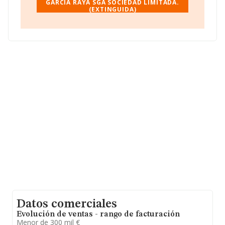
La sociedad
GARCIA RAYA SGA SOCIEDAD LIMITADA.
Alfredo Garcia Raya Sga Sociedad
(EXTINGUIDA)
Limitada. (extinguida)
, NIF B91999615, tiene su
domicilio social establecido en Calle Virgen De Valvanera
Ed Atenas núm. 19 Piso 11 A, (41018), en el municipio
de Sevilla, Andalucía.
Con los datos a disposición de INFORMA sobre 1.456
empresas pertenecientes al sector, a nivel nacional la
facturación asciende a 928 millones de euros y el
promedio de la facturación de ventas entre todas las
compañías asciende a los 637 mil euros. En relación con
la información de la provincia de Sevilla, en la base de
datos INFORMA constan 40 empresas, cuyas ventas
han obtenido los 11 millones de euros. Por último, con
el fin de ampliar la información relativa al ámbito de la
empresa, la media de empleados de las empresas es de
3; la antigüedad alcanza los 18 años desde la
constitución.
Datos comerciales
Evolución de ventas - rango de facturación
Menor de 300 mil €