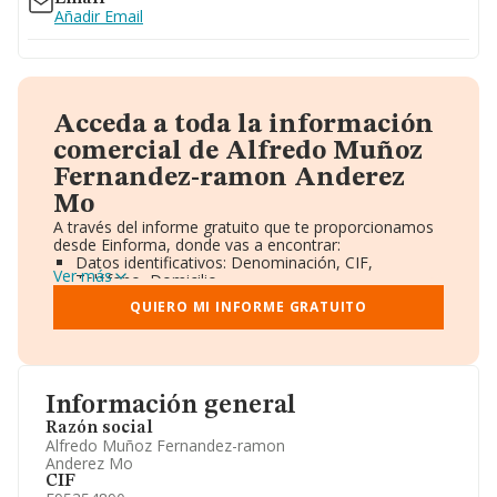
Añadir Email
Acceda a toda la información
comercial de Alfredo Muñoz
Fernandez-ramon Anderez
Mo
A través del informe gratuito que te proporcionamos
desde Einforma, donde vas a encontrar:
Datos identificativos: Denominación, CIF,
Ver más
Teléfono, Domicilio.
Informe Mercantil Completo (BORME).
QUIERO MI INFORME GRATUITO
Gráficos de Evolución Ventas y Empleados.
Consejo de Administración y Administradores.
Directivos y Ejecutivos.
Accionistas.
Participaciones y Vinculaciones en otras empresas.
Información general
Artículos de prensa publicados sobre la empresa.
Información oficial y registral complementaria.
Razón social
Alfredo Muñoz Fernandez-ramon
Anderez Mo
CIF