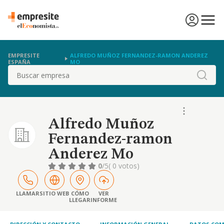
EMPRESITE
ALFREDO MUÑOZ FERNANDEZ-RAMON ANDEREZ
ESPAÑA
MO
Buscar
Alfredo Muñoz
Fernandez-ramon
Anderez Mo
0
/5
( 0 votos)
LLAMAR
SITIO WEB
CÓMO
VER
LLEGAR
INFORME