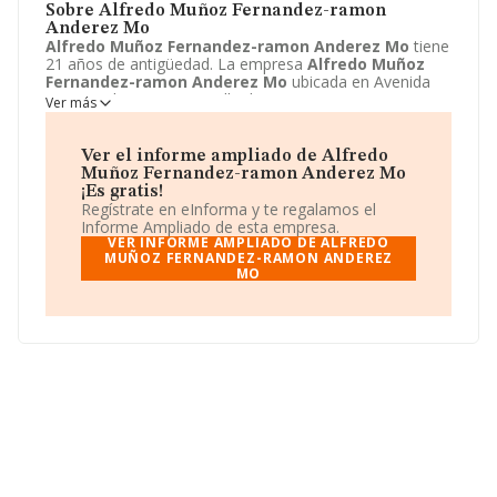
Sobre Alfredo Muñoz Fernandez-ramon
Anderez Mo
Alfredo Muñoz Fernandez-ramon Anderez Mo
tiene
21 años de antigüedad. La empresa
Alfredo Muñoz
Fernandez-ramon Anderez Mo
ubicada en Avenida
Primero de mayo, 53, Valle de Trapaga-trapagaran,
Ver más
Bizkaia. La forma jurídica de
Alfredo Muñoz
Fernandez-ramon Anderez Mo
es Comunidad de
bienes.
Ver el informe ampliado de Alfredo
Muñoz Fernandez-ramon Anderez Mo
¡Es gratis!
Regístrate en eInforma y te regalamos el
Informe Ampliado de esta empresa.
VER INFORME AMPLIADO DE ALFREDO
MUÑOZ FERNANDEZ-RAMON ANDEREZ
MO