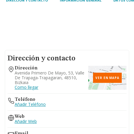
DIRECCIÓN Y CONTACTO
INFORMACIÓN GENERAL
DATOS COM
Dirección y contacto
Dirección
Avenida Primero De Mayo, 53, Valle
De Trapaga-Trapagaran, 48510,
VER EN MAPA
Bizkaia
Como llegar
Teléfono
Añadir Teléfono
Web
Añadir Web
Email