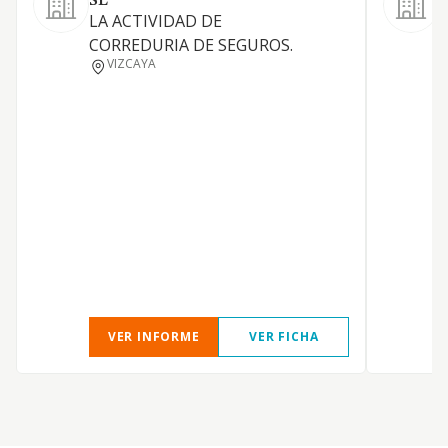
SL
S
LA ACTIVIDAD DE
s
CORREDURIA DE SEGUROS.
d
VIZCAYA
s
VER INFORME
VER FICHA