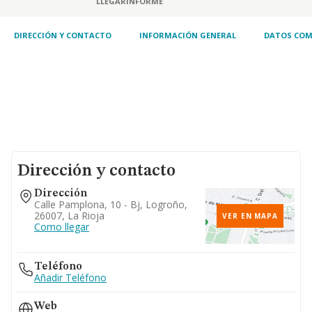
LLEGAR
INFORME
construcción de edificios residenciales. otras
actividades: 41.22 / construcción de edificios
n
DIRECCIÓN Y CONTACTO
INFORMACIÓN GENERAL
DATOS COM
Dirección y contacto
Dirección
Calle Pamplona, 10 - Bj, Logroño,
26007, La Rioja
VER EN MAPA
Como llegar
Teléfono
Añadir Teléfono
Web