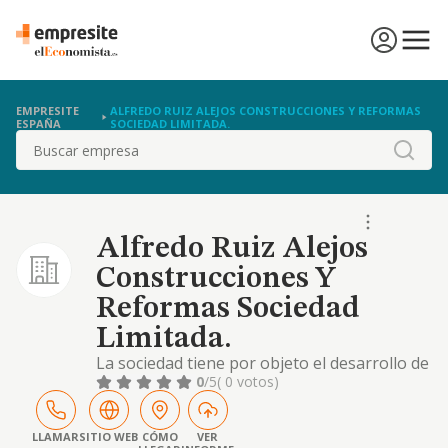
EMPRESITE
ALFREDO RUIZ ALEJOS CONSTRUCCIONES Y REFORMAS
ESPAÑA
SOCIEDAD LIMITADA.
Buscar
Alfredo Ruiz Alejos
Construcciones Y
Reformas Sociedad
Limitada.
La sociedad tiene por objeto el desarrollo de
las actividades correspondientes a los
0
/5
( 0 votos)
siguientes códigos y descripciones de la
clasificación nacional de actividades
económicas: actividad principal: 41.21 /
LLAMAR
SITIO WEB
CÓMO
VER