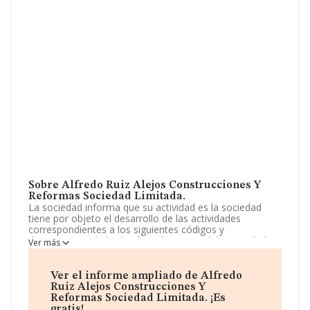
Sobre Alfredo Ruiz Alejos Construcciones Y
Reformas Sociedad Limitada.
La sociedad informa que su actividad es la sociedad
tiene por objeto el desarrollo de las actividades
correspondientes a los siguientes códigos y
descripciones de la clasificación nacional de actividades
Ver más
económicas: actividad principal: 41.21 / construcción de
edificios residenciales. otras actividades: 41.22 /
construcción de edificios n. La sociedad está inscrita en
Ver el informe ampliado de Alfredo
el Registro Mercantil como Sociedad Limitada. Su CNAE
Ruiz Alejos Construcciones Y
corresponde a 4101 con código '%cnae%'. No realiza
Reformas Sociedad Limitada. ¡Es
actividad de importación y/o exportación.
gratis!