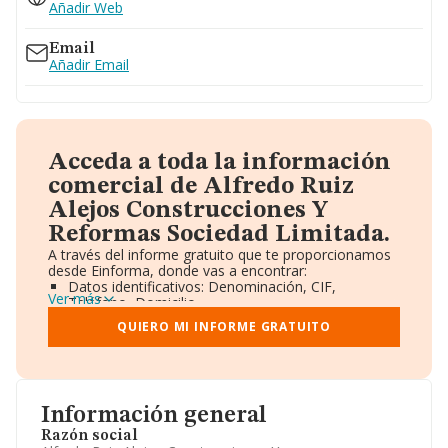
Añadir Web
Email
Añadir Email
Acceda a toda la información
comercial de Alfredo Ruiz
Alejos Construcciones Y
Reformas Sociedad Limitada.
A través del informe gratuito que te proporcionamos
desde Einforma, donde vas a encontrar:
Datos identificativos: Denominación, CIF,
Ver más
Teléfono, Domicilio.
Informe Mercantil Completo (BORME).
QUIERO MI INFORME GRATUITO
Gráficos de Evolución Ventas y Empleados.
Consejo de Administración y Administradores.
Directivos y Ejecutivos.
Accionistas.
Participaciones y Vinculaciones en otras empresas.
Información general
Artículos de prensa publicados sobre la empresa.
Información oficial y registral complementaria.
Razón social