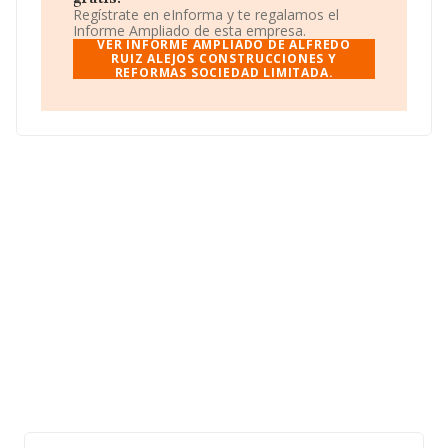
Regístrate en eInforma y te regalamos el
La sociedad
Alfredo Ruiz Alejos Construcciones y
Informe Ampliado de esta empresa.
Reformas Sociedad Limitada
, con CIF B44682284, se
VER INFORME AMPLIADO DE ALFREDO
encuentra en Calle Pamplona núm. 10 Bj, (26007), en el
RUIZ ALEJOS CONSTRUCCIONES Y
REFORMAS SOCIEDAD LIMITADA.
municipio de Logroño, La Rioja.
En base a la información de la que dispone INFORMA
sobre 188.948 compañías, en el ámbito nacional la
facturación alcanza la cifra de 36.783 millones de euros
y se calcula un promedio de facturación de 194 mil
euros entre todas las compañías. En cuanto a la
información relativa a la provincia de La Rioja, en la
base de datos de INFORMA aparecen 940 empresas,
con ventas de 360 millones de euros. Con el fin de
ampliar la información relativa a las compañías, la
media de antigüedad desde la constitución es de 17
años. La media de empleados es de 2.