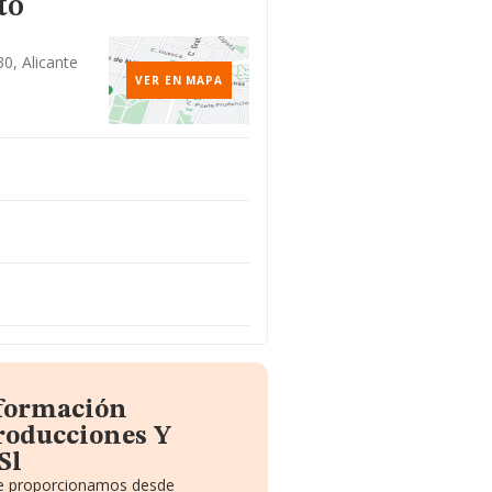
to
30, Alicante
VER EN MAPA
nformación
roducciones Y
Sl
 te proporcionamos desde