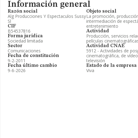
Información general
Razón social
Objeto social
Alg Producciones Y Espectaculos Sussy
La promoción, producción
Sl
intermediación de espectá
entretenimiento
CIF
B54537816
Actividad
Producción, servicios rel
Forma jurídica
Sociedad limitada
películas cinematográficas
Sector
Actividad CNAE
Comunicaciones
5912 - Actividades de po
cinematográfica, de víde
Fecha de constitución
9-2-2011
televisión
Fecha último cambio
Estado de la empresa
9-6-2026
Viva