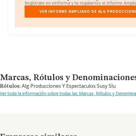
Regístrate en eInforma y te regalamos el Informe Ampl
VER INFORME AMPLIADO DE ALG PRODUCCIONE
Marcas, Rótulos y Denominaciones Comerciales
Marcas, Rótulos y Denominacione
Alg Producciones Y Espectaculos Susy Slu
Rótulos:
Ver toda la información sobre todas las Marcas, Rótulos y Denomina
Empresas similares