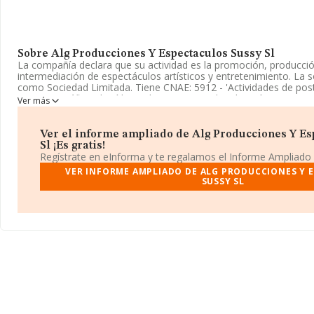
Sobre Alg Producciones Y Espectaculos Sussy Sl
La compañía declara que su actividad es la promoción, producció
intermediación de espectáculos artísticos y entretenimiento. La 
como Sociedad Limitada. Tiene CNAE: 5912 - 'Actividades de pos
cinematográfica, de vídeo y de programas de televisión'. La socie
Ver más
mercados exteriores.
Para llamar las oficinas se puede hacer a través del número 966
Ver el informe ampliado de Alg Producciones Y Es
Sl ¡Es gratis!
La empresa española
Alg Producciones y Espectaculos Sussy
Regístrate en eInforma y te regalamos el Informe Ampliado
encuentra en Calle Cap Roig Ur Kristal 7 núm. 34, (03530), en el 
VER INFORME AMPLIADO DE ALG PRODUCCIONES Y 
Alicante, Comunidad Valenciana.
SUSSY SL
Con los datos a disposición de INFORMA sobre 4.673 empresas pe
en el ámbito nacional la facturación alcanza la cifra de 626 millon
promedio de la facturación de ventas entre todas las compañías 
euros. Para aportar ulterior información de interés en el ámbito s
empleados es de 1. La media de antigüedad desde la constitució