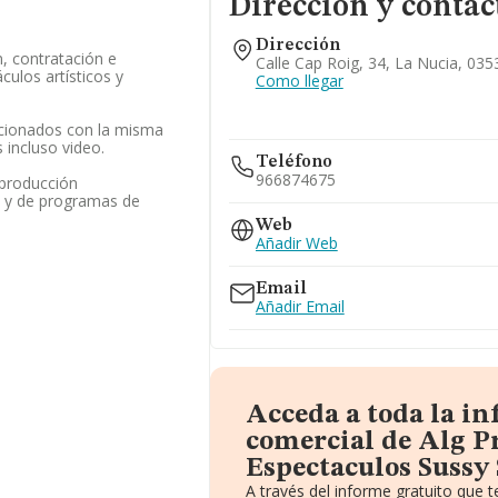
Dirección y contac
Dirección
, contratación e
Calle Cap Roig, 34, La Nucia, 035
culos artísticos y
Como llegar
acionados con la misma
 incluso video.
Teléfono
966874675
sproducción
o y de programas de
Web
Añadir Web
Email
Añadir Email
Acceda a toda la i
comercial de Alg P
Espectaculos Sussy 
A través del informe gratuito que