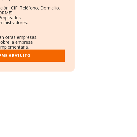
ción, CIF, Teléfono, Domicilio.
BORME).
 Empleados.
ministradores.
 en otras empresas.
sobre la empresa.
complementaria.
ORME GRATUITO