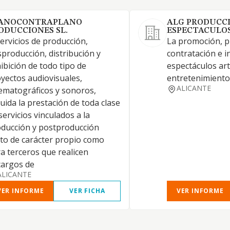
ANOCONTRAPLANO
ALG PRODUCCI
ODUCCIONES SL.
ESPECTACULOS
Servicios de producción,
La promoción, p
producción, distribución y
contratación e i
ibición de todo tipo de
espectáculos art
yectos audiovisuales,
entretenimiento
ALICANTE
ematográficos y sonoros,
luida la prestación de toda clase
servicios vinculados a la
ducción y postproducción
to de carácter propio como
a terceros que realicen
cargos de
ALICANTE
VER INFORME
VER FICHA
VER INFORME