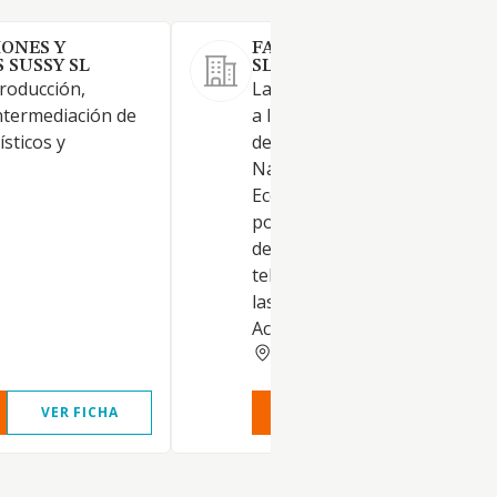
ONES Y
FAST AND BROTHERS PRO
 SUSSY SL
SL.
roducción,
Las actividades correspondie
ntermediación de
a los siguientes códigos y
ísticos y
descripciones de la Clasificac
Nacional de Actividades
Económicas: 59.12 - Actividad
posproducción cinematográfi
de vídeo y de programas de
televisión. 73.11 - Actividades
las agencias de publicidad, 74
Actividades de dis
ALICANTE
VER FICHA
VER INFORME
VER FIC