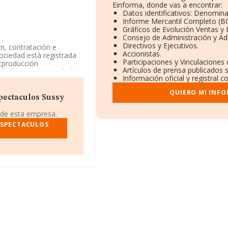
Einforma, donde vas a encontrar:
Datos identificativos: Denomina
Informe Mercantil Completo (
Gráficos de Evolución Ventas y
Consejo de Administración y Ad
Directivos y Ejecutivos.
n, contratación e
Accionistas.
sociedad está registrada
Participaciones y Vinculaciones
tproducción
Artículos de prensa publicados 
dad no tiene actividad en
Información oficial y registral 
QUIERO MI INF
874675.
pectaculos Sussy
 S.L
, B54537816, se
 de esta empresa.
municipio de La Nucia, en
ESPECTACULOS
rtenecientes al sector,
es de euros y el
asciende a los 134 mil
ectorial, la media de
n es de 15 años.