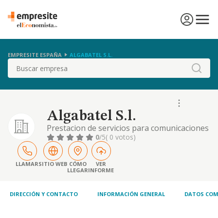
EMPRESITE ESPAÑA
ALGABATEL S.L.
Buscar
Algabatel S.l.
Prestacion de servicios para comunicaciones
y telefonia movil
0
/5
( 0 votos)
LLAMAR
SITIO WEB
CÓMO
VER
LLEGAR
INFORME
DIRECCIÓN Y CONTACTO
INFORMACIÓN GENERAL
DATOS COM