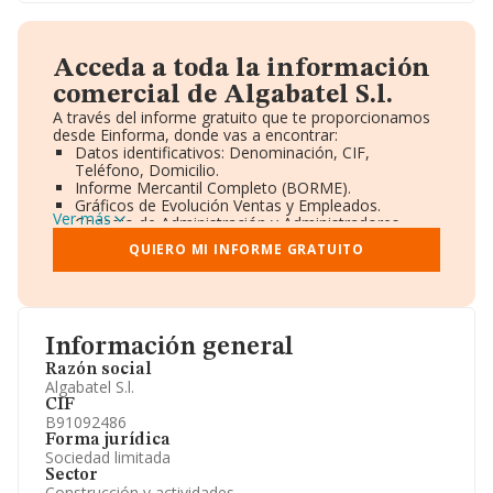
Acceda a toda la información
comercial de Algabatel S.l.
A través del informe gratuito que te proporcionamos
desde Einforma, donde vas a encontrar:
Datos identificativos: Denominación, CIF,
Teléfono, Domicilio.
Informe Mercantil Completo (BORME).
Gráficos de Evolución Ventas y Empleados.
Ver más
Consejo de Administración y Administradores.
Directivos y Ejecutivos.
QUIERO MI INFORME GRATUITO
Accionistas.
Participaciones y Vinculaciones en otras empresas.
Artículos de prensa publicados sobre la empresa.
Información oficial y registral complementaria.
Información general
Razón social
Algabatel S.l.
CIF
B91092486
Forma jurídica
Sociedad limitada
Sector
Construcción y actividades