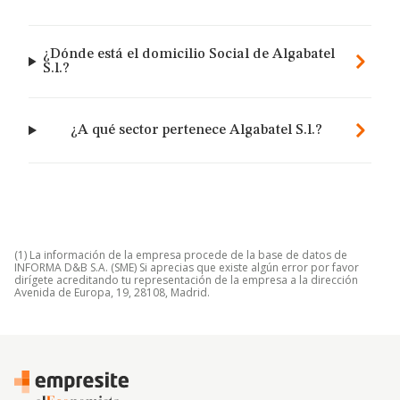
¿Dónde está el domicilio Social de Algabatel
S.l.?
¿A qué sector pertenece Algabatel S.l.?
(1) La información de la empresa procede de la base de datos de
INFORMA D&B S.A. (SME) Si aprecias que existe algún error por favor
dirígete acreditando tu representación de la empresa a la dirección
Avenida de Europa, 19, 28108, Madrid.