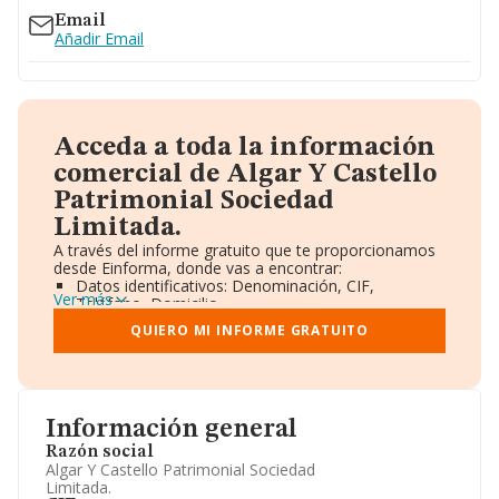
Email
Añadir Email
Acceda a toda la información
comercial de Algar Y Castello
Patrimonial Sociedad
Limitada.
A través del informe gratuito que te proporcionamos
desde Einforma, donde vas a encontrar:
Datos identificativos: Denominación, CIF,
Ver más
Teléfono, Domicilio.
Informe Mercantil Completo (BORME).
QUIERO MI INFORME GRATUITO
Gráficos de Evolución Ventas y Empleados.
Consejo de Administración y Administradores.
Directivos y Ejecutivos.
Accionistas.
Participaciones y Vinculaciones en otras empresas.
Información general
Artículos de prensa publicados sobre la empresa.
Información oficial y registral complementaria.
Razón social
Algar Y Castello Patrimonial Sociedad
Limitada.