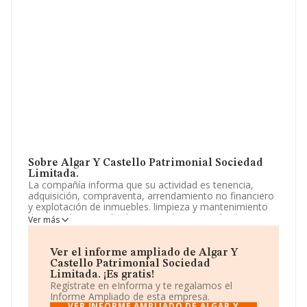
Sobre Algar Y Castello Patrimonial Sociedad
Limitada.
La compañía informa que su actividad es tenencia,
adquisición, compraventa, arrendamiento no financiero
y explotación de inmuebles. limpieza y mantenimiento
de viviendas. gestión de impagados y gestión de riesgo
Ver más
comercial. intermediación en el comercio de maquinaria.
venta de automóviles y vehículos de motor ligeros. La
sociedad está inscrita en el Registro Mercantil como
Ver el informe ampliado de Algar Y
Sociedad Limitada. Su actividad CNAE es '%cnae%' con
Castello Patrimonial Sociedad
código 6811. No realiza actividad de importación y/o
Limitada. ¡Es gratis!
exportación.
Regístrate en eInforma y te regalamos el
Informe Ampliado de esta empresa.
La empresa
Algar y Castello Patrimonial Sociedad
VER INFORME AMPLIADO DE ALGAR Y