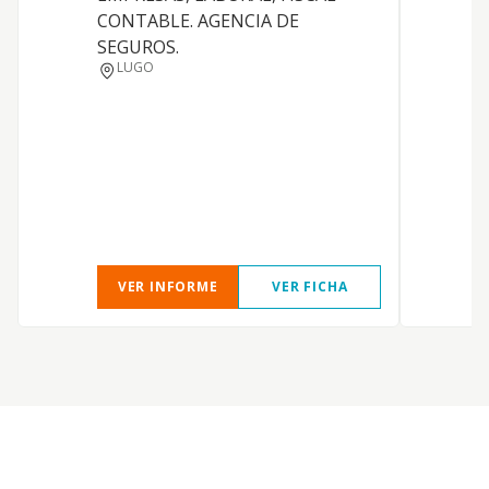
E
CONTABLE. AGENCIA DE
SEGUROS.
Y
LUGO
R
VER INFORME
VER FICHA