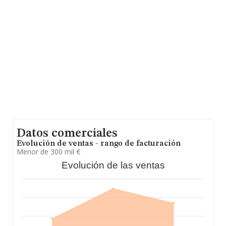
cuenta la información sobre Lugo, en la base de datos
de INFORMA aparecen 272 empresas, con ventas en el
año 2024 de 112 millones de euros. Como información
adicional de interés, la media de empleados es de 3; la
antigüedad desde la constitución es de 19 años.
Datos comerciales
Evolución de ventas - rango de facturación
Menor de 300 mil €
Evolución de las ventas