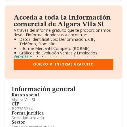
Acceda a toda la información
comercial de Algara Vila Sl
A través del informe gratuito que te proporcionamos
desde Einforma, donde vas a encontrar:
Datos identificativos: Denominación, CIF,
Teléfono, Domicilio.
Informe Mercantil Completo (BORME).
Gráficos de Evolución Ventas y Empleados.
Ver más
Consejo de Administración y Administradores.
Directivos y Ejecutivos.
QUIERO MI INFORME GRATUITO
Accionistas.
Participaciones y Vinculaciones en otras empresas.
Artículos de prensa publicados sobre la empresa.
Información oficial y registral complementaria.
Información general
Razón social
Algara Vila Sl
CIF
B27388214
Forma jurídica
Sociedad limitada
Sector
Servicios empresariales