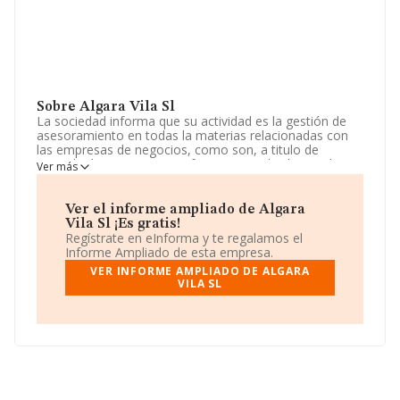
Sobre Algara Vila Sl
La sociedad informa que su actividad es la gestión de
asesoramiento en todas la materias relacionadas con
las empresas de negocios, como son, a titulo de
ejemplo, la creacion, transformacion y disolucion de
Ver más
empresas o la planificacion, gestión y desarrollo de. La
empresa es una Sociedad Limitada. La actividad de
referencia CNAE corresponde a 'Actividades de
Ver el informe ampliado de Algara
contabilidad, teneduría de libros, auditoría y asesoría
Vila Sl ¡Es gratis!
fiscal', cuyo Código es 6920. La empresa no tiene
Regístrate en eInforma y te regalamos el
actividad en mercados exteriores.
Informe Ampliado de esta empresa.
VER INFORME AMPLIADO DE ALGARA
La sociedad
Algara Vila S.L
, CIF B27388214, está
VILA SL
situada en Ronda Do Carme núm. 71 Plt 4 B, (27004),
en el municipio de Lugo, Galicia.
Con los datos a disposición de INFORMA sobre 56.819
empresas pertenecientes al sector, en el ámbito
nacional la facturación alcanza la cifra de 14.430
millones de euros y la media entre todas las compañías
es de 253 mil euros de ventas en 2024. Teniendo en