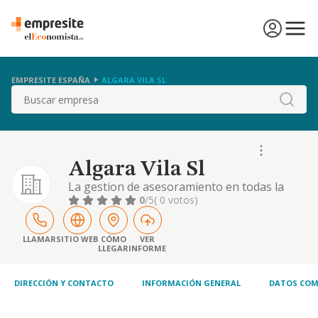
EMPRESITE ESPAÑA
ALGARA VILA SL
Buscar
Algara Vila Sl
La gestion de asesoramiento en todas la
materias relacionadas con las empresas de
0
/5
( 0 votos)
negocios, como son, a titulo de ejemplo, la
creacion, transformacion y disolucion de
empresas o la planificacion, gestion y
LLAMAR
SITIO WEB
CÓMO
VER
LLEGAR
INFORME
desarrollo de
DIRECCIÓN Y CONTACTO
INFORMACIÓN GENERAL
DATOS COM