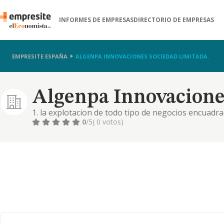
INFORMES DE EMPRESAS
DIRECTORIO DE EMPRESAS
EMPRESITE ESPAÑA
ALGENPA INNOVACIONES SOCIEDAD LIMITADA.
Algenpa Innovacione
1. la explotacion de todo tipo de negocios encuadra
cafeterias, bares, disco, pub, discotecas, restaurant
0
/5
( 0 votos)
tipo de servicios