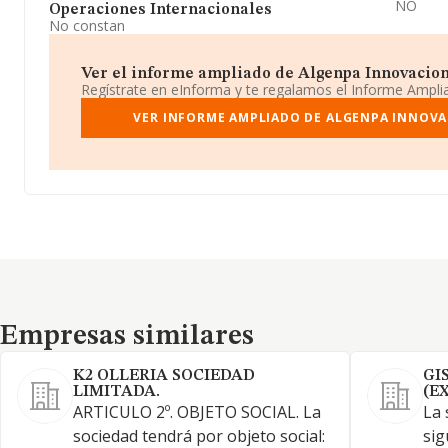
NO
Operaciones Internacionales
No constan
Ver el informe ampliado de Algenpa Innovacione
Regístrate en eInforma y te regalamos el Informe Ampl
VER INFORME AMPLIADO DE ALGENPA INNOVA
Empresas similares
Empresas similares
K2 OLLERIA SOCIEDAD
GI
LIMITADA.
(E
ARTICULO 2º. OBJETO SOCIAL. La
La 
sociedad tendrá por objeto social:
sig