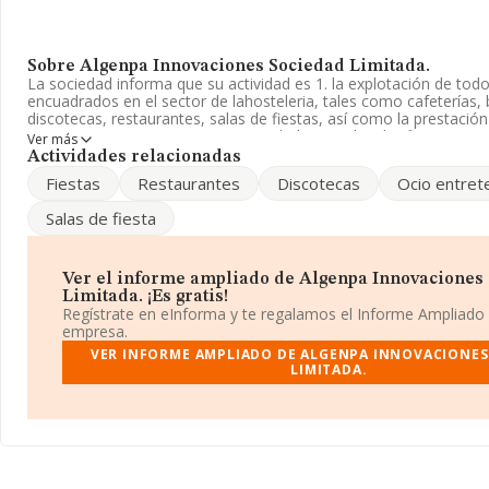
Sobre Algenpa Innovaciones Sociedad Limitada.
La sociedad informa que su actividad es 1. la explotación de tod
encuadrados en el sector de lahosteleria, tales como cafeterías, 
discotecas, restaurantes, salas de fiestas, así como la prestació
servicios. La empresa es una Sociedad Limitada. Clasifica su ac
Ver más
'Establecimientos de bebidas', código 5630. La compañía no tiene
Actividades relacionadas
mercados exteriores.
Fiestas
Restaurantes
Discotecas
Ocio entret
La empresa española
Algenpa Innovaciones Sociedad Limit
Salas de fiesta
identificación fiscal B98171275, se encuentra en Avenida Jaime I 
(46650), en el municipio de Canals, en Valencia, Comunidad Valen
Con los datos a disposición de INFORMA sobre 66.566 empresas 
Ver el informe ampliado de Algenpa Innovaciones
sector, a nivel nacional la facturación asciende a 5.524 millones 
Limitada. ¡Es gratis!
que el promedio de la facturación entre todas las empresas es de
Regístrate en eInforma y te regalamos el Informe Ampliado
cuanto a la información relativa a la provincia de Valencia, en la
empresa.
INFORMA aparecen 2881 empresas, con ventas de 159 millones 
VER INFORME AMPLIADO DE ALGENPA INNOVACIONES
aportar ulterior información de interés en el ámbito sectorial, l
LIMITADA.
media son 2; la antigüedad alcanza los 16 años desde la constitu