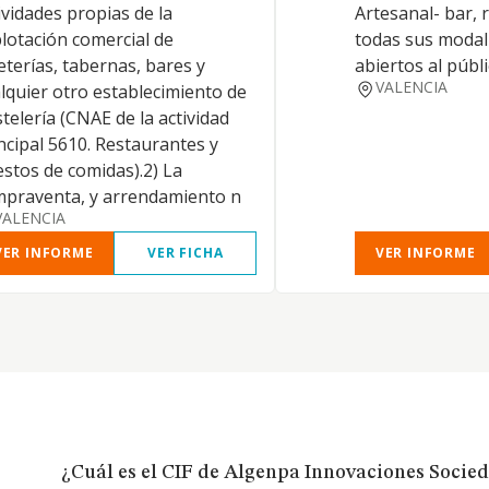
ividades propias de la
Artesanal- bar, 
lotación comercial de
todas sus modali
eterías, tabernas, bares y
abiertos al públ
VALENCIA
lquier otro establecimiento de
telería (CNAE de la actividad
ncipal 5610. Restaurantes y
stos de comidas).2) La
praventa, y arrendamiento n
VALENCIA
VER INFORME
VER FICHA
VER INFORME
¿Cuál es el CIF de Algenpa Innovaciones Socie