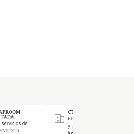
TAPROOM
CUINA AMB ACCENT SL
ITADA.
El propio del ramo de la hoste
 servicios de
y en especial los de restaurac
ervecería
lospropios de un asador de