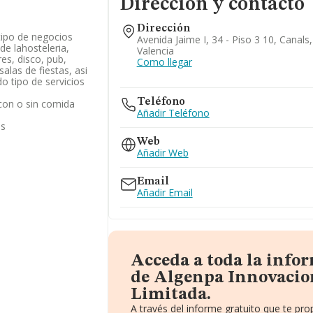
Dirección y contacto
Dirección
 tipo de negocios
Avenida Jaime I, 34 - Piso 3 10, Canals
de lahosteleria,
Valencia
es, disco, pub,
Como llegar
salas de fiestas, asi
o tipo de servicios
Teléfono
 con o sin comida
Añadir Teléfono
as
Web
Añadir Web
Email
Añadir Email
Acceda a toda la info
de Algenpa Innovacio
Limitada.
A través del informe gratuito que te p