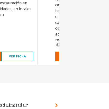
restauración en
carnes; y la venta de comidas 
dades, en locales
bebidas para llevar o consum
ico
el propio establecimiento. En
caso: a) Quedan excluidas del
objeto social, todas aquellas
actividades que por Ley tien
regul
VALENCIA
VER FICHA
VER INFORME
VER FIC
dad Limitada.?