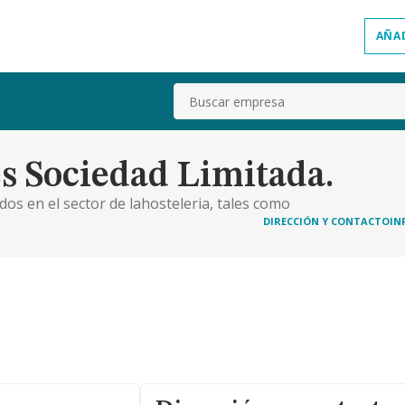
AÑA
Buscar
s Sociedad Limitada.
dos en el sector de lahosteleria, tales como
es, salas de fiestas, asi como la prestacion de todo
DIRECCIÓN Y CONTACTO
IN