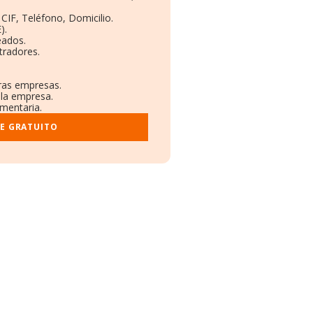
CIF, Teléfono, Domicilio.
).
eados.
tradores.
tras empresas.
 la empresa.
ementaria.
E GRATUITO