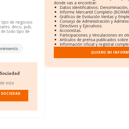
donde vas a encontrar:
Datos identificativos: Denominación, 
Informe Mercantil Completo (BORME
Gráficos de Evolución Ventas y Empl
Consejo de Administración y Adminis
o tipo de negocios
Directivos y Ejecutivos.
bares, disco, pub,
Accionistas.
n de todo tipo de
Participaciones y Vinculaciones en o
tividad CNAE como
Artículos de prensa publicados sobre
 actividad en
Información oficial y registral compl
enimiento
QUIERO MI INFORM
ada
, con número de
núm. 34 Piso 3 10,
ciana.
pertenecientes al
 Sociedad
de euros y se estima
 82 mil euros. En
 de esta
 base de datos de
de euros. Para
 SOCIEDAD
os empleados de
ción.