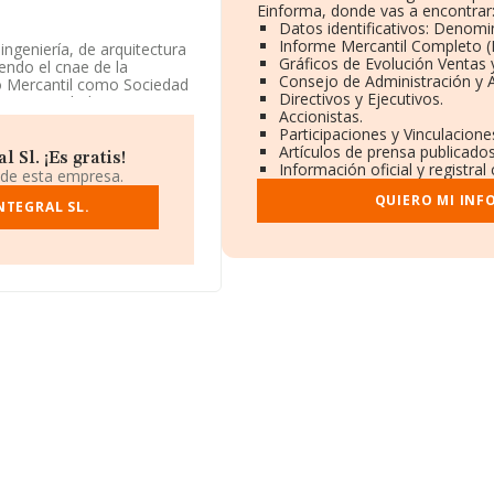
Einforma, donde vas a encontrar
Datos identificativos: Denomi
Informe Mercantil Completo 
ingeniería, de arquitectura
Gráficos de Evolución Ventas
endo el cnae de la
Consejo de Administración y 
tro Mercantil como Sociedad
Directivos y Ejecutivos.
tras actividades
Accionistas.
 de importación y/o
Participaciones y Vinculacion
Artículos de prensa publicado
 Sl. ¡Es gratis!
Información oficial y registra
66590449, tiene domicilio
 de esta empresa.
aluña.
QUIERO MI INF
NTEGRAL SL.
.818 empresas, la
euros y la media entre
ulterior información de
desde la constitución. La