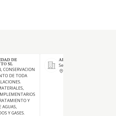
EDAD DE
ADNORES 98 SL
TO SL
Servicios técnicos: ingeniería
, CONSERVACION
BARCELONA
NTO DE TODA
ALACIONES.
MATERIALES,
OMPLEMENTARIOS
 TRATAMIENTO Y
 AGUAS,
OS Y GASES.