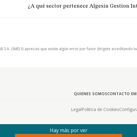
¿A qué sector pertenece Algesin Gestion Int
.A. (SME) Si aprecias que existe algún error por favor dirígete acreditando t
QUIENES SOMOS
CONTACTO EM
Legal
Politica de Cookies
Configur
Hay más por ver