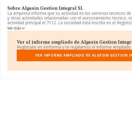
Sobre Algesin Gestion Integral Sl.
La empresa informa que su actividad es los servicios tecnicos de 
y otras actividades relacionadas con el asesoramiento tecnico, si
actividad principal el 7112. La sociedad está inscrita en el Regis
Limitada. Tiene CNAE: 7112 - 'Servicios técnicos de ingeniería y o
Ver más
relacionadas con el asesoramiento técnico'. No realiza actividad
exportación.
Ver el informe ampliado de Algesin Gestion Integral
La sociedad española
Algesin Gestión Integral S.L
, con NIF B
Regístrate en eInforma y te regalamos el Informe Ampliado
fiscal en Calle Heures núm. 11, (08328), Alella, en Barcelona, Cat
VER INFORME AMPLIADO DE ALGESIN GESTION I
En relación con el sector y disponiendo de los datos de hasta 41
facturación en el ámbito nacional alcanza los 29.667 millones de 
todas las compañías es de 709 mil euros de ventas. Para aportar 
interés en el ámbito sectorial, la antigüedad alcanza los 16 años 
media de empleados es de 5.