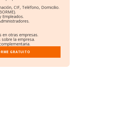
:
nación, CIF, Teléfono, Domicilio.
(BORME).
 y Empleados.
Administradores.
es en otras empresas.
s sobre la empresa.
l complementaria.
ORME GRATUITO