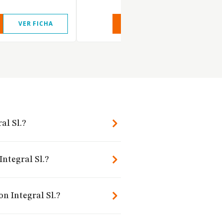
VER FICHA
VER INFORME
VER FIC
al Sl.?
Integral Sl.?
n Integral Sl.?