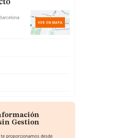
cto
 Barcelona
VER EN MAPA
información
sin Gestion
ue te proporcionamos desde