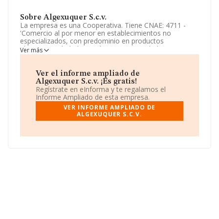
Sobre Algexuquer S.c.v.
La empresa es una Cooperativa. Tiene CNAE: 4711 -
'Comercio al por menor en establecimientos no
especializados, con predominio en productos
alimenticios, bebidas y tabaco'. La sociedad no tiene
Ver más
actividad en mercados exteriores.
La sociedad
Algexuquer S.C.V
, F98037401, está
Ver el informe ampliado de
situada en Avenida Generalitat Valenciana núm. 11,
Algexuquer S.c.v. ¡Es gratis!
(46680), Algemesi, Valencia, Comunidad Valenciana.
Regístrate en eInforma y te regalamos el
Informe Ampliado de esta empresa.
En relación con el sector y disponiendo de los datos de
VER INFORME AMPLIADO DE
hasta 21.791 empresas, en el ámbito nacional la
ALGEXUQUER S.C.V.
facturación alcanza la cifra de 102.271 millones de
euros y la media entre todas las compañías es de 4
millones de euros de ventas. En relación con la
información de la provincia de Valencia, en la base de
datos INFORMA constan 835 empresas, con ventas de
42.138 millones de euros. Por último, con el fin de
ampliar la información relativa al ámbito de la empresa,
la antigüedad alcanza los 13 años desde la constitución.
Los empleados de media son 19.