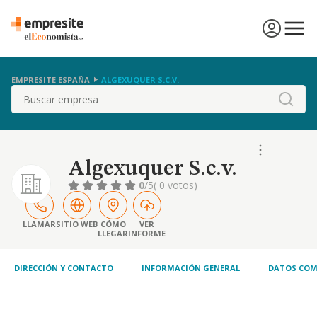
EMPRESITE ESPAÑA
ALGEXUQUER S.C.V.
Buscar
Algexuquer S.c.v.
0
/5
( 0 votos)
LLAMAR
SITIO WEB
CÓMO
VER
LLEGAR
INFORME
DIRECCIÓN Y CONTACTO
INFORMACIÓN GENERAL
DATOS COM