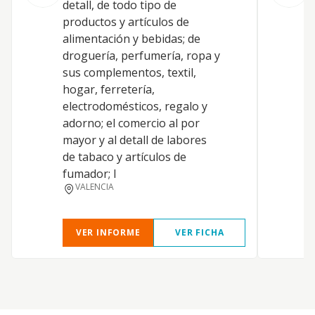
detall, de todo tipo de
i
productos y artículos de
d
alimentación y bebidas; de
l
droguería, perfumería, ropa y
s
sus complementos, textil,
c
hogar, ferretería,
r
electrodomésticos, regalo y
a
adorno; el comercio al por
y
mayor y al detall de labores
c
de tabaco y artículos de
p
fumador; l
c
VALENCIA
VER INFORME
VER FICHA