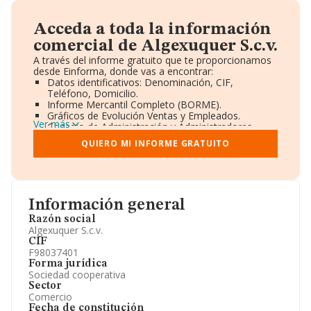
Acceda a toda la información
comercial de Algexuquer S.c.v.
A través del informe gratuito que te proporcionamos
desde Einforma, donde vas a encontrar:
Datos identificativos: Denominación, CIF,
Teléfono, Domicilio.
Informe Mercantil Completo (BORME).
Gráficos de Evolución Ventas y Empleados.
Ver más
Consejo de Administración y Administradores.
Directivos y Ejecutivos.
QUIERO MI INFORME GRATUITO
Accionistas.
Participaciones y Vinculaciones en otras empresas.
Artículos de prensa publicados sobre la empresa.
Información oficial y registral complementaria.
Información general
Razón social
Algexuquer S.c.v.
CIF
F98037401
Forma jurídica
Sociedad cooperativa
Sector
Comercio
Fecha de constitución