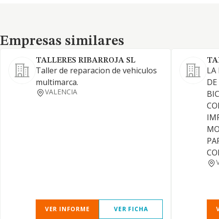
Empresas similares
Empresas similares
TALLERES RIBARROJA SL
TA
Taller de reparacion de vehiculos
LA
multimarca.
DE
VALENCIA
BI
CO
IM
MO
PA
CO
VER INFORME
VER FICHA