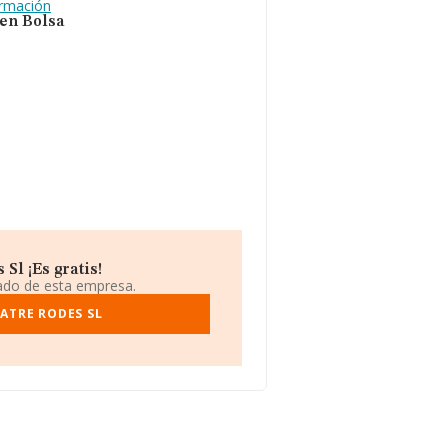
ormación
 en Bolsa
Sl ¡Es gratis!
iado de esta empresa.
ATRE RODES SL