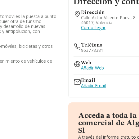
Dirección y con
Dirección
utomoviles la puesta a punto
Calle Actor Vicente Parra, 8 -
quier otra de turismo
46017, Valencia
 y desarrollo de nuevas
Como llegar
 y antipolucion, con
Teléfono
móviles, bicicletas y otros
963778381
enimiento de vehículos de
Web
Añadir Web
Email
Añadir Email
Acceda a toda la
comercial de Al
Sl
A través del informe gratuit