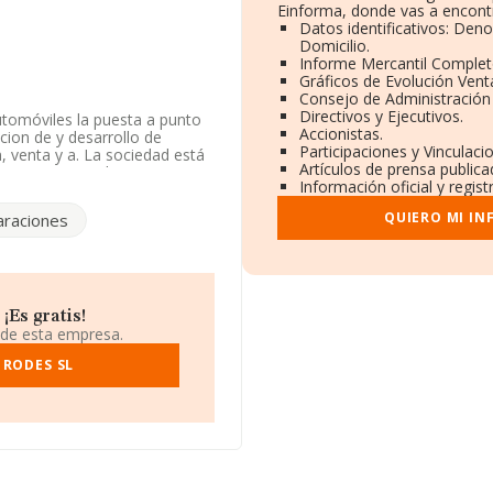
Einforma, donde vas a encontr
Datos identificativos: Den
Domicilio.
Informe Mercantil Comple
Gráficos de Evolución Ven
Consejo de Administración 
Directivos y Ejecutivos.
automóviles la puesta a punto
Accionistas.
cion de y desarrollo de
Participaciones y Vinculac
, venta y a. La sociedad está
Artículos de prensa public
CNAE corresponde a '%cnae%',
Información oficial y regis
s exteriores.
QUIERO MI IN
raciones
 atendiendo a los datos
 media de sector.
778381.
 está situada en Calle Actor
Es gratis!
 Comunidad Valenciana.
 de esta empresa.
.493 empresas, a nivel
 RODES SL
media entre todas las
n la información de la
n 2509 empresas, cuyas
nte, para completar los datos
n es de 19 años. La media de