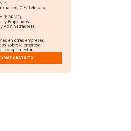
ar:
ominación, CIF, Teléfono,
to (BORME).
tas y Empleados.
y Administradores.
iones en otras empresas.
ados sobre la empresa.
tral complementaria.
FORME GRATUITO