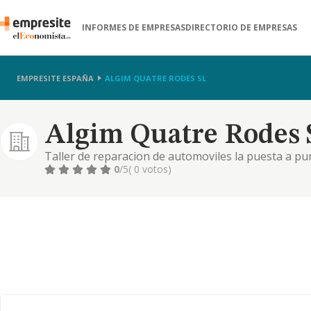
INFORMES DE EMPRESAS
DIRECTORIO DE EMPRESAS
EMPRESITE ESPAÑA
ALGIM QUATRE RODES SL
Algim Quatre Rodes 
Taller de reparacion de automoviles la puesta a pun
mediante la aplicacion de y desarrollo de nuevas te
0
/5
( 0 votos)
distribucion, venta y a