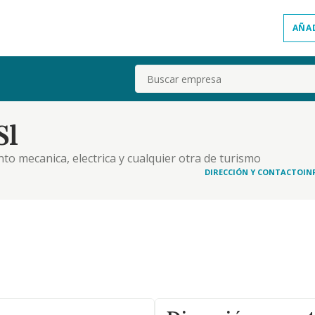
AÑA
Buscar
Sl
to mecanica, electrica y cualquier otra de turismo
cnicas mecanoelectricas y antipolucion, con
DIRECCIÓN Y CONTACTO
IN