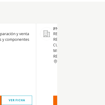
PNEUMATICS TALENS SL
eparación y venta
RECAUCHADO Y
es y componentes
RECONSTRUCCION DE
CUBIERTAS. Y EL COMERCIO
MENOR DE ACCESORIOS Y
RECAMBIOS DE VEHICULOS.
VALENCIA
VER FICHA
VER INFORME
VER FIC