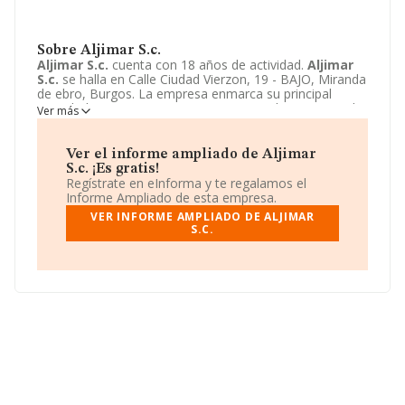
Sobre Aljimar S.c.
Aljimar S.c.
cuenta con 18 años de actividad.
Aljimar
S.c.
se halla en Calle Ciudad Vierzon, 19 - BAJO, Miranda
de ebro, Burgos. La empresa enmarca su principal
actividad CNAE como 4751 - Comercio al por menor de
Ver más
textiles.
Aljimar S.c.
toma la forma jurídica de Sociedad
civil.
Ver el informe ampliado de Aljimar
S.c. ¡Es gratis!
Regístrate en eInforma y te regalamos el
Informe Ampliado de esta empresa.
VER INFORME AMPLIADO DE ALJIMAR
S.C.