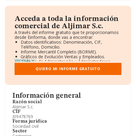
Acceda a toda la información
comercial de Aljimar S.c.
A través del informe gratuito que te proporcionamos
desde Einforma, donde vas a encontrar:
Datos identificativos: Denominación, CIF,
Teléfono, Domicilio.
Informe Mercantil Completo (BORME).
Gráficos de Evolución Ventas y Empleados.
Ver más
Consejo de Administración y Administradores.
Directivos y Ejecutivos.
QUIERO MI INFORME GRATUITO
Accionistas.
Participaciones y Vinculaciones en otras empresas.
Artículos de prensa publicados sobre la empresa.
Información oficial y registral complementaria.
Información general
Razón social
Aljimar S.c.
CIF
J09478769
Forma jurídica
Sociedad civil
Sector
Comercio