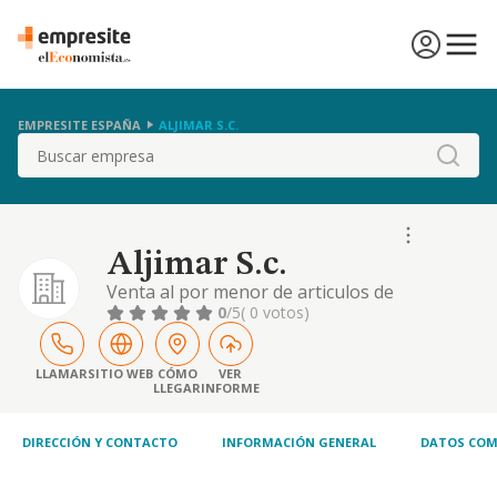
EMPRESITE ESPAÑA
ALJIMAR S.C.
Buscar
Aljimar S.c.
Venta al por menor de articulos de
regalo,telas,etc..(comercio mixto)
0
/5
( 0 votos)
LLAMAR
SITIO WEB
CÓMO
VER
LLEGAR
INFORME
DIRECCIÓN Y CONTACTO
INFORMACIÓN GENERAL
DATOS COM