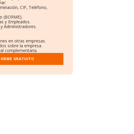
ar:
ominación, CIF, Teléfono,
to (BORME).
tas y Empleados.
 y Administradores.
iones en otras empresas.
ados sobre la empresa.
tral complementaria.
FORME GRATUITO