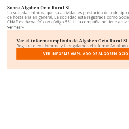
Sobre Algoben Ocio Rural Sl.
La sociedad informa que su actividad es prestación de todo tipo 
de hostelería en general. La sociedad está registrada como Socie
CNAE es '%cnae%' con código 5611. La compañía no tiene activi
Ver más
La empresa
Algoben Ocio Rural S.L
, B10642551, tiene domicilio
Monjas núm. 2, (28380), Colmenar De Oreja, Madrid.
Ver el informe ampliado de Algoben Ocio Rural Sl. 
En base a la información de la que dispone INFORMA sobre 142.
Regístrate en eInforma y te regalamos el Informe Ampliado
nacional la facturación asciende a 31.947 millones de euros y la 
compañías es de 223 mil euros de ventas. En cuanto a la informaci
VER INFORME AMPLIADO DE ALGOBEN OCIO 
Madrid, en la base de datos de INFORMA aparecen 26093 empres
8.671 millones de euros. Para aportar ulterior información de inter
media de antigüedad desde la constitución es de 12 años. La me
empresas es de 3.