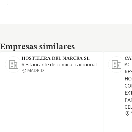
Empresas similares
Empresas similares
HOSTELERA DEL NARCEA SL
CA
Restaurante de comida tradicional
AC
MADRID
RE
HO
CO
EX
PA
CE