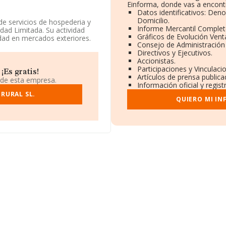
Einforma, donde vas a encontr
Datos identificativos: Den
Domicilio.
de servicios de hospederia y
Informe Mercantil Comple
dad Limitada. Su actividad
Gráficos de Evolución Ven
dad en mercados exteriores.
Consejo de Administración
Directivos y Ejecutivos.
 fiscal en Calle De Las
Accionistas.
Participaciones y Vinculac
¡Es gratis!
Artículos de prensa public
938 compañías, a nivel
 de esta empresa.
Información oficial y regis
media entre todas las
ón relativa a la provincia de
RURAL SL.
QUIERO MI IN
as, con ventas de hasta
és en el ámbito sectorial, la
dia de empleados de las