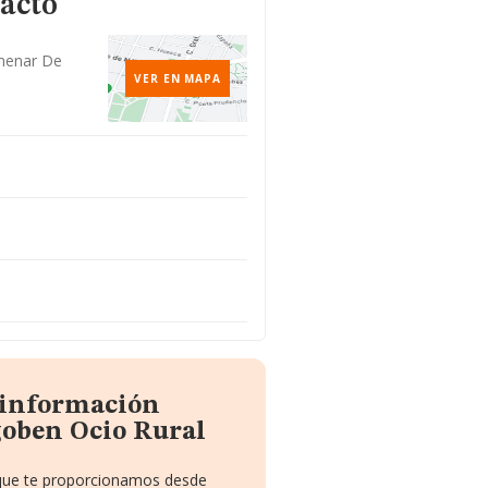
tacto
lmenar De
VER EN MAPA
a información
goben Ocio Rural
o que te proporcionamos desde