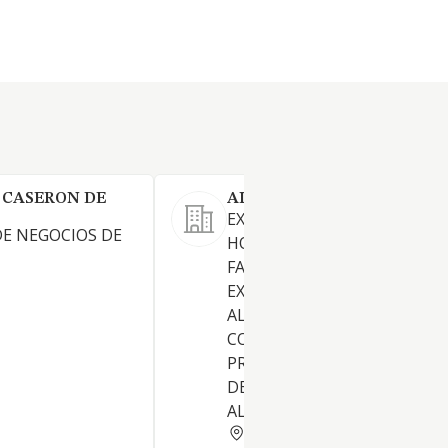
 CASERON DE
ALIANZA DE ORO SL
EXPLOTACION DE SERVICIOS
E NEGOCIOS DE
HOSTELERIA EN GENERAL.
FABRICACION IMPORTACION
EXPORTACION, REPRESENTA
ALMACENAMIENTO Y
COMERCIALIZACION POR C
PROPIA Y AJENA DE TODA CL
DE PRODUCTOS DE LA
ALIMENTACION. ETC.
MADRID