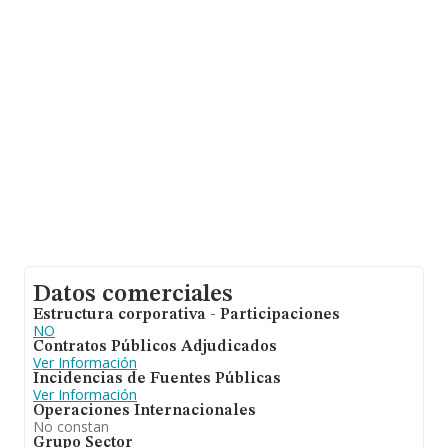
relativa a la provincia de Madrid, en la base de datos
INFORMA constan 26948 empresas, cuyas ventas han
obtenido los 6.109 millones de euros. Por último, con el
fin de ampliar la información relativa al ámbito de la
empresa, la media de empleados es de 2. La media de
antigüedad desde la constitución es de 17 años.
Datos comerciales
Estructura corporativa - Participaciones
NO
Contratos Públicos Adjudicados
Ver Información
Incidencias de Fuentes Públicas
Ver Información
Operaciones Internacionales
No constan
Grupo Sector