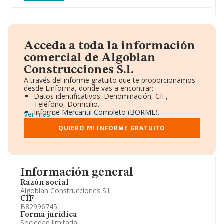
Acceda a toda la información
comercial de Algoblan
Construcciones S.l.
A través del informe gratuito que te proporcionamos
desde Einforma, donde vas a encontrar:
Datos identificativos: Denominación, CIF,
Teléfono, Domicilio.
Informe Mercantil Completo (BORME).
Ver más
Gráficos de Evolución Ventas y Empleados.
Consejo de Administración y Administradores.
QUIERO MI INFORME GRATUITO
Directivos y Ejecutivos.
Accionistas.
Participaciones y Vinculaciones en otras empresas.
Artículos de prensa publicados sobre la empresa.
Información oficial y registral complementaria.
Información general
Razón social
Algoblan Construcciones S.l.
CIF
B82996745
Forma jurídica
Sociedad limitada