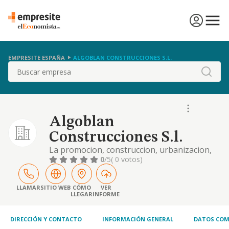
EMPRESITE ESPAÑA
ALGOBLAN CONSTRUCCIONES S.L.
Buscar
Algoblan
Construcciones S.l.
La promocion, construccion, urbanizacion,
rehabilitacion, mantenimiento, compraventa
0
/5
( 0 votos)
de inmuebles y su explotacion en regimen
de arrendamiento no financiero y otros.
LLAMAR
SITIO WEB
CÓMO
VER
LLEGAR
INFORME
DIRECCIÓN Y CONTACTO
INFORMACIÓN GENERAL
DATOS COM