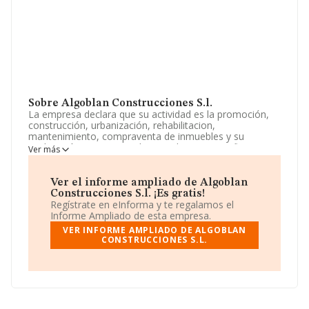
Sobre Algoblan Construcciones S.l.
La empresa declara que su actividad es la promoción,
construcción, urbanización, rehabilitacion,
mantenimiento, compraventa de inmuebles y su
explotación en regimen de arrendamiento no financiero
Ver más
y otros. La sociedad está registrada como Sociedad
Limitada. Clasifica su actividad CNAE como '%cnae%',
código 4101. No realiza actividad de importación y/o
Ver el informe ampliado de Algoblan
exportación.
Construcciones S.l. ¡Es gratis!
Regístrate en eInforma y te regalamos el
La sociedad
Algoblan Construcciones S.L
, CIF
Informe Ampliado de esta empresa.
B82996745, se encuentra en Calle Claudio Coello núm.
VER INFORME AMPLIADO DE ALGOBLAN
40 2 D, (28001), en el municipio de Madrid, Madrid.
CONSTRUCCIONES S.L.
En base a la información de la que dispone INFORMA
sobre 188.948 compañías, la facturación en el ámbito
nacional alcanza los 36.783 millones de euros y la media
de facturación de ventas entre todas las compañías
alcanza los 194 mil euros. En cuanto a la información