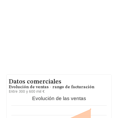
bartolome@poligonoalgusa.com
.
La empresa española
Algusa Algodonera Utrerana
S.A
, CIF A41199852, se encuentra en Carretera Los
Palacios Utrera Apartado De Correos núm. S/N 112,
(41710), en el municipio de Utrera, Sevilla, Andalucía.
Con los datos a disposición de INFORMA sobre 132.555
empresas pertenecientes al sector, la facturación en el
ámbito nacional alcanza los 22.737 millones de euros y
se calcula un promedio de facturación de 171 mil euros
entre todas las compañías. En relación con la
información de la provincia de Sevilla, en la base de
datos INFORMA constan 4098 empresas, cuyas ventas
en 2023 han alcanzado los 403 millones de euros. Con
el fin de ampliar la información relativa a las compañías,
la antigüedad alcanza los 24 años desde la constitución.
La media de empleados es de 1.
Datos comerciales
Evolución de ventas - rango de facturación
Entre 300 y 600 mil €
Evolución de las ventas