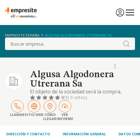
EMPRESITE ESPAÑA
ALGUSA ALGODONERA UTRERANA SA
Buscar
Algusa Algodonera
Utrerana Sa
El objeto de la sociedad será la compra,
construcción, venta, arrendamiento y
0
/5
( 0 votos)
cualquier otra forma de explotación admitida
en derecho, de toda clase de bienes
inmuebles, especialmente, naves
LLAMAR
SITIO WEB
CÓMO
VER
LLEGAR
INFORME
industriales. en el supuesto de que para el
desarrollo de alguna de las actividades que
conforman el objeto s.
DIRECCIÓN Y CONTACTO
INFORMACIÓN GENERAL
DATOS COM