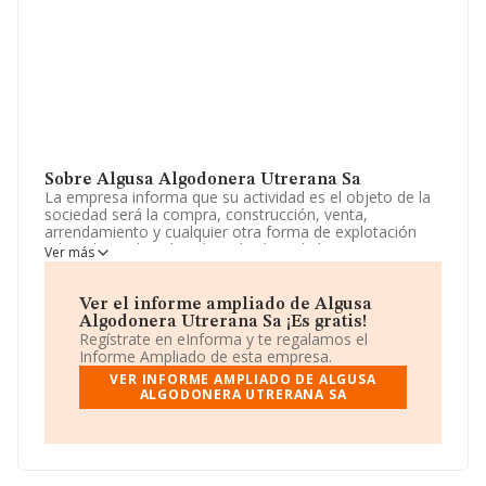
Sobre Algusa Algodonera Utrerana Sa
La empresa informa que su actividad es el objeto de la
sociedad será la compra, construcción, venta,
arrendamiento y cualquier otra forma de explotación
admitida en derecho, de toda clase de bienes
Ver más
inmuebles, especialmente, naves industriales. en el
supuesto de que para el desarrollo de alguna de las
actividades que conforman el objeto s. La empresa es
Ver el informe ampliado de Algusa
una Sociedad Anónima. Su actividad CNAE es 'Alquiler
Algodonera Utrerana Sa ¡Es gratis!
de bienes inmobiliarios por cuenta propia' con código
Regístrate en eInforma y te regalamos el
6820. La empresa es exportadora.
Informe Ampliado de esta empresa.
VER INFORME AMPLIADO DE ALGUSA
Ha contado con el mismo número de empleados y
ALGODONERA UTRERANA SA
según las cifras existentes en la base de datos de
INFORMA, el número de empleados ha estado por
encima de la media de sector.
El correo electrónico es