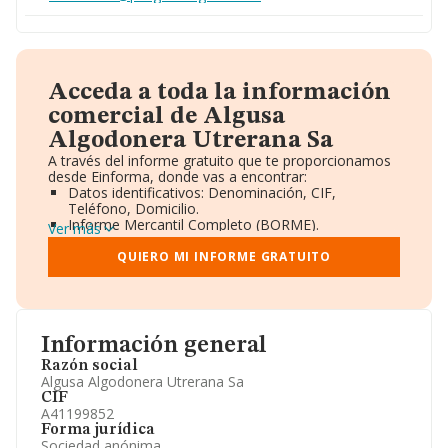
Acceda a toda la información
comercial de Algusa
Algodonera Utrerana Sa
A través del informe gratuito que te proporcionamos
desde Einforma, donde vas a encontrar:
Datos identificativos: Denominación, CIF,
Teléfono, Domicilio.
Informe Mercantil Completo (BORME).
Ver más
Gráficos de Evolución Ventas y Empleados.
Consejo de Administración y Administradores.
QUIERO MI INFORME GRATUITO
Directivos y Ejecutivos.
Accionistas.
Participaciones y Vinculaciones en otras empresas.
Artículos de prensa publicados sobre la empresa.
Información oficial y registral complementaria.
Información general
Razón social
Algusa Algodonera Utrerana Sa
CIF
A41199852
Forma jurídica
Sociedad anónima