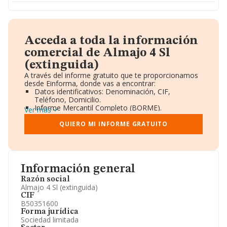
Acceda a toda la información
comercial de Almajo 4 Sl
(extinguida)
A través del informe gratuito que te proporcionamos
desde Einforma, donde vas a encontrar:
Datos identificativos: Denominación, CIF,
Teléfono, Domicilio.
Informe Mercantil Completo (BORME).
Ver más
Gráficos de Evolución Ventas y Empleados.
Consejo de Administración y Administradores.
QUIERO MI INFORME GRATUITO
Directivos y Ejecutivos.
Accionistas.
Participaciones y Vinculaciones en otras empresas.
Artículos de prensa publicados sobre la empresa.
Información oficial y registral complementaria.
Información general
Razón social
Almajo 4 Sl (extinguida)
CIF
B50351600
Forma jurídica
Sociedad limitada