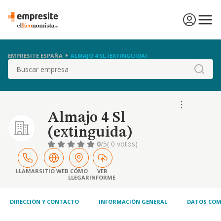
EMPRESITE ESPAÑA
ALMAJO 4 SL (EXTINGUIDA)
Buscar
Almajo 4 Sl
(extinguida)
0
/5
( 0 votos)
LLAMAR
SITIO WEB
CÓMO
VER
LLEGAR
INFORME
DIRECCIÓN Y CONTACTO
INFORMACIÓN GENERAL
DATOS COM