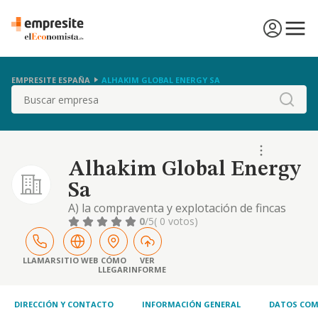
EMPRESITE ESPAÑA
ALHAKIM GLOBAL ENERGY SA
Buscar
Alhakim Global Energy
Sa
A) la compraventa y explotación de fincas
rústicas y urbanas. -b) la parcelación de
0
/5
( 0 votos)
fincas y la urbanización de las mismas. c)
promoción de viviendas, locales,
apartamentos, naves, edificios comerciales e
LLAMAR
SITIO WEB
CÓMO
VER
LLEGAR
INFORME
industriales y fincas de todas especies. d)
realización de toda clase de obras y
construccione
DIRECCIÓN Y CONTACTO
INFORMACIÓN GENERAL
DATOS COM