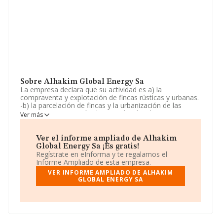
Sobre Alhakim Global Energy Sa
La empresa declara que su actividad es a) la
compraventa y explotación de fincas rústicas y urbanas.
-b) la parcelación de fincas y la urbanización de las
mismas. c) promoción de viviendas, locales,
Ver más
apartamentos, naves, edificios comerciales e
industriales y fincas de todas especies. d) realización de
toda clase de obras y construccione. La empresa está
Ver el informe ampliado de Alhakim
registrada como Sociedad Anónima. Su CNAE
Global Energy Sa ¡Es gratis!
corresponde a 6812 con código '%cnae%'. La empresa
Regístrate en eInforma y te regalamos el
no tiene actividad en mercados exteriores.
Informe Ampliado de esta empresa.
VER INFORME AMPLIADO DE ALHAKIM
Su email es
mlaneri@agesagroup.com
.
GLOBAL ENERGY SA
La compañía
Alhakim Global Energy S.A
, NIF
A93111219, se encuentra en Avenida Las Cumbres
(cerrado Elviria) Ed Framire 2 núm. S/N Loc 1, (29604),
Marbella, en Málaga, Andalucía.