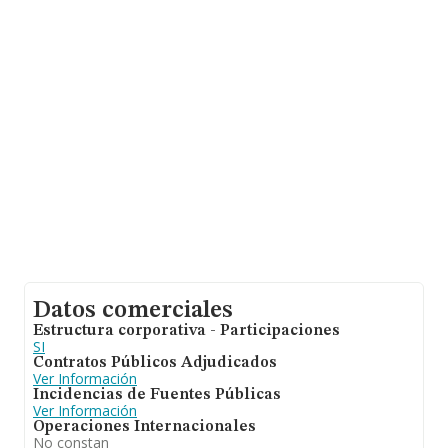
Con los datos a disposición de INFORMA sobre 231.218
empresas pertenecientes al sector, la facturación en el
ámbito nacional alcanza los 29.817 millones de euros y
la media entre todas las compañías es de 128 mil euros
de ventas. En relación con la información de la provincia
de Málaga, en la base de datos de INFORMA aparecen
17407 empresas, cuyas ventas han obtenido los 1.345
millones de euros. Por último, con el fin de ampliar la
información relativa al ámbito de la empresa, la
antigüedad desde la constitución es de 20 años. La
media de empleados de las empresas es de 1.
Datos comerciales
Estructura corporativa - Participaciones
SI
Contratos Públicos Adjudicados
Ver Información
Incidencias de Fuentes Públicas
Ver Información
Operaciones Internacionales
No constan