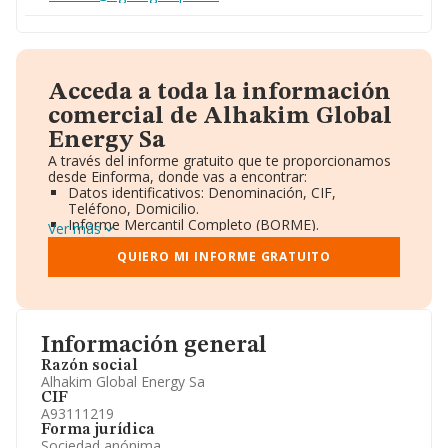
Acceda a toda la información
comercial de Alhakim Global
Energy Sa
A través del informe gratuito que te proporcionamos
desde Einforma, donde vas a encontrar:
Datos identificativos: Denominación, CIF,
Teléfono, Domicilio.
Informe Mercantil Completo (BORME).
Ver más
Gráficos de Evolución Ventas y Empleados.
Consejo de Administración y Administradores.
QUIERO MI INFORME GRATUITO
Directivos y Ejecutivos.
Accionistas.
Participaciones y Vinculaciones en otras empresas.
Artículos de prensa publicados sobre la empresa.
Información oficial y registral complementaria.
Información general
Razón social
Alhakim Global Energy Sa
CIF
A93111219
Forma jurídica
Sociedad anónima