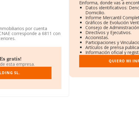
Einforma, donde vas a encont
Datos identificativos: Den
Domicilio.
Informe Mercantil Comple
Gráficos de Evolución Ven
Consejo de Administración
nmobiliarios por cuenta
Directivos y Ejecutivos.
u CNAE corresponde a 6811 con
Accionistas.
eriores.
Participaciones y Vinculac
Artículos de prensa public
 en Carretera Coin Churriana
Información oficial y regis
s gratis!
QUIERO MI I
ertenecientes al sector, en
 de esta empresa.
s de euros y se calcula un
ías. Respecto a la
LDING SL.
de datos INFORMA constan 7618
 Finalmente, para completar
3 años. La media de empleados