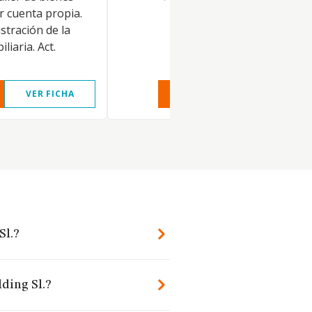
r cuenta propia.
stración de la
liaria. Act.
VER FICHA
VER INFORME
VER FIC
Sl.?
lding Sl.?