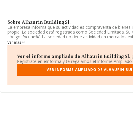
Sobre Alhaurin Building Sl.
La empresa informa que su actividad es compraventa de bienes i
propia. La sociedad está registrada como Sociedad Limitada. S
código '%cnae%'. La sociedad no tiene actividad en mercados ext
Ver más
La empresa
Alhaurin Building S.L
, NIF B56593148, está situada
núm. 32 Oficina 2, (29140), en el municipio de Málaga, Andalucía.
Ver el informe ampliado de Alhaurin Building Sl. ¡E
Con los datos a disposición de INFORMA sobre 67.991 empresas p
Regístrate en eInforma y te regalamos el Informe Ampliado
el ámbito nacional la facturación alcanza la cifra de 7.139 millone
promedio de facturación de 105 mil euros entre todas las compañ
VER INFORME AMPLIADO DE ALHAURIN BUI
información de la provincia (hablamos de Málaga), en la base 
empresas, cuyas ventas han obtenido los 246 millones de euros.
los datos de sector la antigüedad desde la constitución es de 1
de las empresas es de 1.