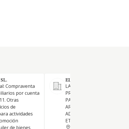
SL.
ELEMAR 2002 SL
pal: Compraventa
LA CONSTRUCCION,
liarios por cuenta
PROMOCION, URBANIZACIO
11. Otras
PARCELACION, COMPRA, VEN
icios de
ARRENDAMIENTO, ALQUILER
ara actividades
ADMINISTRACION DE FINCAS
Promoción
ETC
MALAGA
uiler de bienes