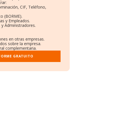
rar:
ominación, CIF, Teléfono,
to (BORME).
tas y Empleados.
 y Administradores.
iones en otras empresas.
ados sobre la empresa.
tral complementaria.
NFORME GRATUITO