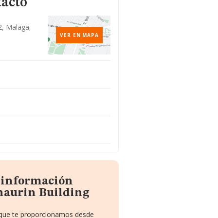
tacto
 2, Malaga,
VER EN MAPA
a información
haurin Building
o que te proporcionamos desde