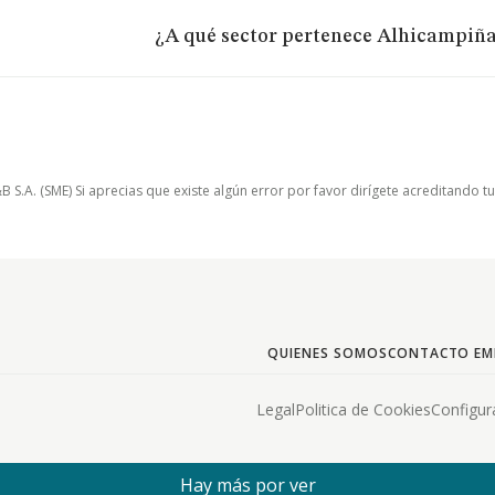
¿A qué sector pertenece Alhicampiña
.A. (SME) Si aprecias que existe algún error por favor dirígete acreditando t
QUIENES SOMOS
CONTACTO EM
Legal
Politica de Cookies
Configur
Hay más por ver