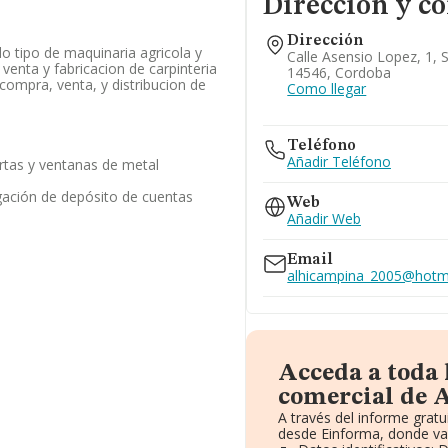
Dirección y c
Dirección
o tipo de maquinaria agricola y
Calle Asensio Lopez, 1, S
venta y fabricacion de carpinteria
14546, Cordoba
 compra, venta, y distribucion de
Como llegar
Teléfono
Añadir Teléfono
rtas y ventanas de metal
gación de depósito de cuentas
Web
Añadir Web
Email
alhicampina_2005@hotm
Acceda a toda
comercial de 
A través del informe grat
desde Einforma, donde va