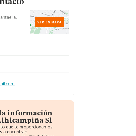
ontacto
antaella,
VER EN MAPA
ail.com
 la información
Alhicampiña Sl
uito que te proporcionamos
s a encontrar: