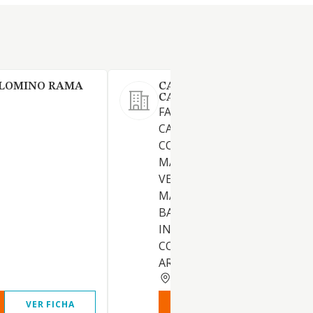
LOMINO RAMA
CARPINTERIA METALICA
CABANILLAS SL
FABRICACION DE ARTICULOS
CARPINTERIA METALICA TAL
COMO PUERTAS, VENTANAS,
MARCOS PARA PUERTAS Y
VENTANAS, BASTIDORES,
MARQUESINAS, REJAS Y
BALAUSTRADAS Y SU
INSTALACION. COMPRAVENT
COMERCIO DE LOS EXPRESA
ARTI
CORDOBA
VER FICHA
VER INFORME
VER FIC