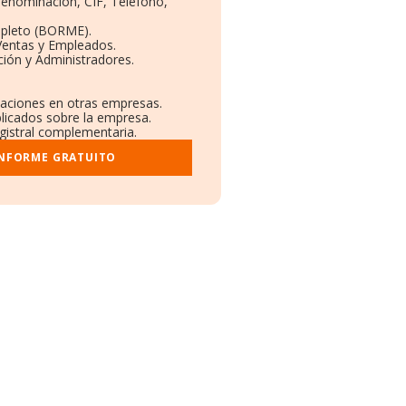
 Denominación, CIF, Teléfono,
mpleto (BORME).
Ventas y Empleados.
ión y Administradores.
ulaciones en otras empresas.
blicados sobre la empresa.
egistral complementaria.
INFORME GRATUITO