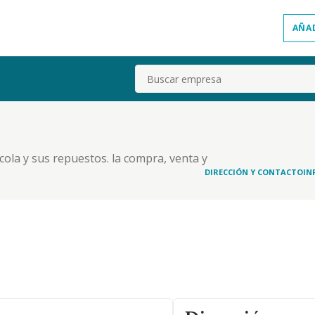
AÑA
Buscar
cola y sus repuestos. la compra, venta y
a compra, venta, y distribucion de objetos de
DIRECCIÓN Y CONTACTO
IN