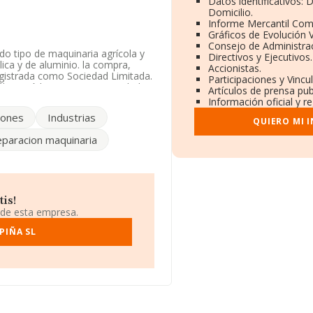
Datos identificativos:
Domicilio.
Informe Mercantil Co
Gráficos de Evolución 
Consejo de Administrac
do tipo de maquinaria agrícola y
Directivos y Ejecutivos.
lica y de aluminio. la compra,
Accionistas.
registrada como Sociedad Limitada.
Participaciones y Vinc
lica', código 2512. La sociedad
Artículos de prensa pu
Información oficial y r
iones
Industrias
información a disposición de
QUIERO MI 
 media de sector.
paracion maquinaria
e Asensio López núm. 1, (14546),
is!
ertenecientes al sector, la
 de esta empresa.
uros y la media entre todas las
uenta la información sobre
PIÑA SL
cuyas ventas en 2019 han
 de interés, la media de
n es de 21 años.