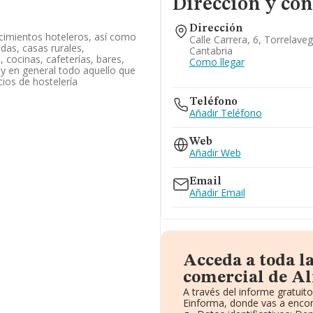
Dirección y con
Dirección
ecimientos hoteleros, así como
Calle Carrera, 6, Torrelave
das, casas rurales,
Cantabria
 cocinas, cafeterías, bares,
Como llegar
 y en general todo aquello que
ios de hostelería
Teléfono
Añadir Teléfono
Web
Añadir Web
Email
Añadir Email
Acceda a toda l
comercial de Al
A través del informe gratui
Einforma, donde vas a encon