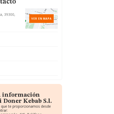
tacto
ga, 39300,
VER EN MAPA
a información
i Doner Kebab S.l.
to que te proporcionamos desde
trar: