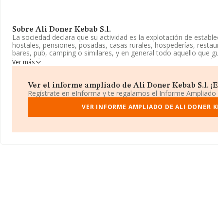
Sobre Ali Doner Kebab S.l.
La sociedad declara que su actividad es la explotación de establ
hostales, pensiones, posadas, casas rurales, hospederías, restaur
bares, pub, camping o similares, y en general todo aquello que g
hostelería. La empresa aparece inscrita en el Registro Mercantil
Ver más
CNAE: 5611 - '%cnae%'. No realiza actividad de importación y/o e
La sociedad
Ali Doner Kebab S.L
, con CIF B39812102, tiene su d
Ver el informe ampliado de Ali Doner Kebab S.l. ¡Es
Calle Carrera núm. 6, (39300), en el municipio de Torrelavega, Ca
Regístrate en eInforma y te regalamos el Informe Ampliado
Con los datos a disposición de INFORMA sobre 142.938 empresas 
VER INFORME AMPLIADO DE ALI DONER KE
nivel nacional la facturación asciende a 31.947 millones de euros 
compañías es de 223 mil euros de ventas. Teniendo en cuenta la
en la base de datos INFORMA constan 1229 empresas, cuyas ven
millones de euros. Con el fin de ampliar la información relativa a
empleados es de 3. La media de antigüedad desde la constitució