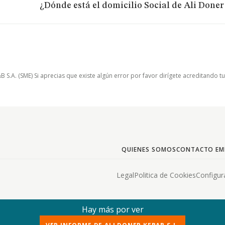
¿Dónde está el domicilio Social de Ali Doner
.A. (SME) Si aprecias que existe algún error por favor dirígete acreditando t
QUIENES SOMOS
CONTACTO EM
Legal
Politica de Cookies
Configur
Hay más por ver