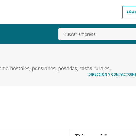
AÑA
Buscar
como hostales, pensiones, posadas, casas rurales,
es, pub, camping o similares, y en general todo
DIRECCIÓN Y CONTACTO
IN
ería