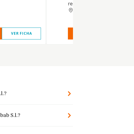
recreativas y de entretenimi
CANTABRIA
VER FICHA
VER INFORME
VER FIC
l.?
bab S.l.?