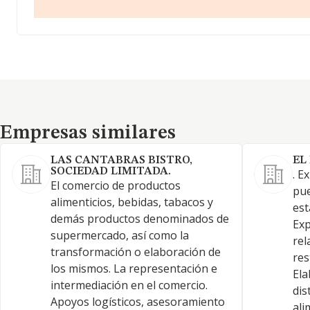
Empresas similares
Empresas similares
LAS CANTABRAS BISTRO,
EL
SOCIEDAD LIMITADA.
. E
El comercio de productos
pue
alimenticios, bebidas, tabacos y
est
demás productos denominados de
Exp
supermercado, así como la
rel
transformación o elaboración de
res
los mismos. La representación e
Ela
intermediación en el comercio.
dis
Apoyos logísticos, asesoramiento
ali