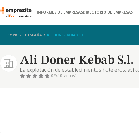
INFORMES DE EMPRESAS
DIRECTORIO DE EMPRESAS
EMPRESITE ESPAÑA
ALI DONER KEBAB S.L.
Ali Doner Kebab S.l.
La explotación de establecimientos hoteleros, así 
hospederías, restaurantes, cocinas, cafeterías, bar
0
/5
( 0 votos)
aquello que guarde relación con negocios de hostel