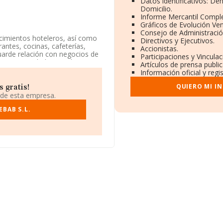
Datos identificativos: De
Domicilio.
Informe Mercantil Compl
Gráficos de Evolución Ve
Consejo de Administració
ecimientos hoteleros, así como
Directivos y Ejecutivos.
antes, cocinas, cafeterías,
Accionistas.
uarde relación con negocios de
Participaciones y Vincula
 como Sociedad Limitada. Tiene
Artículos de prensa publi
xportación.
Información oficial y reg
omicilio social establecido en
QUIERO MI I
 gratis!
ntabria.
 de esta empresa.
pertenecientes al sector, a
BAB S.L.
y la media entre todas las
 información sobre Cantabria,
tas han obtenido los 274
 las compañías, la media de
n es de 12 años.