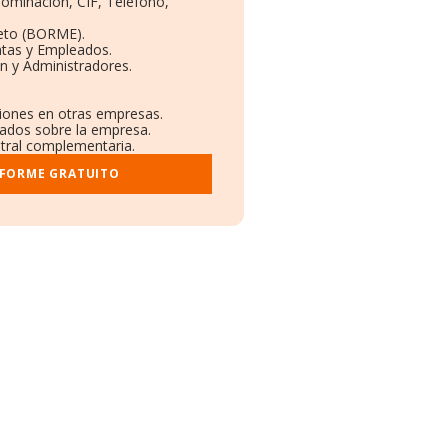
nominación, CIF, Teléfono,
eto (BORME).
ntas y Empleados.
n y Administradores.
ciones en otras empresas.
cados sobre la empresa.
istral complementaria.
NFORME GRATUITO