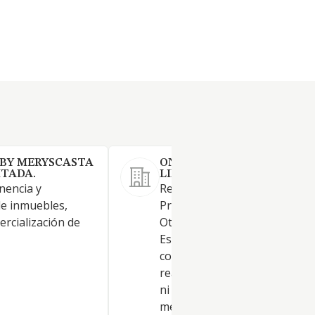
 BY MERYSCASTA
ONDE Y LLAMOSAS, SOCIE
ITADA.
LIMITADA.
enencia y
Restaurantes y puestos de co
de inmuebles,
Provisión de comida para eve
ercialización de
Otros servicios de comidas.
Establecimientos de bebidas.
comercio al por menor no
realizado ni en establecimien
ni en puestos de venta ni en
mercadillos. Otras actividades