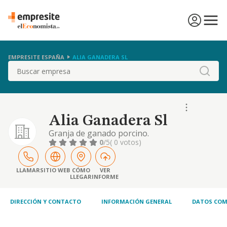
EMPRESITE ESPAÑA
ALIA GANADERA SL
Buscar
Alia Ganadera Sl
Granja de ganado porcino.
0
/5
( 0 votos)
LLAMAR
SITIO WEB
CÓMO
VER
LLEGAR
INFORME
DIRECCIÓN Y CONTACTO
INFORMACIÓN GENERAL
DATOS COM