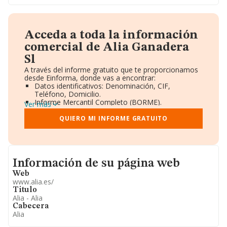
Acceda a toda la información
comercial de Alia Ganadera
Sl
A través del informe gratuito que te proporcionamos
desde Einforma, donde vas a encontrar:
Datos identificativos: Denominación, CIF,
Teléfono, Domicilio.
Informe Mercantil Completo (BORME).
Ver más
Gráficos de Evolución Ventas y Empleados.
Consejo de Administración y Administradores.
QUIERO MI INFORME GRATUITO
Directivos y Ejecutivos.
Accionistas.
Participaciones y Vinculaciones en otras empresas.
Artículos de prensa publicados sobre la empresa.
Informacion de su página web
Información oficial y registral complementaria.
Información de su página web
Web
www.alia.es/
Titulo
Alia - Alia
Cabecera
Alia