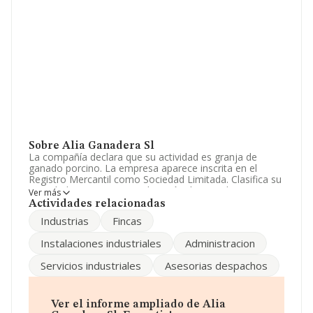
Sobre Alia Ganadera Sl
La compañía declara que su actividad es granja de
ganado porcino. La empresa aparece inscrita en el
Registro Mercantil como Sociedad Limitada. Clasifica su
actividad CNAE como 'Explotación de ganado porcino',
Ver más
código 0146. La sociedad no tiene actividad en
Actividades relacionadas
mercados exteriores.
Industrias
Fincas
Ha tenido el mismo número de profesionales y teniendo
Instalaciones industriales
Administracion
en cuenta la información disponible en INFORMA, ha
dispuesto de un número de empleados por encima de la
Servicios industriales
Asesorias despachos
media de sector.
Dentro del ranking de empresas elaborado por
INFORMA, atendiendo a los niveles de facturación,
Ver el informe ampliado de Alia