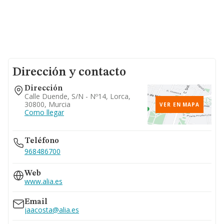
Dirección y contacto
Dirección
Calle Duende, S/n - Nº14, Lorca,
30800, Murcia
VER EN MAPA
Como llegar
Teléfono
968486700
Web
www.alia.es
Email
jaacosta@alia.es