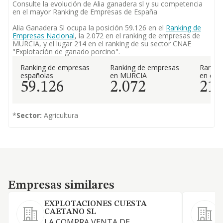
Consulte la evolución de Alia ganadera sl y su competencia
en el mayor Ranking de Empresas de España
Alia Ganadera Sl ocupa la posición 59.126 en el
Ranking de
Empresas Nacional
, la 2.072 en el ranking de empresas de
MURCIA, y el lugar 214 en el ranking de su sector CNAE
"Explotación de ganado porcino".
Ranking de empresas
Ranking de empresas
Rankin
españolas
en MURCIA
en el 
59.126
2.072
21
*
Sector:
Agricultura
Empresas similares
Empresas similares
EXPLOTACIONES CUESTA
CAETANO SL
LA COMPRA VENTA DE