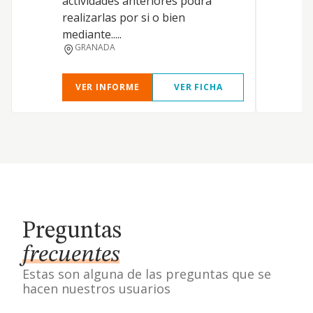
actividades anteriores podrá
i
realizarlas por si o bien
m
mediante.....
e
GRANADA
VER INFORME
VER FICHA
Preguntas
frecuentes
Estas son alguna de las preguntas que se
hacen nuestros usuarios