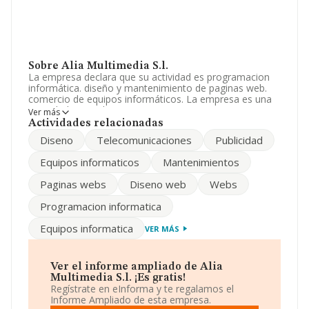
Sobre Alia Multimedia S.l.
La empresa declara que su actividad es programacion
informática. diseño y mantenimiento de paginas web.
comercio de equipos informáticos. La empresa es una
Sociedad Limitada. Tiene CNAE: 6220 - '%cnae%'. La
Ver más
sociedad no tiene actividad en mercados exteriores.
Actividades relacionadas
Diseno
Telecomunicaciones
Publicidad
Para llamar las oficinas se puede hacer a través del
número 958221034 y su página web es
www.alia.pro
.
Equipos informaticos
Mantenimientos
La empresa
Alia Multimedia S.L
, con CIF B18789768,
Paginas webs
Diseno web
Webs
tiene su domicilio social establecido en Calle Molinos
núm. 56 Plt 2 Iz, (18009), Granada, Andalucía.
Programacion informatica
En base a la información de la que dispone INFORMA
Equipos informatica
VER MÁS
sobre 25.469 compañías, en el ámbito nacional la
facturación alcanza la cifra de 19.431 millones de euros
y el promedio de la facturación de ventas entre todas
las compañías asciende a los 762 mil euros. En relación
Ver el informe ampliado de Alia
con la información de la provincia de Granada, en la
Multimedia S.l. ¡Es gratis!
base de datos de INFORMA aparecen 247 empresas,
Regístrate en eInforma y te regalamos el
cuyas ventas han alcanzado los 171 millones de euros.
Informe Ampliado de esta empresa.
Finalmente, para completar los datos de sector los