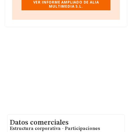
VER INFORME AMPLIADO DE ALIA
empleados de media son 7. La media de antigüedad
MULTIMEDIA S.L.
desde la constitución es de 14 años.
Datos comerciales
Estructura corporativa - Participaciones