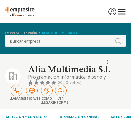
EMPRESITE ESPAÑA
ALIA MULTIMEDIA S.L.
Buscar
Alia Multimedia S.l.
Programacion informatica. diseno y
mantenimiento de paginas web. comercio de
0
/5
( 0 votos)
equipos informaticos.
LLAMAR
SITIO WEB
CÓMO
VER
LLEGAR
INFORME
DIRECCIÓN Y CONTACTO
INFORMACIÓN GENERAL
DATOS COM