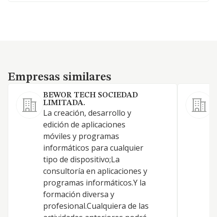
Empresas similares
Empresas similares
BEWOR TECH SOCIEDAD
LIMITADA.
1
La creación, desarrollo y
s
edición de aplicaciones
r
móviles y programas
l
informáticos para cualquier
t
tipo de dispositivo;La
t
consultoría en aplicaciones y
i
programas informáticos.Y la
l
formación diversa y
a
profesional.Cualquiera de las
c