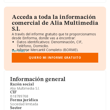
Acceda a toda la información
comercial de Alia Multimedia
S.l.
A través del informe gratuito que te proporcionamos
desde Einforma, donde vas a encontrar:
Datos identificativos: Denominación, CIF,
Teléfono, Domicilio.
Informe Mercantil Completo (BORME).
Ver más
Gráficos de Evolución Ventas y Empleados.
Consejo de Administración y Administradores.
QUIERO MI INFORME GRATUITO
Directivos y Ejecutivos.
Accionistas.
Participaciones y Vinculaciones en otras empresas.
Artículos de prensa publicados sobre la empresa.
Información oficial y registral complementaria.
Información general
Razón social
Alia Multimedia S.l.
CIF
B18789768
Forma jurídica
Sociedad limitada
Sector