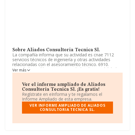
Sobre Aliados Consultoria Tecnica Sl.
La compañía informa que su actividad es cnae 7112
servicios técnicos de ingeniería y otras actividades
relacionadas con el asesoramiento técnico. 6910.
actividades jurídicas. 6920 actividades de contabilidad,
Ver más
teneduría de libros, y asesoría fiscal. 7022. otras
actividades de consultaría de gestión empresarial. 7320..
La sociedad está registrada como Sociedad Limitada.
Ver el informe ampliado de Aliados
Tiene CNAE: 7112 - 'Servicios técnicos de ingeniería y
Consultoria Tecnica Sl. ¡Es gratis!
otras actividades relacionadas con el asesoramiento
Regístrate en eInforma y te regalamos el
técnico'. La sociedad no tiene actividad en mercados
Informe Ampliado de esta empresa.
exteriores.
VER INFORME AMPLIADO DE ALIADOS
CONSULTORIA TECNICA SL.
La compañía
Aliados Consultoría Tecnica S.L
, CIF
B13770441, tiene domicilio fiscal en Calle Luis Montoto
núm. 107 Ptl B Piso 3 K, (41007), Sevilla, Andalucía.
Con los datos a disposición de INFORMA sobre 41.818