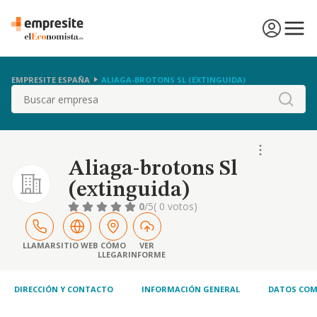
EMPRESITE ESPAÑA
ALIAGA-BROTONS SL (EXTINGUIDA)
Buscar
Aliaga-brotons Sl
(extinguida)
0
/5
( 0 votos)
LLAMAR
SITIO WEB
CÓMO
VER
LLEGAR
INFORME
DIRECCIÓN Y CONTACTO
INFORMACIÓN GENERAL
DATOS COM