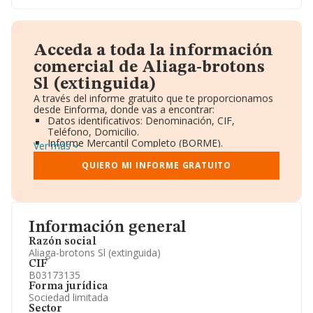
Acceda a toda la información
comercial de Aliaga-brotons
Sl (extinguida)
A través del informe gratuito que te proporcionamos
desde Einforma, donde vas a encontrar:
Datos identificativos: Denominación, CIF,
Teléfono, Domicilio.
Informe Mercantil Completo (BORME).
Ver más
Gráficos de Evolución Ventas y Empleados.
Consejo de Administración y Administradores.
QUIERO MI INFORME GRATUITO
Directivos y Ejecutivos.
Accionistas.
Participaciones y Vinculaciones en otras empresas.
Artículos de prensa publicados sobre la empresa.
Información oficial y registral complementaria.
Información general
Razón social
Aliaga-brotons Sl (extinguida)
CIF
B03173135
Forma jurídica
Sociedad limitada
Sector