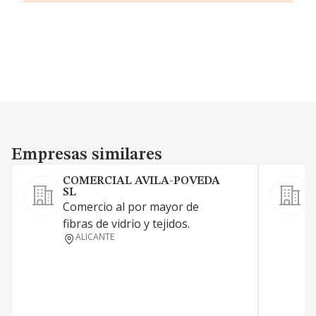
Empresas similares
Empresas similares
COMERCIAL AVILA-POVEDA
SL
Comercio al por mayor de
G
fibras de vidrio y tejidos.
s
ALICANTE
d