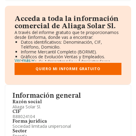
Acceda a toda la información
comercial de Aliaga Solar Sl.
A través del informe gratuito que te proporcionamos
desde Einforma, donde vas a encontrar:
Datos identificativos: Denominación, CIF,
Teléfono, Domicilio.
Informe Mercantil Completo (BORME).
Gráficos de Evolución Ventas y Empleados.
Ver más
Consejo de Administración y Administradores.
Directivos y Ejecutivos.
QUIERO MI INFORME GRATUITO
Accionistas.
Participaciones y Vinculaciones en otras empresas.
Artículos de prensa publicados sobre la empresa.
Información oficial y registral complementaria.
Información general
Razón social
Aliaga Solar Sl.
CIF
B88024104
Forma jurídica
Sociedad limitada unipersonal
Sector
Energía