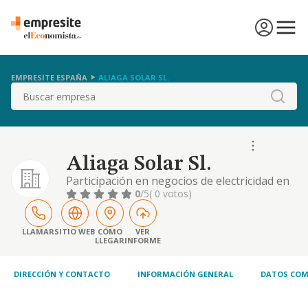
EMPRESITE ESPAÑA
ALIAGA SOLAR SL.
Buscar
Aliaga Solar Sl.
Participación en negocios de electricidad en
sus distintas actividades industriales y
0
/5
( 0 votos)
comerciales, y en concreto, la producción de
energía eléctrica. la prestación de servicios
energéticos, de ingeniería, de
LLAMAR
SITIO WEB
CÓMO
VER
LLEGAR
INFORME
telecomunicaciones, informáticos, así como
la negociación de productos relacionados..
DIRECCIÓN Y CONTACTO
INFORMACIÓN GENERAL
DATOS COM