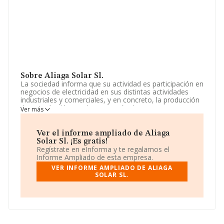
Sobre Aliaga Solar Sl.
La sociedad informa que su actividad es participación en
negocios de electricidad en sus distintas actividades
industriales y comerciales, y en concreto, la producción
de energía eléctrica. la prestación de servicios
Ver más
energéticos, de ingeniería, de telecomunicaciones,
informáticos, así como la negociación de productos
relacionados. La empresa es una Sociedad Limitada. La
Ver el informe ampliado de Aliaga
actividad de referencia CNAE corresponde a 'Transporte
Solar Sl. ¡Es gratis!
de energía eléctrica', cuyo Código es 3512. La sociedad
Regístrate en eInforma y te regalamos el
no tiene actividad en mercados exteriores.
Informe Ampliado de esta empresa.
VER INFORME AMPLIADO DE ALIAGA
La compañía
Aliaga Solar S.L
, B88024104, tiene su
SOLAR SL.
domicilio social establecido en Plaza Baix núm. 13 Piso
2, (03202), en el municipio de Elche, provincia de
Alicante, Comunidad Valenciana.
En base a la información de la que dispone INFORMA
sobre 46.044 compañías, a nivel nacional la facturación