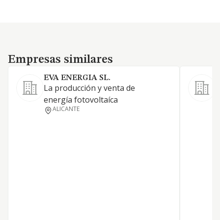
Empresas similares
Empresas similares
EVA ENERGIA SL.
S
La producción y venta de
L
energía fotovoltaíca
e
ALICANTE
d