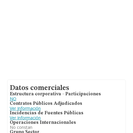
asciende a 23.269 millones de euros y la media entre
todas las compañías es de 505 mil euros de ventas en
2024. Con el fin de ampliar la información relativa a las
compañías, la antigüedad alcanza los 14 años desde la
constitución. La media de empleados es de 1.
Datos comerciales
Estructura corporativa - Participaciones
NO
Contratos Públicos Adjudicados
Ver Información
Incidencias de Fuentes Públicas
Ver Información
Operaciones Internacionales
No constan
Grupo Sector