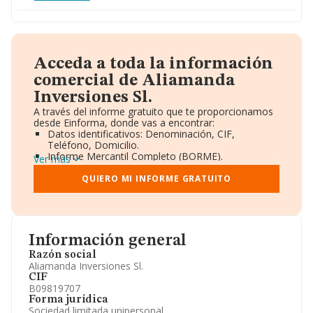
Acceda a toda la información
comercial de Aliamanda
Inversiones Sl.
A través del informe gratuito que te proporcionamos
desde Einforma, donde vas a encontrar:
Datos identificativos: Denominación, CIF,
Teléfono, Domicilio.
Informe Mercantil Completo (BORME).
Ver más
Gráficos de Evolución Ventas y Empleados.
Consejo de Administración y Administradores.
QUIERO MI INFORME GRATUITO
Directivos y Ejecutivos.
Accionistas.
Participaciones y Vinculaciones en otras empresas.
Artículos de prensa publicados sobre la empresa.
Información oficial y registral complementaria.
Información general
Razón social
Aliamanda Inversiones Sl.
CIF
B09819707
Forma jurídica
Sociedad limitada unipersonal