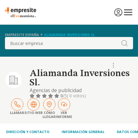
EMPRESITE ESPAÑA
ALIAMANDA INVERSIONES SL.
Buscar
Aliamanda Inversiones
Sl.
Agencias de publicidad
0
/5
( 0 votos)
LLAMAR
SITIO WEB
CÓMO
VER
LLEGAR
INFORME
DIRECCIÓN Y CONTACTO
INFORMACIÓN GENERAL
DATOS COM