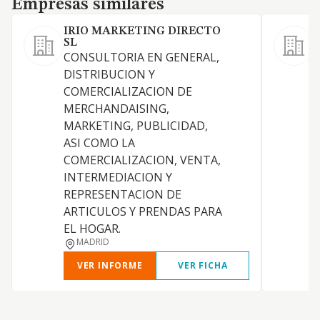
Empresas similares
IRIO MARKETING DIRECTO
SL
CONSULTORIA EN GENERAL,
L
DISTRIBUCION Y
COMERCIALIZACION DE
MERCHANDAISING,
P
MARKETING, PUBLICIDAD,
ASI COMO LA
COMERCIALIZACION, VENTA,
D
INTERMEDIACION Y
REPRESENTACION DE
ARTICULOS Y PRENDAS PARA
P
EL HOGAR.
MADRID
VER INFORME
VER FICHA