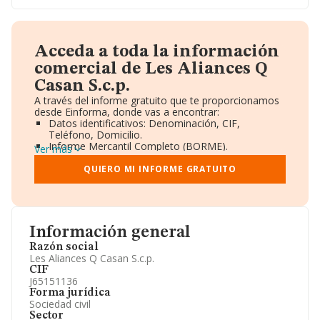
Acceda a toda la información
comercial de Les Aliances Q
Casan S.c.p.
A través del informe gratuito que te proporcionamos
desde Einforma, donde vas a encontrar:
Datos identificativos: Denominación, CIF,
Teléfono, Domicilio.
Informe Mercantil Completo (BORME).
Ver más
Gráficos de Evolución Ventas y Empleados.
Consejo de Administración y Administradores.
QUIERO MI INFORME GRATUITO
Directivos y Ejecutivos.
Accionistas.
Participaciones y Vinculaciones en otras empresas.
Artículos de prensa publicados sobre la empresa.
Información oficial y registral complementaria.
Información general
Razón social
Les Aliances Q Casan S.c.p.
CIF
J65151136
Forma jurídica
Sociedad civil
Sector