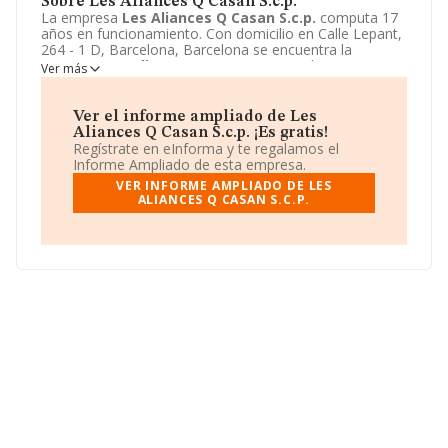
Sobre Les Aliances Q Casan S.c.p.
La empresa
Les Aliances Q Casan S.c.p.
computa 17
años en funcionamiento. Con domicilio en Calle Lepant,
264 - 1 D, Barcelona, Barcelona se encuentra la
empresa
Les Aliances Q Casan S.c.p.
. El CNAE que
Ver más
desarrolla es 3212 - Fabricación de artículos de joyería y
artículos similares.
Les Aliances Q Casan S.c.p.
está
definida como Sociedad civil.
Ver el informe ampliado de Les
Aliances Q Casan S.c.p. ¡Es gratis!
Regístrate en eInforma y te regalamos el
Informe Ampliado de esta empresa.
VER INFORME AMPLIADO DE LES
ALIANCES Q CASAN S.C.P.