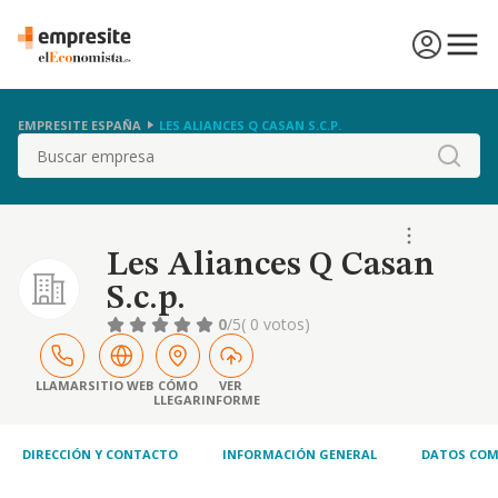
EMPRESITE ESPAÑA
LES ALIANCES Q CASAN S.C.P.
Buscar
Les Aliances Q Casan
S.c.p.
0
/5
( 0 votos)
LLAMAR
SITIO WEB
CÓMO
VER
LLEGAR
INFORME
DIRECCIÓN Y CONTACTO
INFORMACIÓN GENERAL
DATOS COM