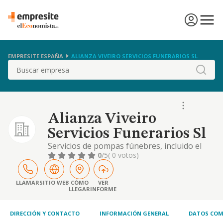
EMPRESITE ESPAÑA
ALIANZA VIVEIRO SERVICIOS FUNERARIOS SL
Buscar
Alianza Viveiro
Servicios Funerarios Sl
Servicios de pompas fúnebres, incluido el
adorno de templos u otros locales, servicio
0
/5
( 0 votos)
de transporte de féretro de coche fúnebre, y
servicios de peluquería y maquillaje,
comercio al por mayor y al por menor de
LLAMAR
SITIO WEB
CÓMO
VER
LLEGAR
INFORME
féretros, servicio de tanatorio y crematorio.
servicios de publicidad, relaciones públicas
DIRECCIÓN Y CONTACTO
INFORMACIÓN GENERAL
DATOS COM