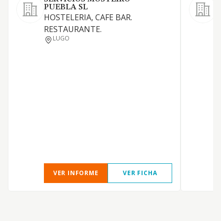
PUEBLA SL
HOSTELERIA, CAFE BAR.
P
RESTAURANTE.
LUGO
S
(
C
S
VER INFORME
VER FICHA