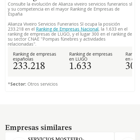
Consulte la evolución de Alianza viveiro servicios funerarios sl
y su competencia en el mayor Ranking de Empresas de
España
Alianza Viveiro Servicios Funerarios Sl ocupa la posición
233.218 en el
Ranking de Empresas Nacional
, la 1.633 en el
ranking de empresas de LUGO, y el lugar 300 en el ranking de
su sector CNAE "Pompas fúnebres y actividades
relacionadas".
Ranking de empresas
Ranking de empresas
Rankin
españolas
en LUGO
en el 
233.218
1.633
30
*
Sector:
Otros servicios
Empresas similares
Empresas similares
SERVICIOS MOSTEIRO-