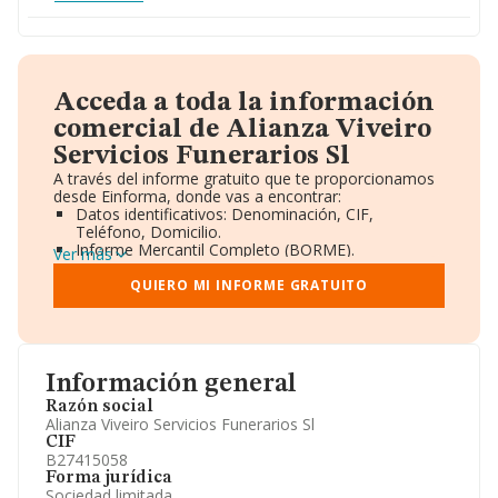
Acceda a toda la información
comercial de Alianza Viveiro
Servicios Funerarios Sl
A través del informe gratuito que te proporcionamos
desde Einforma, donde vas a encontrar:
Datos identificativos: Denominación, CIF,
Teléfono, Domicilio.
Informe Mercantil Completo (BORME).
Ver más
Gráficos de Evolución Ventas y Empleados.
Consejo de Administración y Administradores.
QUIERO MI INFORME GRATUITO
Directivos y Ejecutivos.
Accionistas.
Participaciones y Vinculaciones en otras empresas.
Artículos de prensa publicados sobre la empresa.
Información oficial y registral complementaria.
Información general
Razón social
Alianza Viveiro Servicios Funerarios Sl
CIF
B27415058
Forma jurídica
Sociedad limitada