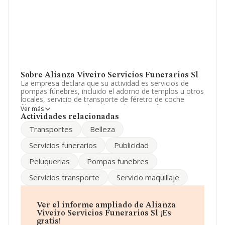
Sobre Alianza Viveiro Servicios Funerarios Sl
La empresa declara que su actividad es servicios de
pompas fúnebres, incluido el adorno de templos u otros
locales, servicio de transporte de féretro de coche
fúnebre, y servicios de peluquería y maquillaje, comercio
Ver más
al por mayor y al por menor de féretros, servicio de
Actividades relacionadas
tanatorio y crematorio. servicios de publicidad,
Transportes
Belleza
relaciones públicas. La empresa aparece inscrita en el
Registro Mercantil como Sociedad Limitada. Clasifica su
Servicios funerarios
Publicidad
actividad CNAE como '%cnae%', código 9630. La
compañía no tiene actividad en mercados exteriores.
Peluquerias
Pompas funebres
Ha contado con el mismo número de empleados y
Servicios transporte
Servicio maquillaje
teniendo en cuenta la información disponible en
INFORMA, ha dispuesto de un número de empleados
por debajo de la media de sector.
Ver el informe ampliado de Alianza
Dentro del ranking de empresas elaborado por
Viveiro Servicios Funerarios Sl ¡Es
INFORMA, atendiendo a los niveles de facturación de la
gratis!